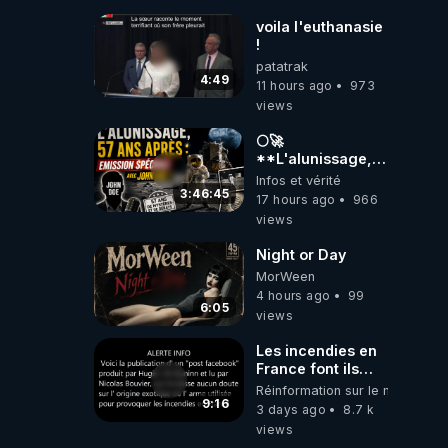
dioxyde de
carbone.
voila l'euthanasie
!
patatrak
4:49
11 hours ago
973
views
🌕🚀
**L'alunissage,
57 ans après :
Infos et vérité
Émission spéciale
3:46:45
17 hours ago
966
avec John Doe
views
!** 👨 🚀✨
Night or Day
MorWeen
4 hours ago
99
6:05
views
Les incendies en
France font ils
partie d' un plan
Réinformation sur le monde
qui aurait débuté
9:16
3 days ago
8.7 k
le 11 septembre
views
2001 ?