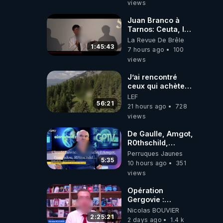
views
Juan Branco à
Tarnos: Ceuta, le
narcotrafic et le
La Revue De Brêle
pouvoir en France
1:45:43
7 hours ago
100
views
J’ai rencontré
ceux qui achètent
des bunkers pour
LEF
survivre à la fin
56:21
21 hours ago
728
du monde
views
De Gaulle, Amgot,
R0thschild,
Macron &
Perruques Jaunes
Pompidou…
5:35
10 hours ago
351
Macron Claude
views
Janvier, GPTV, 18
X 2024
Opération
Gergovie :
‪@38resistancegauloise‬
Nicolas BOUVIER
‪@MarionSigautOfficiel‬
2:25:21
2 days ago
1.4 k