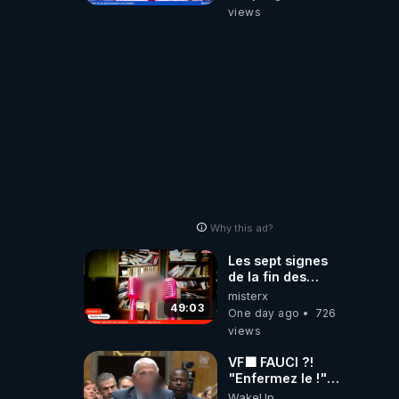
‪@gladysriifard5710‬
views
Laëtitia
Why this ad?
Les sept signes
de la fin des
temps selon
misterx
l’intervenant
49:03
One day ago
726
views
VF🟩 FAUCI ?!
"Enfermez le !"
(Lock him up!) -
WakeUp