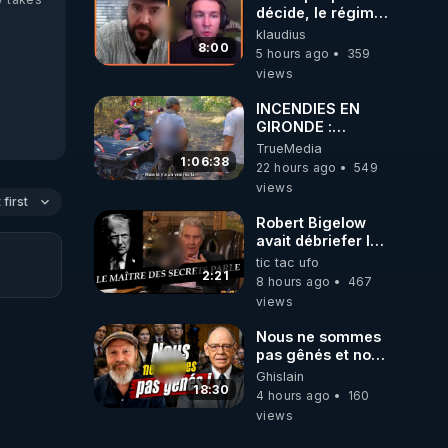
décide, le régime
peut tomber
klaudius
demain ! »
8:00
5 hours ago
359
views
INCENDIES EN
GIRONDE :
L'HISTOIRE DE
TrueMedia
CEUX QUI SONT
1:06:38
22 hours ago
549
RESTÉS
views
first
Robert Bigelow
avait débriefer le
pédophile
tic tac ufo
génocidaire de
2:21
8 hours ago
467
donald j trump
views
Nous ne sommes
pas gênés et nous
n’avons pas
Ghislain
besoin de nous
18:30
4 hours ago
160
excuser ! #jw
views
#jehovah
#collegecentral