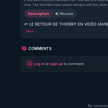
over. The YouTube video player remains until the video
Description
Résumé
🌱 LE RETOUR DE THIERRY EN VIDÉO (AVRIL
More
https://www.rgnr.fr/presentation.html
🌱 LE MAGAZINE RÉGÉNÈRE 

COMMENTS
http://rgnr.li/ymag
Log in
or
sign up
to comment.
🌱 LA BOUTIQUE DU MAGAZINE

https://boutique.magazine-regenere.fr/
🌱 FIL TELEGRAM

https://t.me/rgnr_fr
No comments