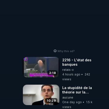
Why this ad?
2216 - L'état des
banques
relais-x
2:18
4 hours ago
242
views
La stupidité de la
théorie sur la
responsabilité de
aucune
l’homme
10:29
One day ago
1.5 k
concernant le
views