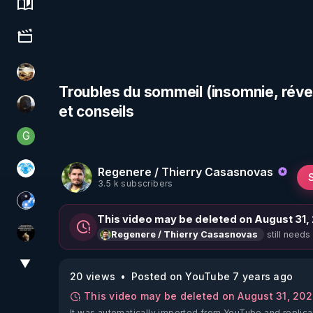
Science, history & spirituality
Culture, media & entertainment
patatrak
Troubles du sommeil (insomnie, réve
et conseils
TrueMedia
G
Generousbear
Regenere / Thierry Casasnovas
A.D.N.M
3.5 k subscribers
Chercheur de vérité
This video may be deleted on August 31,
still needs
Regenere / Thierry Casasnovas
Infos et vérité
▼
View More
20 views
Posted on YouTube 7 years ago
This video may be deleted on August 31, 20
It was automatically imported from YouTube and replica