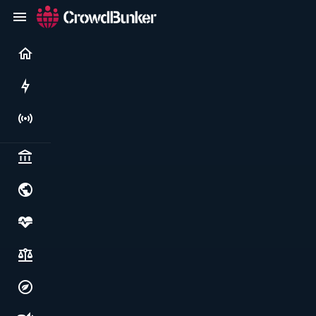
Current
Rushes
Live
Politics & institutions
World & geopolitics
Health, food & wellbeing
Society, justice & freedoms
Economy, environment & technology