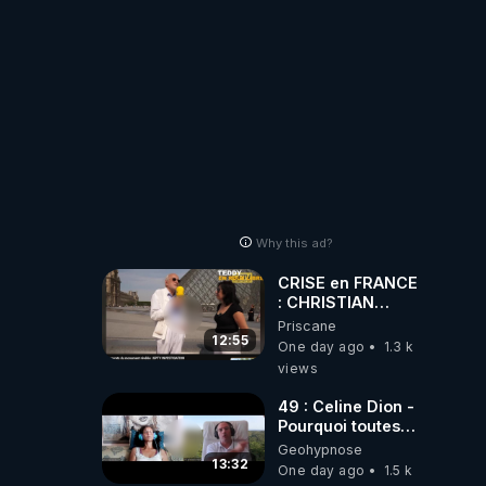
Why this ad?
CRISE en FRANCE
: CHRISTIAN
COTTEN FAIT une
Priscane
étrange
12:55
One day ago
1.3 k
découverte
views
49 : Celine Dion -
Pourquoi toutes
ces rumeurs ?
Geohypnose
Enquête sous
13:32
One day ago
1.5 k
hypnose