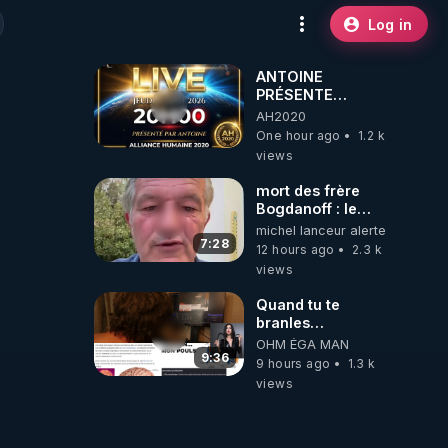
Log in
ANTOINE
PRÉSENTE
AH2020 LE LIVE
AH2020
20H ***DU
One hour ago
1.2 k
06/08/2026***
views
mort des frère
Bogdanoff : le
mensonge d état
michel lanceur alerte
7:28
12 hours ago
2.3 k
views
Quand tu te
branles
bonhomme tu
OHM ÉGA MAN
émets des ondes
9:36
9 hours ago
1.3 k
ils ont juste omis
views
de t'expliquer