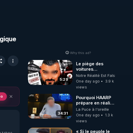
ogique
Why this ad?
Le piège des
voitures
électriques se
Notre Réalité Est Falsifiée Et F
referme sur les
5:29
One day ago
3.9 k
usagers !
views
eo
Pourquoi HAARP
prépare en réalité
un CHAOS
La Puce à l'oreille
climatique, on
34:31
One day ago
1.3 k
répond
views
« Si le peuple le
y takes