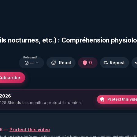
ils nocturnes, etc.) : Compréhension physiol
Relevant?
React
0
Repost
—
Subscribe
 2026
Protect this vid
 125 Shields this month to protect its content
26 —
Protect this video
ted on this platform.
In the case of a blockage, our system automaticall