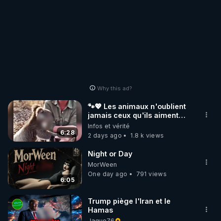
Why this ad?
🐾💖 Les animaux n'oublient
jamais ceux qu'ils aiment…
🥹❤️
Infos et vérité
6:28
2 days ago
1.8 k views
Night or Day
MorWeen
One day ago
791 views
6:05
Trump piège l'Iran et le
Hamas
Jague76