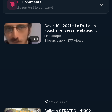
0
Comments
Be the first to comment
🌱 LE MAGAZINE RÉGÉNÈRE 

http://rgnr.li/ymag
Covid 19 : 2021 - Le Dr. Louis
Fouché renverse le plateau
🌱 LA BOUTIQUE DU MAGAZINE

de CNews !
Finalscape
Pour obtenir les anciens numéros que vous avez 
5:48
3 hours ago
277 views
https://boutique.magazine-regenere.fr/
🌱 FIL TELEGRAM

Écoutez les podcasts gratuits de Thierry et les 
https://t.me/rgnr_fr
🌱 FACEBOOK

Why this ad?
http://rgnr.li/facebook
Bulletin STRATPOL N°302.