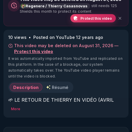
still needs 125
Regenere / Thierry Casasnovas
Shields this month to protect its content
Protect this video
10 views
Posted on YouTube 12 years ago
This video may be deleted on August 31, 2026 —
Protect this video
It was automatically imported from YouTube and replicated on
this platform.
In the case of a blockage, our system
automatically takes over. The YouTube video player remains
until the video is blocked.
Description
Résumé
🌱 LE RETOUR DE THIERRY EN VIDÉO (AVRIL 
2022)!

More
Découvrez la saison 2 des vidéos sur le nouveau 
https://www.rgnr.fr/presentation.html