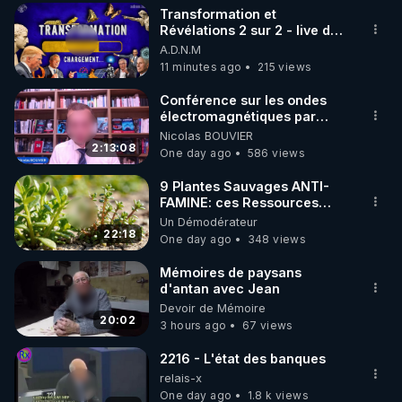
Transformation et
▶ 30 jours gratuit sur l’application de méditation et 
Révélations 2 sur 2 - live du
07/08/26
A.D.N.M
de bien-être ENVOL :

11 minutes ago
215 views
Rendez-vous sur 
https://www.envol.app/code
 avec 
le code : REGENERE
Conférence sur les ondes
électromagnétiques par
Grégoire Caustru et Bart de
Nicolas BOUVIER
Wever !
2:13:08
One day ago
586 views
9 Plantes Sauvages ANTI-
FAMINE: ces Ressources
NUTRITIVES&MéDICINALES"gratuite
Un Démodérateur
JARDIN&des Haies
22:18
One day ago
348 views
Mémoires de paysans
d'antan avec Jean
Devoir de Mémoire
20:02
3 hours ago
67 views
2216 - L'état des banques
relais-x
One day ago
1.8 k views