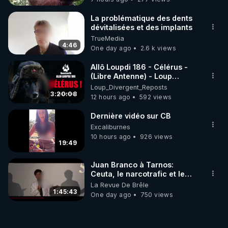
La problématique des dents
dévitalisées et des implants
TrueMedia
4:46
One day ago
2.6 k views
Allô Loupdi 186 - Célérus -
(Libre Antenne) - Loup
Divergent 2026.08.06
Loup_Divergent_Reposts
3:20:08
12 hours ago
592 views
Dernière vidéo sur CB
Excaliburnes
10 hours ago
926 views
19:49
Juan Branco à Tarnos:
Ceuta, le narcotrafic et le
pouvoir en France
La Revue De Brêle
1:45:43
One day ago
750 views