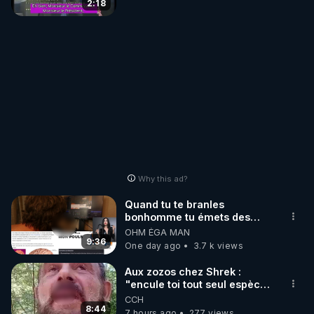
2:18
Why this ad?
Quand tu te branles
bonhomme tu émets des
ondes ils ont juste omis de
OHM ÉGA MAN
t'expliquer
9:36
One day ago
3.7 k views
Aux zozos chez Shrek :
"encule toi tout seul espèce
de mal polish"
CCH
8:44
7 hours ago
277 views