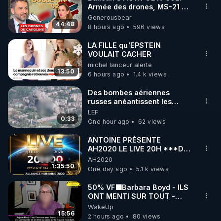
Armée des drones, MS-21 en
🌱 INSTAGRAM

série, missiles coréens.
Generousbear
07.08.2026.
44:48
8 hours ago
596 views
https://www.instagram.com/rdlr_thierrycasasnovas/
http://rgnr.li/instagram
LA FILLE qu'EPSTEIN
VOULAIT CACHER
michel lanceur alerte
🌱 LA NEWSLETTER

13:50
6 hours ago
1.4 k views
Pour ne pas rater l’actualité RGNR (stages, 
Des bombes aériennes
russes anéantissent les
http://rgnr.li/news
centres de contrôle de
LEF
drones de 3 brigades
0:33
One hour ago
62 views
🌱 VIDÉOS NON CENSURÉES SUR ODYSEE 

ukrainienne
Toutes les vidéos Youtube sont aussi sur la 
ANTOINE PRÉSENTE
AH2020 LE LIVE 20H ***DU
06/08/2026***
AH2020
http://rgnr.li/odysee
1:35:50
One day ago
5.1 k views
🌱 LES STAGES EN PRÉSENTIEL

50% VF🟩Barbara Boyd - ILS
ONT MENTI SUR TOUT -
Jocelyne Traduction
WakeUp
http://rgnr.li/stages
15:56
2 hours ago
80 views