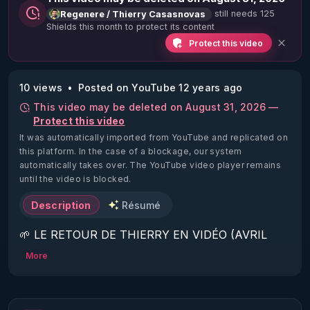
still needs 125
Regenere / Thierry Casasnovas
Shields this month to protect its content
Protect this video
10 views
Posted on YouTube 12 years ago
This video may be deleted on August 31, 2026 —
Protect this video
It was automatically imported from YouTube and replicated on
this platform.
In the case of a blockage, our system
automatically takes over. The YouTube video player remains
until the video is blocked.
Description
Résumé
🌱 LE RETOUR DE THIERRY EN VIDÉO (AVRIL 
2022)!

More
Découvrez la saison 2 des vidéos sur le nouveau 
https://www.rgnr.fr/presentation.html