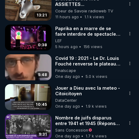
ASSIETTES...
🌱 INSTAGRAM

Coeur de Savoie radioweb TV
13:21
11 hours ago
1.1 k views
https://www.instagram.com/rdlr_thierrycasasnovas/
http://rgnr.li/instagram
Paprika en a marre de se
faire interdire de spectacle.
Elle décide donc de devenir
LEF
🌱 LA NEWSLETTER

DJ !
0:38
5 hours ago
156 views
Pour ne pas rater l’actualité RGNR (stages, 
Covid 19 : 2021 - Le Dr. Louis
Fouché renverse le plateau
http://rgnr.li/news
de CNews !
Finalscape
5:48
One day ago
5.0 k views
🌱 VIDÉOS NON CENSURÉES SUR ODYSEE 

Toutes les vidéos Youtube sont aussi sur la 
Jouer a Dieu avec la meteo -
Citoicitoyen
DataCenter
http://rgnr.li/odysee
10:45
One day ago
1.9 k views
🌱 LES STAGES EN PRÉSENTIEL

Nombre de juifs disparus
entre 1941 et 1945 (Réponse
à mes accusateurs)
Sans Concession
http://rgnr.li/stages
9:31
One day ago
1.7 k views