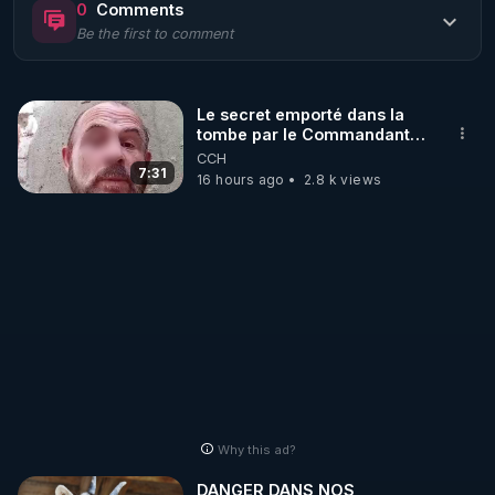
0
Comments
Be the first to comment
🌱 LE MAGAZINE RÉGÉNÈRE 

http://rgnr.li/ymag
Le secret emporté dans la
tombe par le Commandant
🌱 LA BOUTIQUE DU MAGAZINE

Cousteau le 25 juin 1997
CCH
Pour obtenir les anciens numéros que vous avez 
7:31
16 hours ago
2.8 k views
https://boutique.magazine-regenere.fr/
🌱 FIL TELEGRAM

Écoutez les podcasts gratuits de Thierry et les 
https://t.me/rgnr_fr
🌱 FACEBOOK

Why this ad?
http://rgnr.li/facebook
DANGER DANS NOS