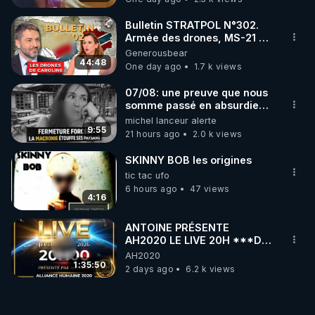
Bulletin STRATPOL N°302.
Armée des drones, MS-21 en
série, missiles coréens.
Generousbear
07.08.2026.
44:48
One day ago
1.7 k views
07/08: une preuve que nous
somme passé en absurdie
une dictature qui veut faire
michel lanceur alerte
taire ses opposant !
9:55
21 hours ago
2.0 k views
SKINNY BOB les origines
tic tac ufo
6 hours ago
47 views
4:16
ANTOINE PRÉSENTE
AH2020 LE LIVE 20H ***DU
06/08/2026***
AH2020
1:35:50
2 days ago
6.2 k views