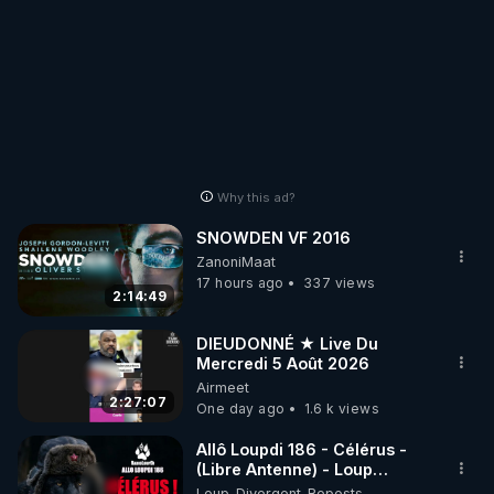
Why this ad?
SNOWDEN VF 2016
ZanoniMaat
17 hours ago
337 views
2:14:49
DIEUDONNÉ ★ Live Du
Mercredi 5 Août 2026
Airmeet
2:27:07
One day ago
1.6 k views
Allô Loupdi 186 - Célérus -
(Libre Antenne) - Loup
Divergent 2026.08.06
Loup_Divergent_Reposts