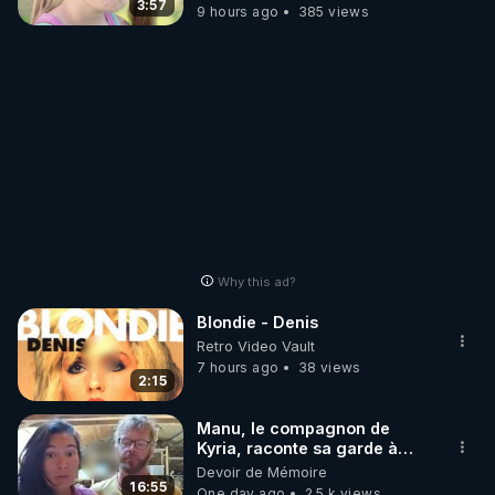
3:57
9 hours ago
385 views
Why this ad?
Blondie - Denis
Retro Video Vault
7 hours ago
38 views
2:15
Manu, le compagnon de
Kyria, raconte sa garde à
vue musclée. PARTAGEZ!
Devoir de Mémoire
16:55
One day ago
2.5 k views