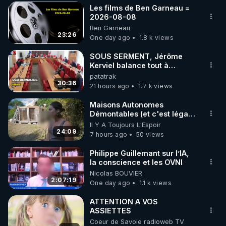
Les films de Ben Garneau =
▶ 30 jours gratuit sur l’application de méditation et 
2026-08-08
Ben Garneau
de bien-être ENVOL :

23:26
One day ago
1.8 k views
Rendez-vous sur 
https://www.envol.app/code
 avec 
le code : REGENERE
SOUS SERMENT, Jérôme
Kerviel balance tout à
l'Assemblée !
patatrak
30:36
21 hours ago
1.7 k views
Maisons Autonomes
Démontables (et c'est légal).
Visite éco village en
Il Y A Toujours L'Espoir
Bretagne
24:09
7 hours ago
50 views
Philippe Guillemant sur l’IA,
la conscience et les OVNI
Nicolas BOUVIER
2:07:19
One day ago
1.1 k views
ATTENTION A VOS
ASSIETTES
Coeur de Savoie radioweb TV