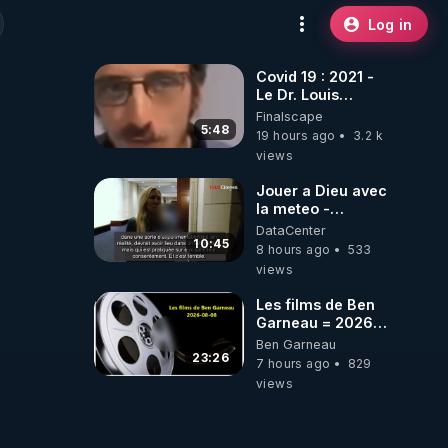
Log in
Covid 19 : 2021 -
Le Dr. Louis
Fouché renverse
Finalscape
le plateau de
5:48
19 hours ago
3.2 k
CNews !
views
Jouer a Dieu avec
la meteo -
Citoicitoyen
DataCenter
10:45
8 hours ago
533
views
Les films de Ben
Garneau = 2026-
08-08
Ben Garneau
23:26
7 hours ago
829
views