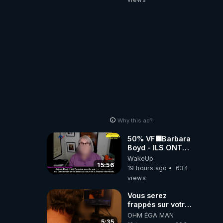
Why this ad?
50% VF🟩Barbara
Boyd - ILS ONT
MENTI SUR TOUT
WakeUp
-Jocelyne
15:56
19 hours ago
634
Traduction
views
Vous serez
frappés sur votre
sol européens par
OHM ÉGA MAN
la faute des
5:35