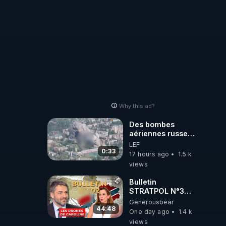
Why this ad?
Des bombes
aériennes russes
anéantissent les
LEF
centres de
0:33
17 hours ago
1.5 k
contrôle de
views
drones de 3
brigades
Bulletin
ukrainienne
STRATPOL N°302.
Armée des
Generousbear
drones, MS-21 en
44:48
One day ago
1.4 k
série, missiles
views