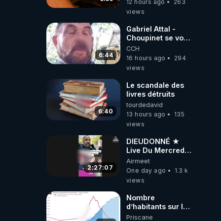
12 hours ago
263
dirigeants qui
views
s'en mettent dans
le nez
Gabriel Attal -
Choupinet se voit
en haut de
CCH
l'affiche
6:44
16 hours ago
294
views
Le scandale des
livres détruits
tourdedavid
6:40
13 hours ago
135
views
DIEUDONNÉ ★
Live Du Mercredi
5 Août 2026
Airmeet
2:27:07
One day ago
1.3 k
views
Nombre
d’habitants sur la
planète Terre…
Priscane