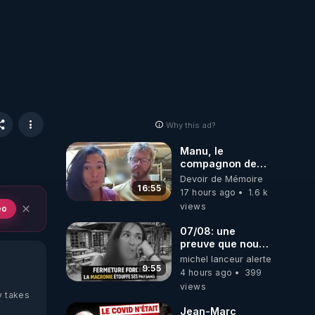
Why this ad?
Manu, le
compagnon de
Kyria, raconte sa
Devoir de Mémoire
garde à vue
16:55
17 hours ago
1.6 k
musclée.
views
eo
PARTAGEZ!
07/08: une
preuve que nous
somme passé en
michel lanceur alerte
absurdie une
9:55
4 hours ago
399
dictature qui veut
views
faire taire ses
y takes
opposant !
Jean-Marc