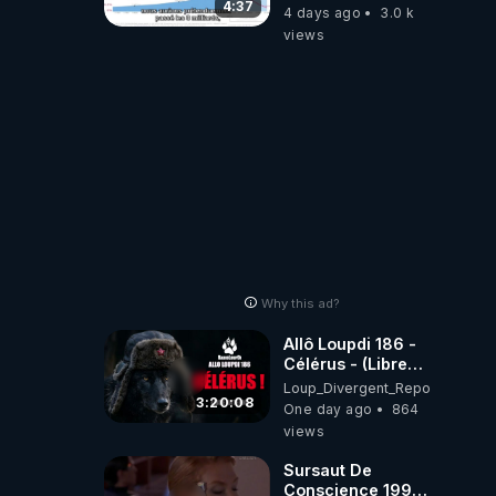
4:37
4 days ago
3.0 k
views
Why this ad?
Allô Loupdi 186 -
Célérus - (Libre
Antenne) - Loup
Loup_Divergent_Reposts
Divergent
3:20:08
One day ago
864
2026.08.06
views
Sursaut De
Conscience 1998