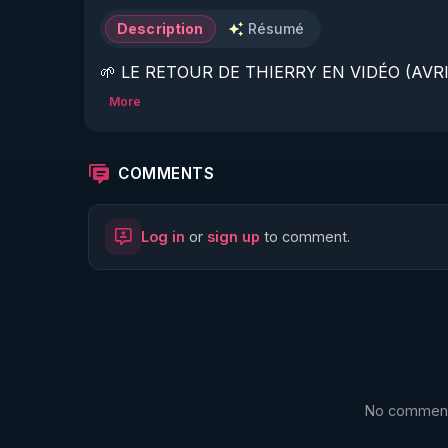
Description
Résumé
🌱 LE RETOUR DE THIERRY EN VIDÉO (AVRIL
More
https://www.rgnr.fr/presentation.html
🌱 LE MAGAZINE RÉGÉNÈRE 

COMMENTS
http://rgnr.li/ymag
Log in
or
sign up
to comment.
🌱 LA BOUTIQUE DU MAGAZINE

https://boutique.magazine-regenere.fr/
🌱 FIL TELEGRAM

https://t.me/rgnr_fr
No comments