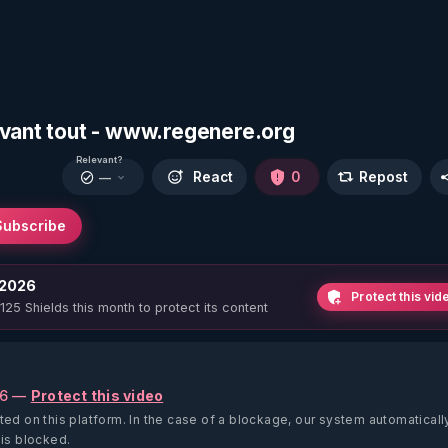
avant tout - www.regenere.org
Relevant?
React
0
Repost
—
Subscribe
 2026
Protect this vid
 125 Shields this month to protect its content
26 —
Protect this video
ted on this platform.
In the case of a blockage, our system automaticall
 is blocked.