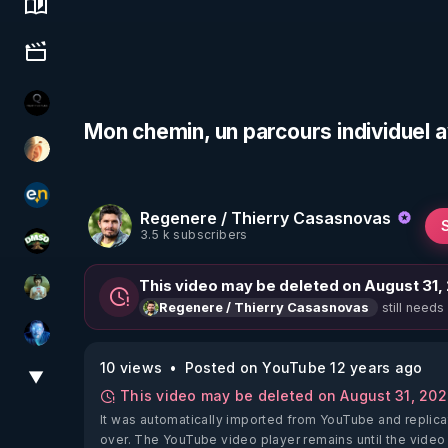
Science, history & spirituality
Culture, media & entertainment
La vérité
Mon chemin, un parcours individuel 
La Puce à l'oreille
essentiel.news
Regenere / Thierry Casasnovas
3.5 k subscribers
DMSO pour TOUS
This video may be deleted on August 31,
Sonmi-877
still needs
Regenere / Thierry Casasnovas
AH2020
10 views
Posted on YouTube 12 years ago
▼
View More
This video may be deleted on August 31, 20
It was automatically imported from YouTube and replica
over. The YouTube video player remains until the video