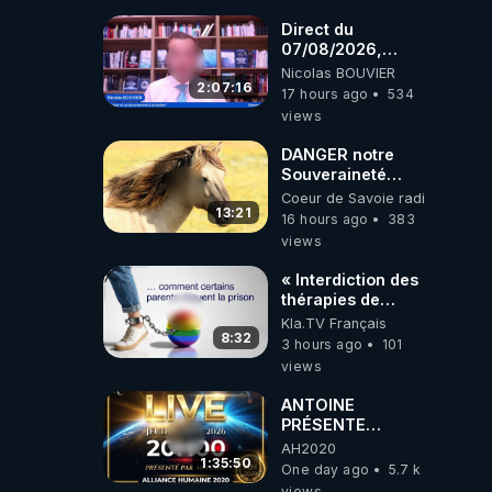
coréens.
07.08.2026.
Direct du
07/08/2026,
présenté par
Nicolas BOUVIER
Nicolas BOUVIER
2:07:16
17 hours ago
534
views
DANGER notre
Souveraineté
Alimentaire est
Coeur de Savoie radioweb TV
attaqué...
13:21
16 hours ago
383
views
« Interdiction des
thérapies de
conversion »
Kla.TV Français
8:32
3 hours ago
101
views
ANTOINE
PRÉSENTE
AH2020 LE LIVE
AH2020
20H ***DU
1:35:50
One day ago
5.7 k
06/08/2026***
views