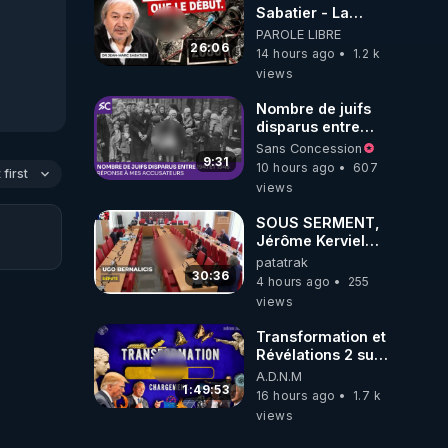
Sabatier - La
Covid-19 n'a été
PAROLE LIBRE
que le début -
26:06
14 hours ago
1.2 k
L'ARNm &
views
l'ARNm-aa jusqu
où auront-t-il ?
Nombre de juifs
disparus entre
1941 et 1945
Sans Concession
(Réponse à mes
9:31
10 hours ago
607
first
accusateurs)
views
SOUS SERMENT,
Jérôme Kerviel
balance tout à
patatrak
l'Assemblée !
30:36
4 hours ago
255
views
Transformation et
Révélations 2 sur
2 - live du
A.D.N.M
07/08/26
1:49:53
16 hours ago
1.7 k
views