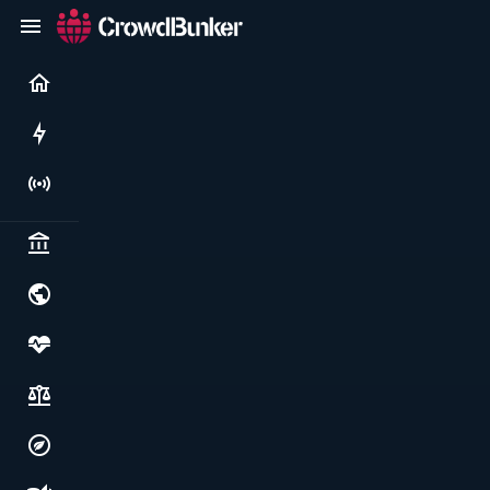
Current
Rushes
Live
Politics & institutions
World & geopolitics
Health, food & wellbeing
Society, justice & freedoms
Economy, environment & technology