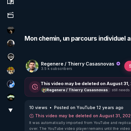
Science, history & spirituality
Culture, media & entertainment
Infos et vérité
Mon chemin, un parcours individuel 
TrueMedia
Notre Réalité Est Falsifiée Et Fausse
Regenere / Thierry Casasnovas
3.5 k subscribers
Textes Sacrés & Maîtres Spirituels
This video may be deleted on August 31,
Chercheur de vérité
still needs
Regenere / Thierry Casasnovas
DMSO pour TOUS
10 views
Posted on YouTube 12 years ago
▼
View More
This video may be deleted on August 31, 20
It was automatically imported from YouTube and replica
over. The YouTube video player remains until the video