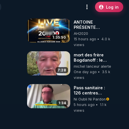
Log in
ANTOINE
PRÉSENTE
AH2020 LE LIVE
AH2020
20H ***DU
1:35:50
15 hours ago
4.0 k
06/08/2026***
views
mort des frère
Bogdanoff : le
mensonge d état
michel lanceur alerte
7:28
One day ago
3.5 k
views
Pass sanitaire :
126 centres
commerciaux
Ni Oubli Ni Pardon
concernés par
1:34
5 hours ago
1.1 k
l'obligation dans
views
toute la France