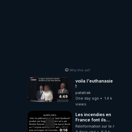
!
Why this ad?
voila l'euthanasie
!
patatrak
4:49
One day ago
1.4 k
views
Les incendies en
France font ils
partie d' un plan
Réinformation sur le monde
qui aurait débuté
9:16
3 days ago
9.0 k