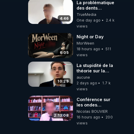
La problématique
des dents
dévitalisées et
TrueMedia
des implants
4:46
One day ago
2.4 k
views
Night or Day
MorWeen
18 hours ago
511
6:05
views
La stupidité de la
théorie sur la
responsabilité de
aucune
l’homme
10:29
2 days ago
1.7 k
concernant le
views
dioxyde de
carbone.
Conférence sur
les ondes
électromagnétiques
Nicolas BOUVIER
par Grégoire
2:13:08
16 hours ago
200
Caustru et Bart de
views
Wever !