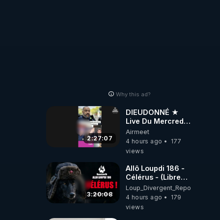
Why this ad?
DIEUDONNÉ ★
Live Du Mercredi
5 Août 2026
Airmeet
2:27:07
4 hours ago
177
views
Allô Loupdi 186 -
Célérus - (Libre
Antenne) - Loup
Loup_Divergent_Reposts
Divergent
3:20:08
4 hours ago
179
2026.08.06
views