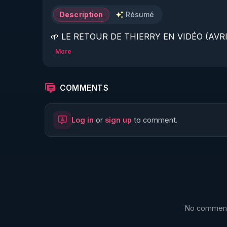
Description
Résumé
🌱 LE RETOUR DE THIERRY EN VIDÉO (AVRIL
More
https://www.rgnr.fr/presentation.html
🌱 LE MAGAZINE RÉGÉNÈRE 

COMMENTS
http://rgnr.li/ymag
Log in
or
sign up
to comment.
🌱 LA BOUTIQUE DU MAGAZINE

https://boutique.magazine-regenere.fr/
🌱 FIL TELEGRAM

https://t.me/rgnr_fr
No comments