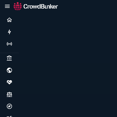
Current
Rushes
Live
Politics & institutions
World & geopolitics
Health, food & wellbeing
Society, justice & freedoms
Economy, environment & technology