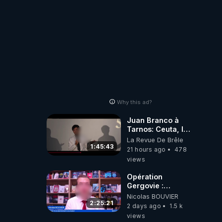
Why this ad?
Juan Branco à
Tarnos: Ceuta, le
narcotrafic et le
La Revue De Brêle
pouvoir en France
1:45:43
21 hours ago
478
views
Opération
Gergovie :
‪@38resistancegauloise‬
Nicolas BOUVIER
‪@MarionSigautOfficiel‬
2:25:21
2 days ago
1.5 k
‪@gladysriifard5710‬
views
Laëtitia