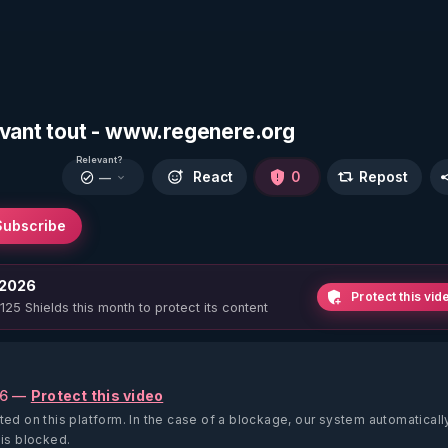
avant tout - www.regenere.org
Relevant?
React
0
Repost
—
Subscribe
 2026
Protect this vid
 125 Shields this month to protect its content
26 —
Protect this video
ted on this platform.
In the case of a blockage, our system automaticall
 is blocked.