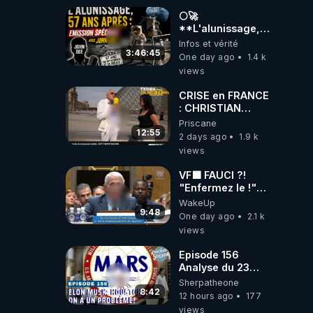
🌕🚀
**L'alunissage,
57 ans après :
Infos et vérité
Émission spéciale
3:46:45
One day ago
1.4 k
avec John Doe
views
!** 👨 🚀✨
CRISE en FRANCE
: CHRISTIAN
COTTEN FAIT une
Priscane
étrange
12:55
2 days ago
1.9 k
découverte
views
VF🟩 FAUCI ?!
"Enfermez le !"
(Lock him up!) -
WakeUp
Quartz Traduction
9:48
One day ago
2.1 k
views
Episode 156
Analyse du 23
février 2025 Elon
Sherpatheone
Musk : Houston ,
8:42
12 hours ago
177
on a un problème
views