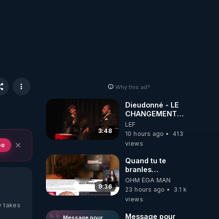
Why this ad?
Dieudonné - LE
CHANGEMENT
C'EST
LEF
MAINTENANT
3:48
10 hours ago
413
views
eo
Quand tu te
branles
bonhomme tu
OHM ÉGA MAN
émets des ondes
9:36
23 hours ago
3.1 k
ils ont juste omis
views
de t'expliquer
y takes
Message pour
Message pour