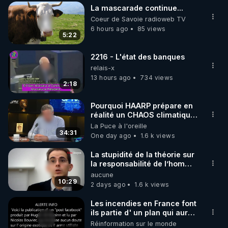
La mascarade continue...
▶ 30 jours gratuit sur l’application de méditation et 
Coeur de Savoie radioweb TV
de bien-être ENVOL :

6 hours ago
85 views
5:22
Rendez-vous sur 
https://www.envol.app/code
 avec 
le code : REGENERE
2216 - L'état des banques
relais-x
13 hours ago
734 views
2:18
Pourquoi HAARP prépare en
réalité un CHAOS climatique,
on répond
La Puce à l'oreille
34:31
One day ago
1.6 k views
La stupidité de la théorie sur
la responsabilité de l’homme
concernant le dioxyde de
aucune
carbone.
10:29
2 days ago
1.6 k views
Les incendies en France font
ils partie d' un plan qui aurait
débuté le 11 septembre 2001
Réinformation sur le monde