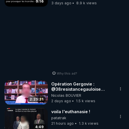
?
9:16
3 days ago
8.9 k views
Why this ad?
Opération Gergovie :
‪@38resistancegauloise‬
‪@MarionSigautOfficiel‬
Nicolas BOUVIER
‪@gladysriifard5710‬ Laëtitia
2:25:21
2 days ago
1.5 k views
voila l'euthanasie !
patatrak
21 hours ago
1.3 k views
4:49