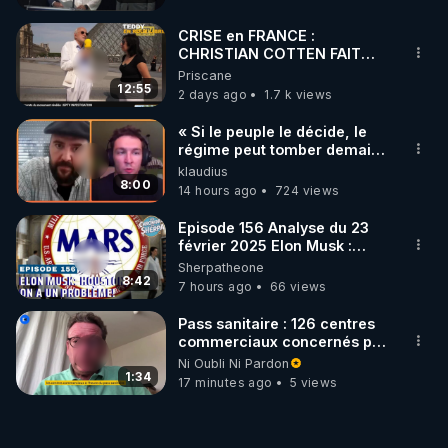
CRISE en FRANCE :
CHRISTIAN COTTEN FAIT
une étrange découverte
Priscane
12:55
2 days ago
1.7 k views
« Si le peuple le décide, le
régime peut tomber demain !
»
klaudius
8:00
14 hours ago
724 views
Episode 156 Analyse du 23
février 2025 Elon Musk :
Houston , on a un problème !
Sherpatheone
8:42
7 hours ago
66 views
Pass sanitaire : 126 centres
commerciaux concernés par
l'obligation dans toute la
Ni Oubli Ni Pardon
France
1:34
17 minutes ago
5 views