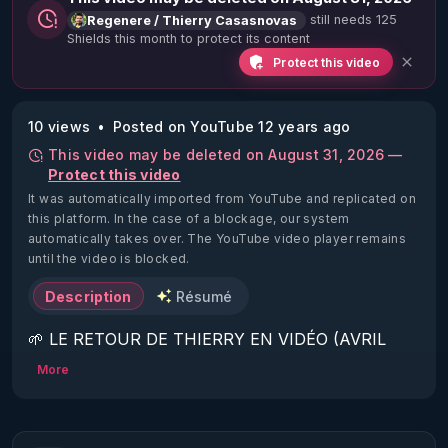
still needs 125
Regenere / Thierry Casasnovas
Shields this month to protect its content
Protect this video
10 views
Posted on YouTube 12 years ago
This video may be deleted on August 31, 2026 —
Protect this video
It was automatically imported from YouTube and replicated on
this platform.
In the case of a blockage, our system
automatically takes over. The YouTube video player remains
until the video is blocked.
Description
Résumé
🌱 LE RETOUR DE THIERRY EN VIDÉO (AVRIL 
2022)!

More
Découvrez la saison 2 des vidéos sur le nouveau 
https://www.rgnr.fr/presentation.html