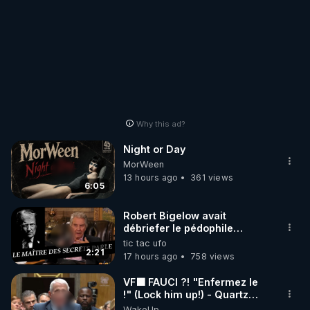
Why this ad?
Night or Day
MorWeen
13 hours ago
361 views
6:05
Robert Bigelow avait
débriefer le pédophile
génocidaire de donald j
tic tac ufo
trump
2:21
17 hours ago
758 views
VF🟩 FAUCI ?! "Enfermez le
!" (Lock him up!) - Quartz
Traduction
WakeUp