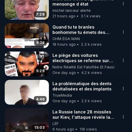
mensonge d état
🌱 INSTAGRAM

michel lanceur alerte
7:28
21 hours ago
3.1 k views
https://www.instagram.com/rdlr_thierrycasasnovas/
http://rgnr.li/instagram
Quand tu te branles
bonhomme tu émets des
ondes ils ont juste omis de
OHM ÉGA MAN
🌱 LA NEWSLETTER

t'expliquer
9:36
18 hours ago
2.3 k views
Pour ne pas rater l’actualité RGNR (stages, 
Le piège des voitures
électriques se referme sur
http://rgnr.li/news
les usagers !
Notre Réalité Est Falsifiée Et Fausse
5:29
One day ago
4.2 k views
🌱 VIDÉOS NON CENSURÉES SUR ODYSEE 

Toutes les vidéos Youtube sont aussi sur la 
La problématique des dents
dévitalisées et des implants
TrueMedia
http://rgnr.li/odysee
4:46
One day ago
2.3 k views
🌱 LES STAGES EN PRÉSENTIEL

La Russie lance 28 missiles
sur Kiev, l'attaque révèle la
faiblesse de Kiev
LEF
http://rgnr.li/stages
15:03
6 hours ago
118 views