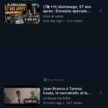
_________

🌕🚀 **L'alunissage, 57 ans
après : Émission spéciale
avec John Doe !** 👨 🚀✨
Infos et vérité
LES CODES PROMO DES PARTENAIRES

3:46:45
One day ago
1.2 k views
▶ 10 % de réduction sur toute la boutique 
WARMCOOK (Kuvings) : 

Rendez-vous sur : 
http://rgnr.li/warmcook
 avec le 
code : REGENERE10

▶ 10 % de réduction sur une sélection de produits 
de la boutique VIDYA : 

Rendez-vous sur : 
http://rgnr.li/vidya
 avec le code : 
REGENERE10

Why this ad?
▶ 10 % de réduction sur les extracteurs de la 
Juan Branco à Tarnos:
marque SANA : 

Ceuta, le narcotrafic et le
pouvoir en France
La Revue De Brêle
Rendez-vous sur 
http://rgnr.li/lechoubrave
 avec le 
1:45:43
16 hours ago
337 views
code : REGENERE10
