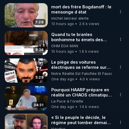
mort des frère Bogdanoff : le
mensonge d état
🌱 INSTAGRAM

michel lanceur alerte
7:28
13 hours ago
2.6 k views
https://www.instagram.com/rdlr_thierrycasasnovas/
http://rgnr.li/instagram
Quand tu te branles
bonhomme tu émets des
ondes ils ont juste omis de
OHM ÉGA MAN
🌱 LA NEWSLETTER

t'expliquer
9:36
10 hours ago
1.6 k views
Pour ne pas rater l’actualité RGNR (stages, 
Le piège des voitures
électriques se referme sur
http://rgnr.li/news
les usagers !
Notre Réalité Est Falsifiée Et Fausse
5:29
One day ago
4.0 k views
🌱 VIDÉOS NON CENSURÉES SUR ODYSEE 

Toutes les vidéos Youtube sont aussi sur la 
Pourquoi HAARP prépare en
réalité un CHAOS climatique,
on répond
La Puce à l'oreille
http://rgnr.li/odysee
34:31
One day ago
1.4 k views
🌱 LES STAGES EN PRÉSENTIEL

« Si le peuple le décide, le
régime peut tomber demain !
»
klaudius