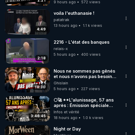
trump
2:21
9 hours ago
572 views
code : REGENERE10

voila l'euthanasie !
▶ 30 jours gratuit sur l’application de méditation et 
patatrak
de bien-être ENVOL :

13 hours ago
1.1 k views
4:49
Rendez-vous sur 
https://www.envol.app/code
 avec 
le code : REGENERE
2216 - L'état des banques
relais-x
5 hours ago
400 views
2:18
Nous ne sommes pas gênés
et nous n’avons pas besoin
de nous excuser ! #jw
Ghislain
#jehovah #collegecentral
18:30
5 hours ago
227 views
🌕🚀 **L'alunissage, 57 ans
après : Émission spéciale
avec John Doe !** 👨 🚀✨
Infos et vérité
3:46:45
18 hours ago
1.0 k views
Night or Day