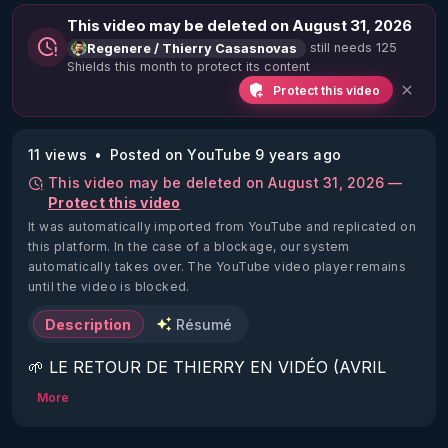
This video may be deleted on August 31, 2026
still needs 125
Regenere / Thierry Casasnovas
Shields this month to protect its content
Protect this video
11 views
Posted on YouTube 9 years ago
This video may be deleted on August 31, 2026 —
Protect this video
It was automatically imported from YouTube and replicated on
this platform.
In the case of a blockage, our system
automatically takes over. The YouTube video player remains
until the video is blocked.
Description
Résumé
🌱 LE RETOUR DE THIERRY EN VIDÉO (AVRIL 
2022)!

More
Découvrez la saison 2 des vidéos sur le nouveau 