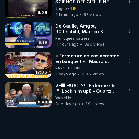
SCIENCE OFFICIELLE NE
CONNAÎT-ELLE PAS LA VRAIE
Jague76
ORIGINE DU PÉTROLE ?
6:09
4 hours ago
92 views
De Gaulle, Amgot,
R0thschild, Macron &
Pompidou… Macron Claude
Perruques Jaunes
Janvier, GPTV, 18 X 2024
5:35
11 hours ago
386 views
« Fermeture de vos comptes
en banque ! » : Macron
impose une loi folle !
PAROLE LIBRE
17:06
2 days ago
3.9 k views
VF🟩 FAUCI ?! "Enfermez le
!" (Lock him up!) - Quartz
Traduction
WakeUp
9:48
One day ago
1.9 k views