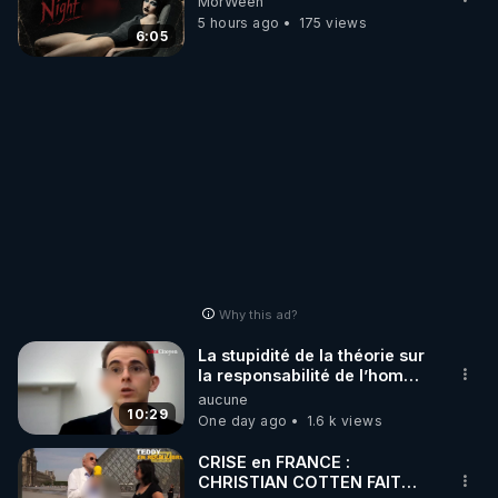
MorWeen
5 hours ago
175 views
6:05
Why this ad?
La stupidité de la théorie sur
la responsabilité de l’homme
concernant le dioxyde de
aucune
carbone.
10:29
One day ago
1.6 k views
CRISE en FRANCE :
CHRISTIAN COTTEN FAIT