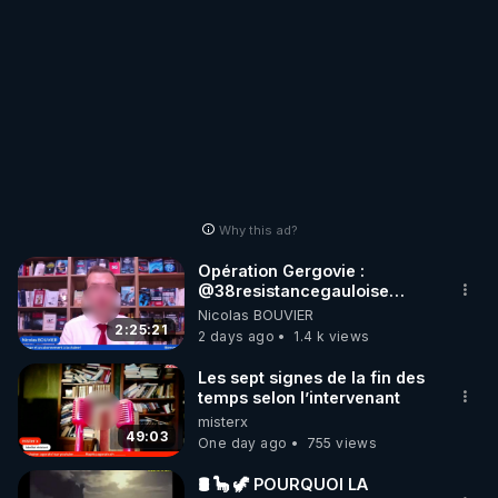
Why this ad?
Opération Gergovie :
‪@38resistancegauloise‬
‪@MarionSigautOfficiel‬
Nicolas BOUVIER
‪@gladysriifard5710‬ Laëtitia
2:25:21
2 days ago
1.4 k views
Les sept signes de la fin des
temps selon l’intervenant
misterx
49:03
One day ago
755 views
🛢 🦕 🦖 POURQUOI LA