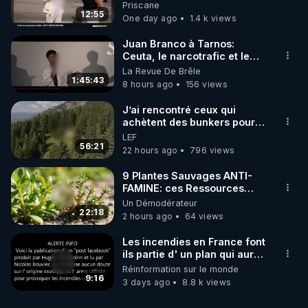
une étrange découverte
Priscane
12:55
One day ago
1.4 k views
Juan Branco à Tarnos:
Ceuta, le narcotrafic et le
pouvoir en France
La Revue De Brêle
1:45:43
8 hours ago
156 views
J’ai rencontré ceux qui
achètent des bunkers pour
survivre à la fin du monde
LEF
56:21
22 hours ago
796 views
9 Plantes Sauvages ANTI-
FAMINE: ces Ressources
NUTRITIVES&MéDICINALES"gratuite
Un Démodérateur
JARDIN&des Haies
22:18
2 hours ago
64 views
Les incendies en France font
ils partie d' un plan qui aurait
débuté le 11 septembre 2001
Réinformation sur le monde
?
9:16
3 days ago
8.8 k views