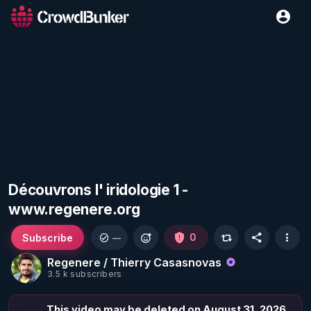
Découvrons l' iridologie 1 -
www.regenere.org
Subscribe
0
—
Regenere / Thierry Casasnovas
3.5 k subscribers
This video may be deleted on August 31, 2026