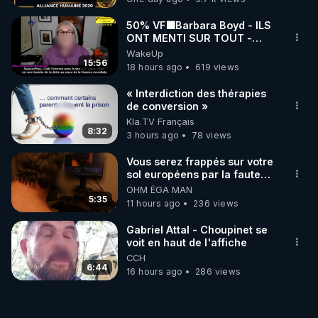
50% VF🟩Barbara Boyd - ILS
ONT MENTI SUR TOUT -
Jocelyne Traduction
WakeUp
15:56
18 hours ago
619 views
« Interdiction des thérapies
de conversion »
Kla.TV Français
8:32
3 hours ago
78 views
Vous serez frappés sur votre
sol européens par la faute
des dirigeants qui s'en
OHM ÉGA MAN
mettent dans le nez
5:35
11 hours ago
236 views
Gabriel Attal - Choupinet se
voit en haut de l'affiche
CCH
6:44
16 hours ago
286 views