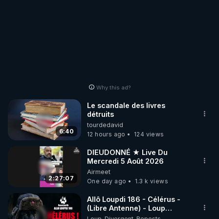
Why this ad?
Le scandale des livres
détruits
tourdedavid
6:40
12 hours ago
124 views
DIEUDONNÉ ★ Live Du
Mercredi 5 Août 2026
Airmeet
2:27:07
One day ago
1.3 k views
Allô Loupdi 186 - Célérus -
(Libre Antenne) - Loup
Divergent 2026.08.06
Loup_Divergent_Reposts