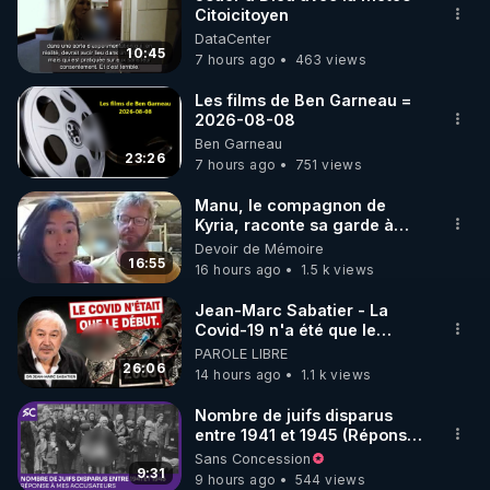
Citoicitoyen
🌱 INSTAGRAM

DataCenter
10:45
7 hours ago
463 views
https://www.instagram.com/rdlr_thierrycasasnovas/
http://rgnr.li/instagram
Les films de Ben Garneau =
2026-08-08
Ben Garneau
🌱 LA NEWSLETTER

23:26
7 hours ago
751 views
Pour ne pas rater l’actualité RGNR (stages, 
Manu, le compagnon de
Kyria, raconte sa garde à
http://rgnr.li/news
vue musclée. PARTAGEZ!
Devoir de Mémoire
16:55
16 hours ago
1.5 k views
🌱 VIDÉOS NON CENSURÉES SUR ODYSEE 

Toutes les vidéos Youtube sont aussi sur la 
Jean-Marc Sabatier - La
Covid-19 n'a été que le
début - L'ARNm & l'ARNm-aa
PAROLE LIBRE
http://rgnr.li/odysee
jusqu où auront-t-il ?
26:06
14 hours ago
1.1 k views
🌱 LES STAGES EN PRÉSENTIEL

Nombre de juifs disparus
entre 1941 et 1945 (Réponse
à mes accusateurs)
Sans Concession
http://rgnr.li/stages
9:31
9 hours ago
544 views