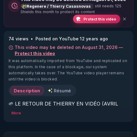
still needs 125
Regenere / Thierry Casasnovas
Shields this month to protect its content
Protect this video
74 views
Posted on YouTube 12 years ago
This video may be deleted on August 31, 2026 —
Protect this video
It was automatically imported from YouTube and replicated on
this platform.
In the case of a blockage, our system
automatically takes over. The YouTube video player remains
until the video is blocked.
Description
Résumé
🌱 LE RETOUR DE THIERRY EN VIDÉO (AVRIL 
2022)!

More
Découvrez la saison 2 des vidéos sur le nouveau 
https://www.rgnr.fr/presentation.html