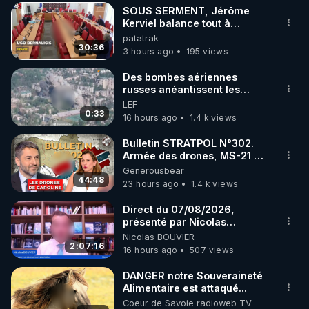
SOUS SERMENT, Jérôme
▶ 30 jours gratuit sur l’application de méditation et 
Kerviel balance tout à
l'Assemblée !
patatrak
de bien-être ENVOL :

30:36
3 hours ago
195 views
Rendez-vous sur 
https://www.envol.app/code
 avec 
le code : REGENERE
Des bombes aériennes
russes anéantissent les
centres de contrôle de
LEF
drones de 3 brigades
0:33
16 hours ago
1.4 k views
ukrainienne
Bulletin STRATPOL N°302.
Armée des drones, MS-21 en
série, missiles coréens.
Generousbear
07.08.2026.
44:48
23 hours ago
1.4 k views
Direct du 07/08/2026,
présenté par Nicolas
BOUVIER
Nicolas BOUVIER
2:07:16
16 hours ago
507 views
DANGER notre Souveraineté
Alimentaire est attaqué...
Coeur de Savoie radioweb TV