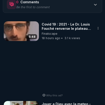
0
Comments
Be the first to comment
🌱 LE MAGAZINE RÉGÉNÈRE 

http://rgnr.li/ymag
Covid 19 : 2021 - Le Dr. Louis
Fouché renverse le plateau
🌱 LA BOUTIQUE DU MAGAZINE

de CNews !
Finalscape
Pour obtenir les anciens numéros que vous avez 
5:48
18 hours ago
3.1 k views
https://boutique.magazine-regenere.fr/
🌱 FIL TELEGRAM

Écoutez les podcasts gratuits de Thierry et les 
https://t.me/rgnr_fr
🌱 FACEBOOK

Why this ad?
http://rgnr.li/facebook
Jouer a Dieu avec la meteo -