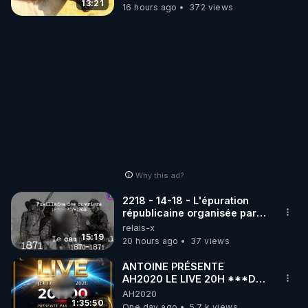
13:21
16 hours ago
372 views
Why this ad?
2218 - 14-18 - L'épuration
républicaine organisée par
les frères de la truelle
relais-x
15:19
20 hours ago
37 views
ANTOINE PRÉSENTE
AH2020 LE LIVE 20H ***DU
06/08/2026***
AH2020
1:35:50
One day ago
5.7 k views