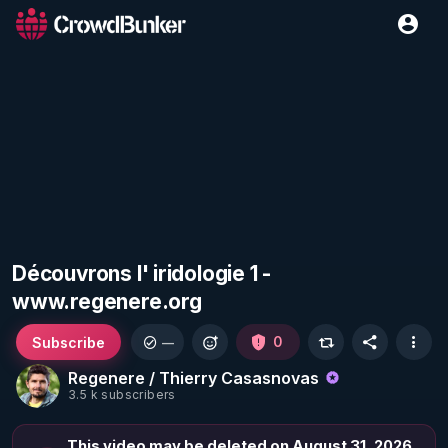
Découvrons l' iridologie 1 -
www.regenere.org
Subscribe
0
—
Regenere / Thierry Casasnovas
3.5 k subscribers
This video may be deleted on August 31, 2026