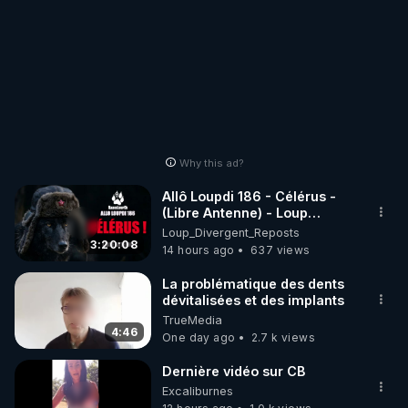
Why this ad?
Allô Loupdi 186 - Célérus -
(Libre Antenne) - Loup
Divergent 2026.08.06
Loup_Divergent_Reposts
3:20:08
14 hours ago
637 views
La problématique des dents
dévitalisées et des implants
TrueMedia
4:46
One day ago
2.7 k views
Dernière vidéo sur CB
Excaliburnes