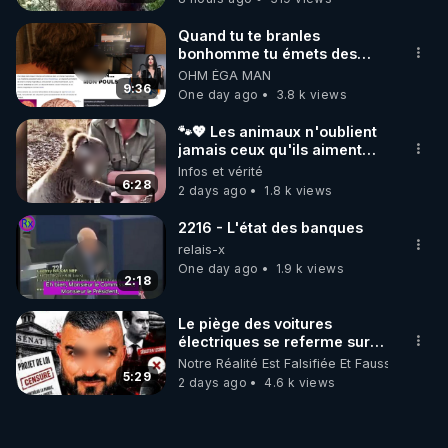
Quand tu te branles
bonhomme tu émets des
ondes ils ont juste omis de
OHM ÉGA MAN
t'expliquer
9:36
One day ago
3.8 k views
🐾💖 Les animaux n'oublient
jamais ceux qu'ils aiment…
🥹❤️
Infos et vérité
6:28
2 days ago
1.8 k views
2216 - L'état des banques
relais-x
One day ago
1.9 k views
2:18
Le piège des voitures
électriques se referme sur
les usagers !
Notre Réalité Est Falsifiée Et Fausse
5:29
2 days ago
4.6 k views