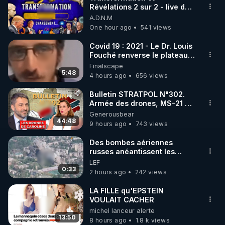
Révélations 2 sur 2 - live du
🌱 INSTAGRAM

07/08/26
A.D.N.M
One hour ago
541 views
https://www.instagram.com/rdlr_thierrycasasnovas/
http://rgnr.li/instagram
Covid 19 : 2021 - Le Dr. Louis
Fouché renverse le plateau
de CNews !
Finalscape
🌱 LA NEWSLETTER

5:48
4 hours ago
656 views
Pour ne pas rater l’actualité RGNR (stages, 
Bulletin STRATPOL N°302.
Armée des drones, MS-21 en
http://rgnr.li/news
série, missiles coréens.
Generousbear
07.08.2026.
44:48
9 hours ago
743 views
🌱 VIDÉOS NON CENSURÉES SUR ODYSEE 

Toutes les vidéos Youtube sont aussi sur la 
Des bombes aériennes
russes anéantissent les
centres de contrôle de
LEF
http://rgnr.li/odysee
drones de 3 brigades
0:33
2 hours ago
242 views
ukrainienne
🌱 LES STAGES EN PRÉSENTIEL

LA FILLE qu'EPSTEIN
VOULAIT CACHER
michel lanceur alerte
http://rgnr.li/stages
13:50
8 hours ago
1.8 k views