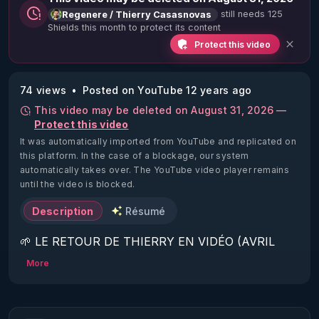
still needs 125
Regenere / Thierry Casasnovas
Shields this month to protect its content
Protect this video
74 views
Posted on YouTube 12 years ago
This video may be deleted on August 31, 2026 —
Protect this video
It was automatically imported from YouTube and replicated on
this platform.
In the case of a blockage, our system
automatically takes over. The YouTube video player remains
until the video is blocked.
Description
Résumé
🌱 LE RETOUR DE THIERRY EN VIDÉO (AVRIL 
2022)!

More
Découvrez la saison 2 des vidéos sur le nouveau 
https://www.rgnr.fr/presentation.html