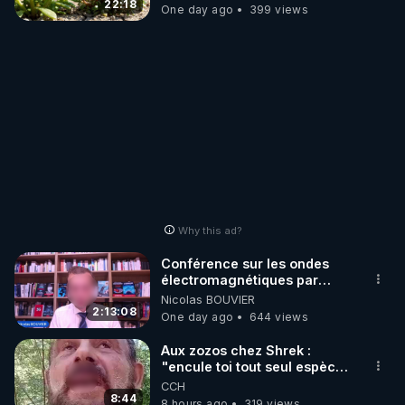
JARDIN&des Haies
22:18
One day ago
399 views
Why this ad?
Conférence sur les ondes
électromagnétiques par
Grégoire Caustru et Bart de
Nicolas BOUVIER
Wever !
2:13:08
One day ago
644 views
Aux zozos chez Shrek :
"encule toi tout seul espèce
de mal polish"
CCH
8:44
8 hours ago
319 views