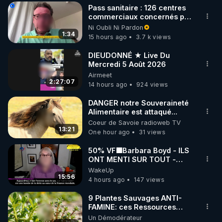
Pass sanitaire : 126 centres
▶ 30 jours gratuit sur l’application de méditation et 
commerciaux concernés par
l'obligation dans toute la
Ni Oubli Ni Pardon
de bien-être ENVOL :

France
1:34
15 hours ago
3.7 k views
Rendez-vous sur 
https://www.envol.app/code
 avec 
le code : REGENERE
DIEUDONNÉ ★ Live Du
Mercredi 5 Août 2026
Airmeet
2:27:07
14 hours ago
924 views
DANGER notre Souveraineté
Alimentaire est attaqué...
Coeur de Savoie radioweb TV
13:21
One hour ago
31 views
50% VF🟩Barbara Boyd - ILS
ONT MENTI SUR TOUT -
Jocelyne Traduction
WakeUp
15:56
4 hours ago
147 views
9 Plantes Sauvages ANTI-
FAMINE: ces Ressources
NUTRITIVES&MéDICINALES"gratuite
Un Démodérateur