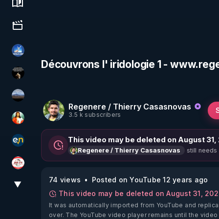
Science, history & spirituality
Culture, media & entertainment
PAROLE LIBRE
Découvrons l' iridologie 1 - www.reg
Infos et vérité
michel lanceur alerte
Regenere / Thierry Casasnovas
3.5 k subscribers
L'autre son de cloche
This video may be deleted on August 31,
essentiel.news
still needs
Regenere / Thierry Casasnovas
JSF - TV
74 views
Posted on YouTube 12 years ago
▼
View More
This video may be deleted on August 31, 20
It was automatically imported from YouTube and replica
over. The YouTube video player remains until the video