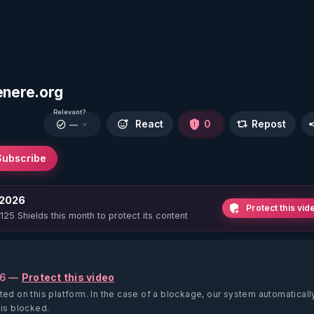
enere.org
Relevant?
React
0
Repost
—
Subscribe
 2026
Protect this vid
 125 Shields this month to protect its content
26 —
Protect this video
ted on this platform.
In the case of a blockage, our system automaticall
 is blocked.