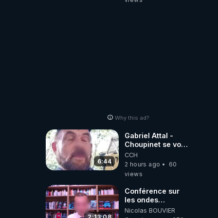
Why this ad?
Gabriel Attal -
Choupinet se voit
en haut de
CCH
l'affiche
6:44
2 hours ago
60
views
Conférence sur
les ondes
électromagnétiques
Nicolas BOUVIER
par Grégoire
2:13:08