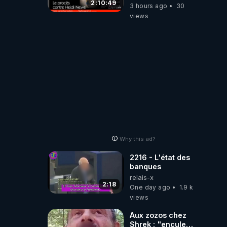
difficulté
2:10:49
3 hours ago
30
views
Why this ad?
2216 - L'état des
banques
relais-x
2:18
One day ago
1.9 k
views
Aux zozos chez
Shrek : "encule