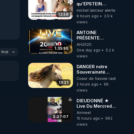
ukrainienne
qu'EPSTEIN
VOULAIT CACHER
michel lanceur alerte
13:50
8 hours ago
2.0 k
views
ANTOINE
PRÉSENTE
AH2020 LE LIVE
AH2020
20H ***DU
1:35:50
One day ago
5.2 k
first
06/08/2026***
views
DANGER notre
Souveraineté
Alimentaire est
Coeur de Savoie radioweb TV
attaqué...
13:21
2 hours ago
66
views
DIEUDONNÉ ★
Live Du Mercredi
5 Août 2026
Airmeet
2:27:07
15 hours ago
992
views