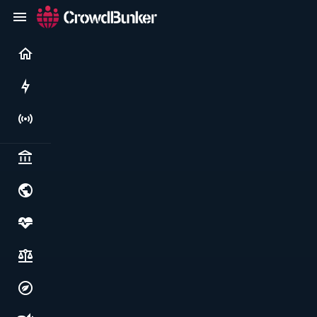
Current
Rushes
Live
Politics & institutions
World & geopolitics
Health, food & wellbeing
Society, justice & freedoms
Economy, environment & technology