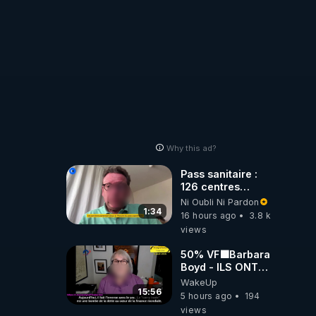
Why this ad?
Pass sanitaire :
126 centres
commerciaux
Ni Oubli Ni Pardon
concernés par
1:34
16 hours ago
3.8 k
l'obligation dans
views
toute la France
50% VF🟩Barbara
Boyd - ILS ONT
MENTI SUR TOUT
WakeUp
-Jocelyne
15:56
5 hours ago
194
Traduction
views