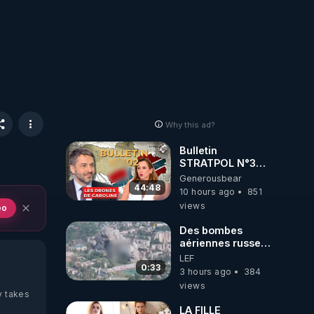
Why this ad?
Bulletin
STRATPOL N°302.
Armée des
Generousbear
drones, MS-21 en
44:48
10 hours ago
851
série, missiles
views
eo
coréens.
07.08.2026.
Des bombes
aériennes russes
anéantissent les
LEF
centres de
0:33
3 hours ago
384
contrôle de
views
drones de 3
y takes
brigades
LA FILLE