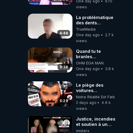
One day ago
670
Caustru et Bart de
views
Wever !
La problématique
des dents
dévitalisées et
TrueMedia
des implants
4:46
One day ago
2.7 k
views
Quand tu te
branles
bonhomme tu
OHM ÉGA MAN
émets des ondes
9:36
One day ago
3.8 k
ils ont juste omis
views
de t'expliquer
Le piège des
voitures
électriques se
Notre Réalité Est Falsifiée Et F
referme sur les
5:29
2 days ago
4.6 k
usagers !
views
Justice, incendies
et soutien à un
éleveur en
misterx