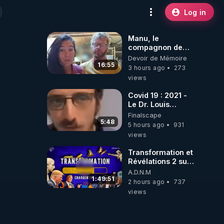
Log in
Manu, le
compagnon de
Kyria, raconte sa
Devoir de Mémoire
garde à vue
16:55
3 hours ago
273
musclée.
views
PARTAGEZ!
Covid 19 : 2021 -
Le Dr. Louis
Fouché renverse
Finalscape
le plateau de
5:48
5 hours ago
931
CNews !
views
Transformation et
Révélations 2 sur
2 - live du
A.D.N.M
07/08/26
1:49:51
2 hours ago
737
views