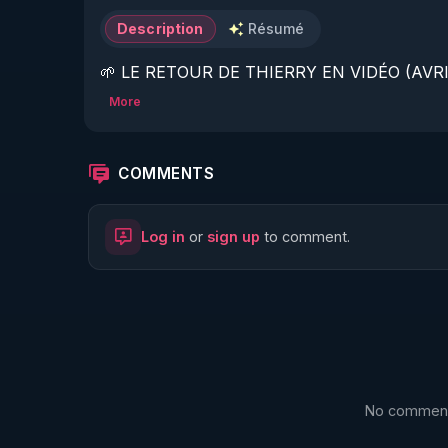
Description
Résumé
🌱 LE RETOUR DE THIERRY EN VIDÉO (AVRIL
More
https://www.rgnr.fr/presentation.html
🌱 LE MAGAZINE RÉGÉNÈRE 

COMMENTS
http://rgnr.li/ymag
Log in
or
sign up
to comment.
🌱 LA BOUTIQUE DU MAGAZINE

https://boutique.magazine-regenere.fr/
🌱 FIL TELEGRAM

https://t.me/rgnr_fr
No comments