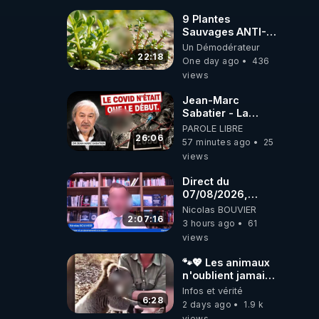
9 Plantes
Sauvages ANTI-
FAMINE: ces
Un Démodérateur
Ressources
22:18
One day ago
436
NUTRITIVES&MéDICINALES
views
JARDIN&des
Haies
Jean-Marc
Sabatier - La
Covid-19 n'a été
PAROLE LIBRE
que le début -
26:06
57 minutes ago
25
L'ARN messager
views
jusqu où ira-t-il ?
Direct du
07/08/2026,
présenté par
Nicolas BOUVIER
Nicolas BOUVIER
2:07:16
3 hours ago
61
views
🐾💖 Les animaux
n'oublient jamais
ceux qu'ils
Infos et vérité
aiment… 🥹❤️
6:28
2 days ago
1.9 k
views