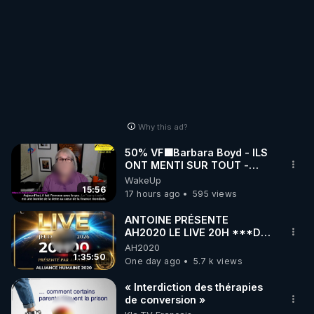
Why this ad?
50% VF🟩Barbara Boyd - ILS
ONT MENTI SUR TOUT -
Jocelyne Traduction
WakeUp
15:56
17 hours ago
595 views
ANTOINE PRÉSENTE
AH2020 LE LIVE 20H ***DU
06/08/2026***
AH2020
1:35:50
One day ago
5.7 k views
« Interdiction des thérapies
de conversion »