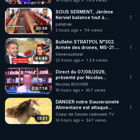
14 hours ago
1.6 k views
SOUS SERMENT, Jérôme
Kerviel balance tout à
l'Assemblée !
patatrak
30:36
2 hours ago
114 views
Bulletin STRATPOL N°302.
Armée des drones, MS-21 en
série, missiles coréens.
Generousbear
07.08.2026.
44:48
22 hours ago
1.3 k views
Direct du 07/08/2026,
présenté par Nicolas
BOUVIER
Nicolas BOUVIER
2:07:16
15 hours ago
457 views
DANGER notre Souveraineté
Alimentaire est attaqué...
Coeur de Savoie radioweb TV
13:21
14 hours ago
347 views