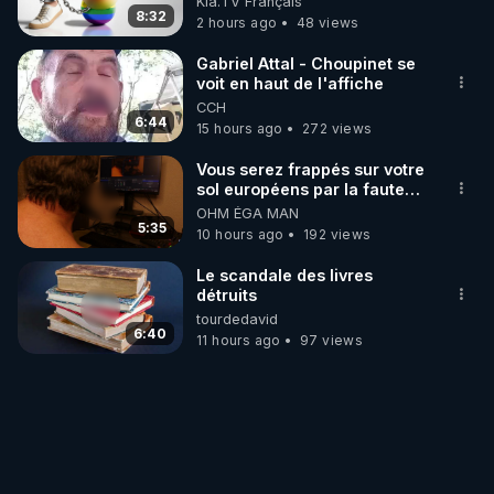
Kla.TV Français
8:32
2 hours ago
48 views
Gabriel Attal - Choupinet se
voit en haut de l'affiche
CCH
6:44
15 hours ago
272 views
Vous serez frappés sur votre
sol européens par la faute
des dirigeants qui s'en
OHM ÉGA MAN
mettent dans le nez
5:35
10 hours ago
192 views
Le scandale des livres
détruits
tourdedavid
6:40
11 hours ago
97 views