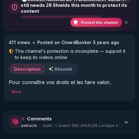
still needs 28 Shields this month to protect its
content
Protect this channel
411 views
Posted on CrowdBunker 3 years ago
This channel's protection is incomplete — support it
to keep its videos online
Description
Résumé
Pour connaître vos droits et les faire valoir, 
informez-vous sur le site www.conseilnational.fr

More
Prendre rendez-vous pour être diffusé dans nos 
émissions ! La France Libre Donne le droit de 
Réponse 

9
Comments
petrachi
:
Suite : L'avenir DES GAULOIS Lorsque s'effectue la rencontre d'une conception ph...
       * allez sur notre site  : 
https://www.conseilnational.fr