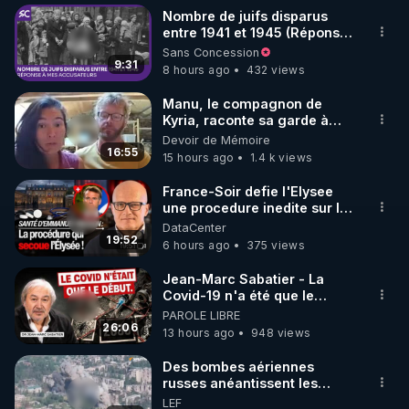
Nombre de juifs disparus
entre 1941 et 1945 (Réponse
à mes accusateurs)
Sans Concession
9:31
8 hours ago
432 views
Manu, le compagnon de
Kyria, raconte sa garde à
vue musclée. PARTAGEZ!
Devoir de Mémoire
16:55
15 hours ago
1.4 k views
France-Soir defie l'Elysee
une procedure inedite sur la
sante du president - Nexus
DataCenter
19:52
6 hours ago
375 views
Jean-Marc Sabatier - La
Covid-19 n'a été que le
début - L'ARNm & l'ARNm-aa
PAROLE LIBRE
jusqu où auront-t-il ?
26:06
13 hours ago
948 views
Des bombes aériennes
russes anéantissent les
centres de contrôle de
LEF