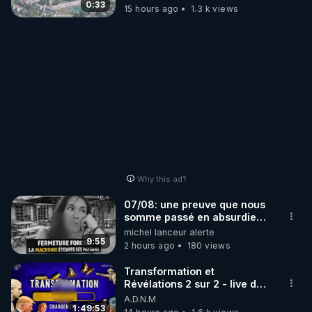
drones de 3 brigades
0:33
15 hours ago
1.3 k views
ukrainienne
Why this ad?
07/08: une preuve que nous
somme passé en absurdie
une dictature qui veut faire
michel lanceur alerte
taire ses opposant !
9:55
2 hours ago
180 views
Transformation et
Révélations 2 sur 2 - live du
07/08/26
A.D.N.M
1:49:53