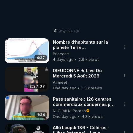
Why this ad?
Nombre d’habitants sur la
planète Terre…
Priscane
4:37
4 days ago
2.9 k views
DIEUDONNÉ ★ Live Du
Mercredi 5 Août 2026
Airmeet
2:27:07
One day ago
1.3 k views
Pass sanitaire : 126 centres
commerciaux concernés par
l'obligation dans toute la
Ni Oubli Ni Pardon
France
1:34
One day ago
4.2 k views
Allô Loupdi 186 - Célérus -
(Libre Antenne) - Loup