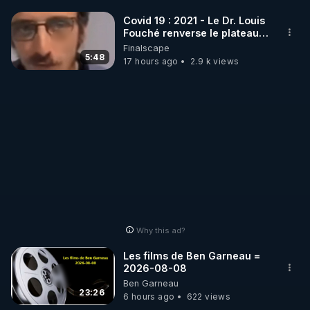
Covid 19 : 2021 - Le Dr. Louis
       * remplir le formulaire contact et le valider

Fouché renverse le plateau
de CNews !
Finalscape
Nous seront heureux de partager nos expériences 
5:48
17 hours ago
2.9 k views
de vie et de savoir, pour le bien de tous, et surtout, 
pour un monde meilleur !

Pour tous les détails du CNTF CH allez sur notre 
site : 
https://www.conseilnational.fr​
Nous contacter : contact.info@conseilnational.fr
Why this ad?
Les films de Ben Garneau =
2026-08-08
Ben Garneau
23:26
6 hours ago
622 views