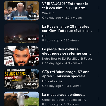
VF🟩 FAUCI ?! "Enfermez le
▶ 30 jours gratuit sur l’application de méditation et 
!" (Lock him up!) - Quartz
Traduction
WakeUp
de bien-être ENVOL :

9:48
One day ago
2.0 k views
Rendez-vous sur 
https://www.envol.app/code
 avec 
le code : REGENERE
La Russie lance 28 missiles
sur Kiev, l'attaque révèle la
faiblesse de Kiev
LEF
15:03
8 hours ago
286 views
Le piège des voitures
électriques se referme sur
les usagers !
Notre Réalité Est Falsifiée Et Fausse
5:29
One day ago
4.3 k views
🌕🚀 **L'alunissage, 57 ans
après : Émission spéciale
avec John Doe !** 👨 🚀✨
Infos et vérité
3:46:45
One day ago
1.3 k views
La mascarade continue...
Coeur de Savoie radioweb TV
8 hours ago
253 views