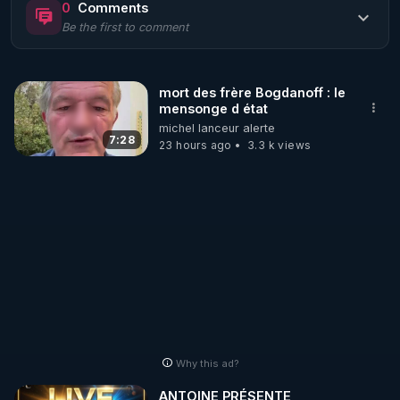
0
Comments
Be the first to comment
🌱 LE MAGAZINE RÉGÉNÈRE 

http://rgnr.li/ymag
mort des frère Bogdanoff : le
mensonge d état
🌱 LA BOUTIQUE DU MAGAZINE

michel lanceur alerte
Pour obtenir les anciens numéros que vous avez 
7:28
23 hours ago
3.3 k views
https://boutique.magazine-regenere.fr/
🌱 FIL TELEGRAM

Écoutez les podcasts gratuits de Thierry et les 
https://t.me/rgnr_fr
🌱 FACEBOOK

Why this ad?
http://rgnr.li/facebook
ANTOINE PRÉSENTE