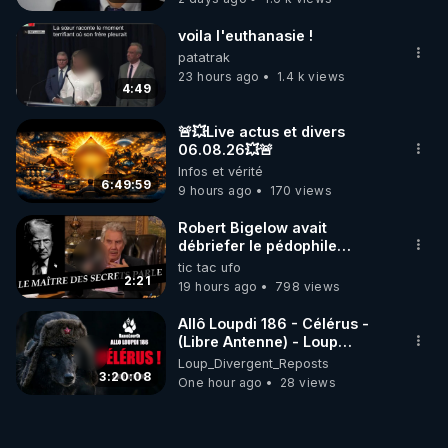
voila l'euthanasie !
patatrak
23 hours ago
1.4 k views
4:49
🚨💥Live actus et divers
06.08.26💥🚨
Infos et vérité
6:49:59
9 hours ago
170 views
Robert Bigelow avait
débriefer le pédophile
génocidaire de donald j
tic tac ufo
trump
2:21
19 hours ago
798 views
Allô Loupdi 186 - Célérus -
(Libre Antenne) - Loup
Divergent 2026.08.06
Loup_Divergent_Reposts
3:20:08
One hour ago
28 views