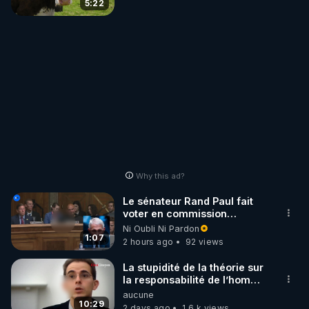
5:22
Why this ad?
Le sénateur Rand Paul fait
voter en commission
l'outrage au Congrès contre
Ni Oubli Ni Pardon
Anthony Fauci
1:07
2 hours ago
92 views
La stupidité de la théorie sur
la responsabilité de l’homme
concernant le dioxyde de
aucune
carbone.
10:29
2 days ago
1.6 k views