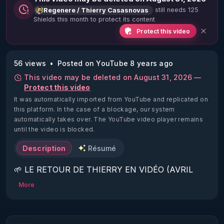
still needs 125
Regenere / Thierry Casasnovas
Shields this month to protect its content
Protect this video
56 views
Posted on YouTube 8 years ago
This video may be deleted on August 31, 2026 —
Protect this video
It was automatically imported from YouTube and replicated on
this platform.
In the case of a blockage, our system
automatically takes over. The YouTube video player remains
until the video is blocked.
Description
Résumé
🌱 LE RETOUR DE THIERRY EN VIDÉO (AVRIL 
2022)!

More
Découvrez la saison 2 des vidéos sur le nouveau 
https://www.rgnr.fr/presentation.html