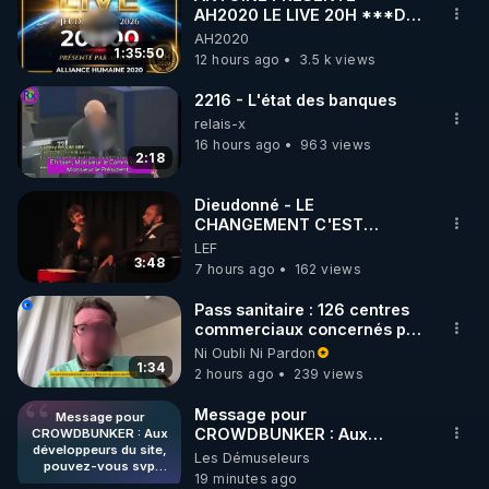
AH2020 LE LIVE 20H ***DU
🌱 INSTAGRAM

06/08/2026***
AH2020
1:35:50
12 hours ago
3.5 k views
https://www.instagram.com/rdlr_thierrycasasnovas/
http://rgnr.li/instagram
2216 - L'état des banques
relais-x
16 hours ago
963 views
🌱 LA NEWSLETTER

2:18
Pour ne pas rater l’actualité RGNR (stages, 
Dieudonné - LE
CHANGEMENT C'EST
http://rgnr.li/news
MAINTENANT
LEF
3:48
7 hours ago
162 views
🌱 VIDÉOS NON CENSURÉES SUR ODYSEE 

Toutes les vidéos Youtube sont aussi sur la 
Pass sanitaire : 126 centres
commerciaux concernés par
l'obligation dans toute la
Ni Oubli Ni Pardon
http://rgnr.li/odysee
France
1:34
2 hours ago
239 views
🌱 LES STAGES EN PRÉSENTIEL

Message pour
Message pour
CROWDBUNKER : Aux
CROWDBUNKER : Aux
développeurs du site,
développeurs du site,
Les Démuseleurs
http://rgnr.li/stages
pouvez-vous svp
pouvez-vous svp remettre la
19 minutes ago
remettre la