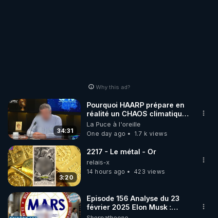
Why this ad?
Pourquoi HAARP prépare en
réalité un CHAOS climatique,
on répond
La Puce à l'oreille
34:31
One day ago
1.7 k views
2217 - Le métal - Or
relais-x
14 hours ago
423 views
3:20
Episode 156 Analyse du 23
février 2025 Elon Musk :
Houston , on a un problème !
Sherpatheone