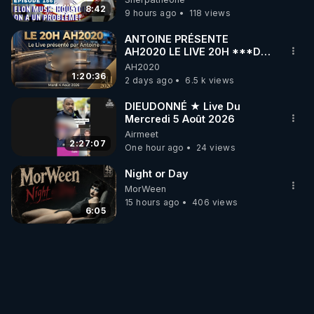
8:42
9 hours ago
118 views
ANTOINE PRÉSENTE
AH2020 LE LIVE 20H ***DU
04/08/2026*** 📷LE
AH2020
GRAND RÉVEIL EST EN
1:20:36
2 days ago
6.5 k views
MARCHE 📷
DIEUDONNÉ ★ Live Du
Mercredi 5 Août 2026
Airmeet
2:27:07
One hour ago
24 views
Night or Day
MorWeen
15 hours ago
406 views
6:05