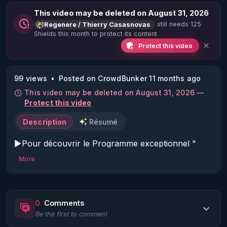
This video may be deleted on August 31, 2026
still needs 125
Regenere / Thierry Casasnovas
Shields this month to protect its content
Protect this video
99 views
Posted on CrowdBunker 11 months ago
This video may be deleted on August 31, 2026 —
Protect this video
Description
Résumé
▶Pour découvrir le Programme exceptionnel " 
Reboot Métabolique - 21 jours pour découvrir 
More
l’alimentation qui vous convient vraiment et 
relancer votre feu intérieur " : 
https://rgnr.tv/@reboot-metabolique?
0
Comments
tm_source=youtube&tm_medium=video&tm_campai
Be the first to comment
gn=reboot-meta&tm_content=podcast-2