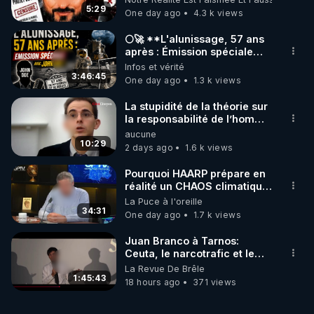
- Acrophase inversée (cortisol du soir) : comment 
5:29
One day ago
4.3 k views
se resynchroniser (lumière, mouvement, 
régularité).

🌕🚀 **L'alunissage, 57 ans
- 1, 2 ou 3 repas ? Repères pragmatiques selon vos 
après : Émission spéciale
avec John Doe !** 👨 🚀✨
Infos et vérité
réserves et votre journée.

3:46:45
One day ago
1.3 k views
- Règles simples : zéro grignotage, espaces de 
repos digestif, hydratation hors repas, dîner 
La stupidité de la théorie sur
avancé.

la responsabilité de l’homme
concernant le dioxyde de
aucune
-----------------

carbone.
10:29
2 days ago
1.6 k views
00:00
Pourquoi HAARP prépare en
02:10
 Qu’est ce que la chrono nutrition et pourquoi 
réalité un CHAOS climatique,
on répond
La Puce à l'oreille
34:31
One day ago
1.7 k views
03:51
08:47
Juan Branco à Tarnos:
13:05
Ceuta, le narcotrafic et le
pouvoir en France
La Revue De Brêle
16:45
1:45:43
18 hours ago
371 views
22:47
25:50
 Des repères et pas des dogmes : le nouveau 