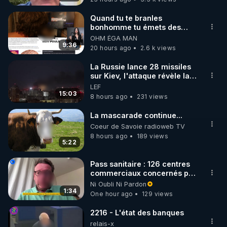
référence de Robert Morse ( formateur de Thierry 
Casasnovas) aux éditions Autonomia : 
Quand tu te branles
bonhomme tu émets des
https://www.autonomia-editions.com/livre/le-
ondes ils ont juste omis de
OHM ÉGA MAN
miracle-de-la-detoxification-de-robert-morse/
t'expliquer
9:36
20 hours ago
2.6 k views
▶NOUVEAU ! L’encyclopédie des jus santé — 
La Russie lance 28 missiles
sur Kiev, l'attaque révèle la
Estelle Sovanna : Un véritable manuel vivant et 
faiblesse de Kiev
LEF
accessible pour comprendre et maîtriser l’art des 
15:03
8 hours ago
231 views
jus de légumes et de fruits, croisant recettes, fiches 
nutritionnelles, données scientifiques et savoirs 
La mascarade continue...
botaniques autour des saisons, des systèmes du 
Coeur de Savoie radioweb TV
8 hours ago
189 views
corps et des émonctoires, pour transformer 
5:22
chaque aliment en outil de santé et de 
régénération. 
https://autonomia-
Pass sanitaire : 126 centres
commerciaux concernés par
editions.com/products/encyclopedie-jus-sante
l'obligation dans toute la
Ni Oubli Ni Pardon
--------------------

France
1:34
One hour ago
129 views
Podcast Reboot Métabolique 2 — Chrono-nutrition 
: quand manger pour relancer son métabolisme

2216 - L'état des banques
relais-x