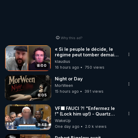
Why this ad?
« Si le peuple le décide, le
régime peut tomber demain !
»
klaudius
8:00
16 hours ago
750 views
Night or Day
MorWeen
15 hours ago
391 views
6:05
VF🟩 FAUCI ?! "Enfermez le
!" (Lock him up!) - Quartz
Traduction
WakeUp
9:48
One day ago
2.0 k views
Robert Bigelow avait