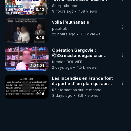
Houston , on a un problème !
Sherpatheone
8:42
9 hours ago
108 views
voila l'euthanasie !
patatrak
22 hours ago
1.3 k views
4:49
Opération Gergovie :
‪@38resistancegauloise‬
‪@MarionSigautOfficiel‬
Nicolas BOUVIER
‪@gladysriifard5710‬ Laëtitia
2:25:21
2 days ago
1.5 k views
Les incendies en France font
ils partie d' un plan qui aurait
débuté le 11 septembre 2001
Réinformation sur le monde
?
9:16
3 days ago
8.9 k views