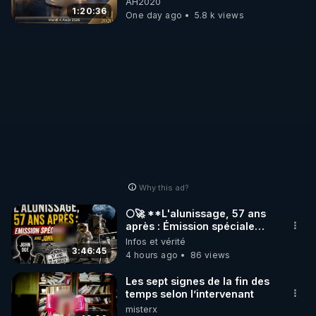
AH2020
gratuits. Je préfère la voir
GRAND RÉVEIL EST EN
1:20:36
One day ago
5.8 k views
mourir que de voir mes
MARCHE 📷
abonnés(es) payer.
CrowdBunker s'est tiré une
balle dans le pied sans nos
chaines CrowdBunker n'est
plus rien. Migrez vers les
autres sites comme "VK, X,
Odysee, et Tik-Tok", je vous
mettrai les liens en
commentaires. Bisous la
famille.
Why this ad?
🌕🚀 **L'alunissage, 57 ans
après : Émission spéciale
avec John Doe !** 👨 🚀✨
Infos et vérité
3:46:45
4 hours ago
86 views
Les sept signes de la fin des
temps selon l’intervenant
misterx