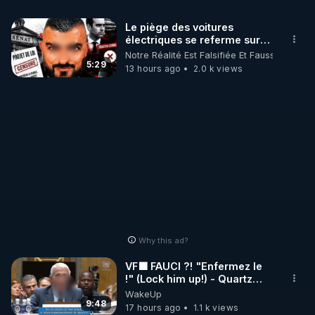
Le piège des voitures
électriques se referme sur
les usagers !
Notre Réalité Est Falsifiée Et Fausse
5:29
13 hours ago
2.0 k views
Why this ad?
VF🟩 FAUCI ?! "Enfermez le
!" (Lock him up!) - Quartz
Traduction
WakeUp
9:48
17 hours ago
1.1 k views