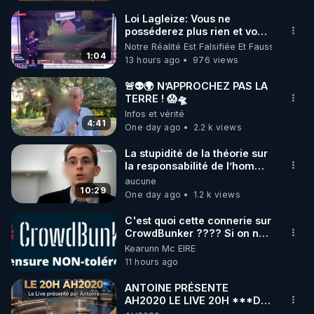
Loi Lagleize: Vous ne
posséderez plus rien et vous
serez heureux !
Notre Réalité Est Falsifiée Et Fausse
1:04
13 hours ago
976 views
🚨👽🌍 N’APPROCHEZ PAS LA
TERRE ! 😱🛸
Infos et vérité
4:41
One day ago
2.2 k views
La stupidité de la théorie sur
la responsabilité de l’homme
concernant le dioxyde de
aucune
carbone.
10:29
One day ago
1.2 k views
C'est quoi cette connerie sur
CrowdBunker ???? Si on ne
peut plus publier, c'est un
Kearunn Mc EIRE
peu de la censure. Ne payez
11 hours ago
pas les boucliers pour voir
mes vidéos, c'est une
ANTOINE PRÉSENTE
arnaque parce que ma
AH2020 LE LIVE 20H ***DU
chaine et mon travail sont
04/08/2026*** 📷LE