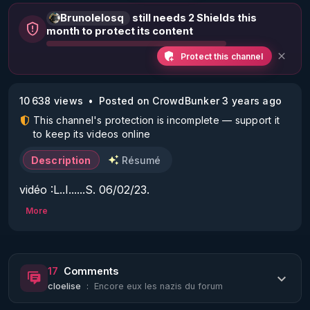
Brunolelosq
still needs 2 Shields this
month to protect its content
Protect this channel
10 638 views
Posted on CrowdBunker 3 years ago
This channel's protection is incomplete — support it
to keep its videos online
Description
Résumé
vidéo :L..I......S. 06/02/23.
More
17
Comments
cloelise
:
Encore eux les nazis du forum