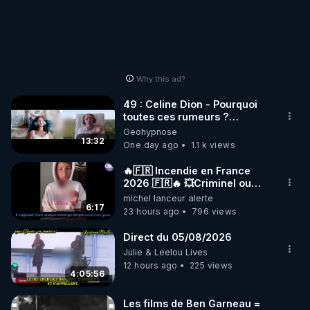
Why this ad?
49 : Celine Dion - Pourquoi
toutes ces rumeurs ?
Enquête sous hypnose
Geohypnose
13:32
One day ago
1.1 k views
🔥🇫🇷 Incendie en France
2026 🇫🇷🔥 💥Criminel ou
coincidence naturelle?💥
michel lanceur alerte
@NostraDamoucho
6:17
23 hours ago
796 views
Direct du 05/08/2026
Julie & Leelou Lives
12 hours ago
225 views
4:05:56
Les films de Ben Garneau =