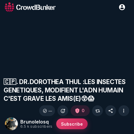
🇨🇵. DR.DOROTHEA THUL :LES INSECTES
GENETIQUES, MODIFIENT L'ADN HUMAIN
C'EST GRAVE LES AMIS(E)😲😱
0
—
Brunolelosq
Subscribe
6.5 k subscribers