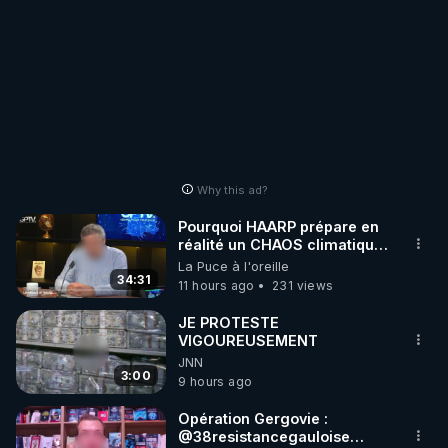
mettrai les liens en
commentaires. Bisous la
famille.
Why this ad?
Pourquoi HAARP prépare en
réalité un CHAOS climatique,
on répond
La Puce à l'oreille
34:31
11 hours ago
231 views
JE PROTESTE
VIGOUREUSEMENT
JNN
3:00
9 hours ago
Opération Gergovie :
‪@38resistancegauloise‬