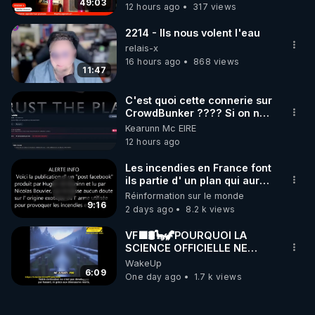
49:03
12 hours ago
317 views
2214 - Ils nous volent l'eau
relais-x
16 hours ago
868 views
11:47
C'est quoi cette connerie sur
CrowdBunker ???? Si on ne
peut plus publier, c'est un
Kearunn Mc EIRE
peu de la censure. Ne payez
12 hours ago
pas les boucliers pour voir
mes vidéos, c'est une
Les incendies en France font
arnaque parce que ma
ils partie d' un plan qui aurait
chaine et mon travail sont
débuté le 11 septembre 2001
Réinformation sur le monde
gratuits. Je préfère la voir
?
9:16
2 days ago
8.2 k views
mourir que de voir mes
abonnés(es) payer.
VF🟩🛢🦕🦖POURQUOI LA
CrowdBunker s'est tiré une
SCIENCE OFFICIELLE NE
balle dans le pied sans nos
CONNAÎT-ELLE PAS LA VRAIE
WakeUp
chaines CrowdBunker n'est
ORIGINE DU PÉTROL -
6:09
plus rien. Migrez vers les
One day ago
1.7 k views
Jocelyne Tr
autres sites comme "VK, X,
Odysee, et Tik-Tok", je vous