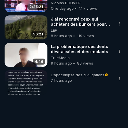
‪@MarionSigautOfficiel‬
Nicolas BOUVIER
‪@gladysriifard5710‬ Laëtitia
2:25:21
One day ago
1.1 k views
J’ai rencontré ceux qui
achètent des bunkers pour
survivre à la fin du monde
LEF
56:21
8 hours ago
119 views
La problématique des dents
dévitalisées et des implants
TrueMedia
4:46
9 hours ago
86 views
L'apocalypse des divulgations
7 hours ago