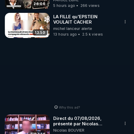
http://rgnr.li/stages
jusqu où ira-t-il ?
26:06
5 hours ago
266 views
_________

LA FILLE qu'EPSTEIN
VOULAIT CACHER
michel lanceur alerte
LES CODES PROMO DES PARTENAIRES

13:50
13 hours ago
2.5 k views
▶ 10 % de réduction sur toute la boutique 
WARMCOOK (Kuvings) : 

Rendez-vous sur : 
http://rgnr.li/warmcook
 avec le 
code : REGENERE10

▶ 10 % de réduction sur une sélection de produits 
de la boutique VIDYA : 

Rendez-vous sur : 
http://rgnr.li/vidya
 avec le code : 
REGENERE10

Why this ad?
▶ 10 % de réduction sur les extracteurs de la 
Direct du 07/08/2026,
marque SANA : 

présenté par Nicolas
BOUVIER
Nicolas BOUVIER
Rendez-vous sur 
http://rgnr.li/lechoubrave
 avec le 