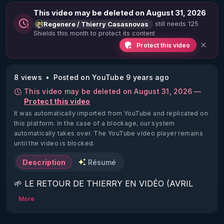
This video may be deleted on August 31, 2026
still needs 125
Regenere / Thierry Casasnovas
Shields this month to protect its content
Protect this video
8 views
Posted on YouTube 9 years ago
This video may be deleted on August 31, 2026 —
Protect this video
It was automatically imported from YouTube and replicated on
this platform.
In the case of a blockage, our system
automatically takes over. The YouTube video player remains
until the video is blocked.
Description
Résumé
🌱 LE RETOUR DE THIERRY EN VIDÉO (AVRIL 
2022)!

More
Découvrez la saison 2 des vidéos sur le nouveau 