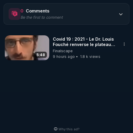
https://www.rgnr.fr/presentation.html
0
Comments
Be the first to comment
🌱 LE MAGAZINE RÉGÉNÈRE 

http://rgnr.li/ymag
Covid 19 : 2021 - Le Dr. Louis
Fouché renverse le plateau
🌱 LA BOUTIQUE DU MAGAZINE

de CNews !
Finalscape
Pour obtenir les anciens numéros que vous avez 
5:48
9 hours ago
1.8 k views
https://boutique.magazine-regenere.fr/
🌱 FIL TELEGRAM

Écoutez les podcasts gratuits de Thierry et les 
https://t.me/rgnr_fr
🌱 FACEBOOK

Why this ad?
http://rgnr.li/facebook