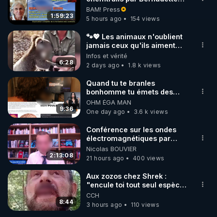
Bihin
BAM! Press
1:59:23
5 hours ago
154 views
https://notretortureestreelle.com/dons-
bestofcomputer.html
🐾💖 Les animaux n'oublient
jamais ceux qu'ils aiment…
🥹❤️
Infos et vérité
Lien de ma cagnotte "Lyf Pay" (payable par CB 
6:28
2 days ago
1.8 k views
sans frais, la cagnotte étant anonyme, vos noms 
Quand tu te branles
https://tinyurl.com/cagnottefred
bonhomme tu émets des
ondes ils ont juste omis de
OHM ÉGA MAN
t'expliquer
9:36
One day ago
3.6 k views
Vidéos de tous les autres Lives d'utilité publique de 
Conférence sur les ondes
https://tinyurl.com/grandreveil2024
électromagnétiques par
Grégoire Caustru et Bart de
Nicolas BOUVIER
Wever !
2:13:08
21 hours ago
400 views
Aux zozos chez Shrek :
"encule toi tout seul espèce
de mal polish"
CCH
8:44
3 hours ago
110 views