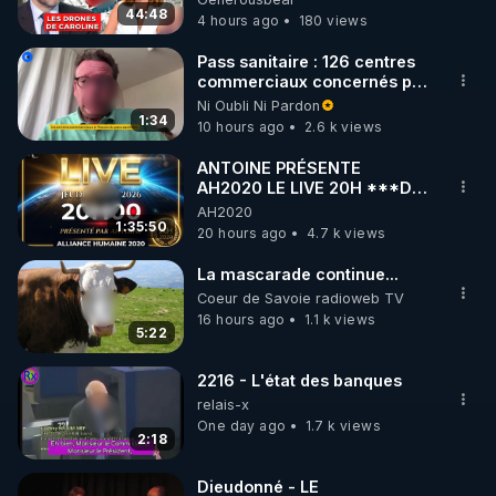
07.08.2026.
44:48
4 hours ago
180 views
https://tinyurl.com/bestoflivechat
Pass sanitaire : 126 centres
commerciaux concernés par
MERCI DE VOTER POUR CETTE VIDEO EN 
l'obligation dans toute la
Ni Oubli Ni Pardon
CLIQUANT SUR ^ EN BAS A DROITE OU EST 
France
1:34
10 hours ago
2.6 k views
ECRIT "P 50%" !!!

ANTOINE PRÉSENTE
AH2020 LE LIVE 20H ***DU
MERCI DE ME SOUTENIR EN CLIQUANT EN BAS 
06/08/2026***
AH2020
A DROITE SUR "SOUTENIR" (CROWDBUNKER).

1:35:50
20 hours ago
4.7 k views
La mascarade continue...
https://crowdbunker.com/@bestofcomputer
Coeur de Savoie radioweb TV
16 hours ago
1.1 k views
5:22
https://www.youtube.com/@bestofcomputer
2216 - L'état des banques
relais-x
One day ago
1.7 k views
2:18
https://vk.com/bestofcomputer
Dieudonné - LE