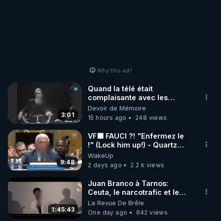
Why this ad?
Quand la télé était
complaisante avec les
pédophiles
Devoir de Mémoire
3:01
15 hours ago
248 views
VF🟩 FAUCI ?! "Enfermez le
!" (Lock him up!) - Quartz
Traduction
WakeUp
9:48
2 days ago
2.2 k views
Juan Branco à Tarnos:
Ceuta, le narcotrafic et le
pouvoir en France
La Revue De Brêle
1:45:43
One day ago
642 views