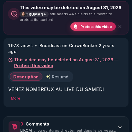
This video may be deleted on August 31, 2026
still needs 44 Shields this month to
TRUMAN+
protect its content
Protect this video
1 978 views
Broadcast on CrowdBunker 2 years
ago
This video may be deleted on August 31, 2026 —
Protect this video
Description
Résumé
VENEZ NOMBREUX AU LIVE DU SAMEDI 
01/06/24 20H :

More
La Vérité en Questions Vue du Star-Force Café :

Invité : Arnaud Meunier.

Sujet : Les désinformateurs.

0
Comments
LIKOM
:
ou ecritures directement dans le cerveau de fausses infos puisque la CIA apparai...