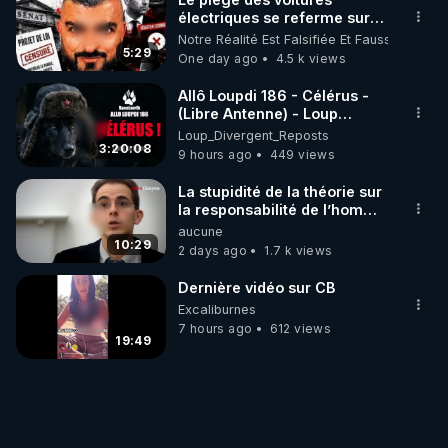
électriques se referme sur
les usagers !
Notre Réalité Est Falsifiée Et Fausse
5:29
One day ago
4.5 k views
Allô Loupdi 186 - Célérus -
(Libre Antenne) - Loup
Divergent 2026.08.06
Loup_Divergent_Reposts
3:20:08
9 hours ago
449 views
La stupidité de la théorie sur
la responsabilité de l’homme
concernant le dioxyde de
aucune
carbone.
10:29
2 days ago
1.7 k views
Dernière vidéo sur CB
Excaliburnes
7 hours ago
612 views
19:49