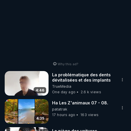
Why this ad?
La problématique des dents
dévitalisées et des implants
TrueMedia
4:46
One day ago
2.6 k views
Ha Les Z'animaux 07 - 08.
patatrak
17 hours ago
163 views
4:35
Le piège des voitures