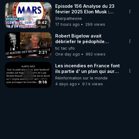
Episode 156 Analyse du 23
février 2025 Elon Musk :
Houston , on a un problème !
Sherpatheone
8:42
17 hours ago
296 views
Robert Bigelow avait
débriefer le pédophile
génocidaire de donald j
tic tac ufo
trump
2:21
One day ago
992 views
Les incendies en France font
ils partie d' un plan qui aurait
débuté le 11 septembre 2001
Réinformation sur le monde
?
9:16
4 days ago
9.1 k views