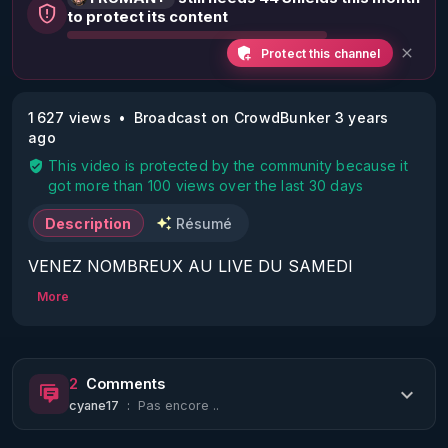
to protect its content
Protect this channel
1 627 views
Broadcast on CrowdBunker 3 years
ago
This video is protected by the community because it
got more than 100 views over the last 30 days
Description
Résumé
VENEZ NOMBREUX AU LIVE DU SAMEDI 
03/02/24 20H :

More
Sujets :

Les armes bio-nano-électromagnétiques - Les 
Notes de l'article (partie 7).

2
Comments
cyane17
:
Pas encore ..
https://crowdbunker.com/@bestofcomputer