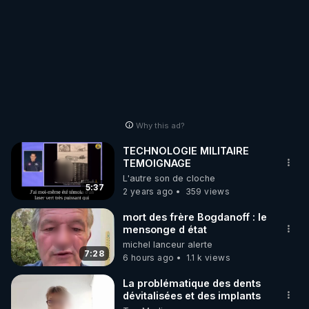
https://crowdbunker.com/v/u4GJ1Cf4
- JEUDI 14/12/23 :

Les individus sélectionnés témoignent (ciblages par 
armes bio-nano-électromagnétiques) :

(Invités : docteur Yves Couvreur, Régis Haenen, 
Why this ad?
https://crowdbunker.com/v/YKsbYp1G
- SAMEDI 16/12/23 :

TECHNOLOGIE MILITAIRE
TEMOIGNAGE
https://crowdbunker.com/v/djgdTVk5
L'autre son de cloche
5:37
2 years ago
359 views
- JEUDI 21/12/23 :

mort des frère Bogdanoff : le
https://crowdbunker.com/v/FFMmUUSL
mensonge d état
- SAMEDI 23/12/23 :

michel lanceur alerte
7:28
6 hours ago
1.1 k views
Les armes bio-nano-électromagnétiques - Les Note 
La problématique des dents
https://crowdbunker.com/v/z5hJPiVZ
dévitalisées et des implants