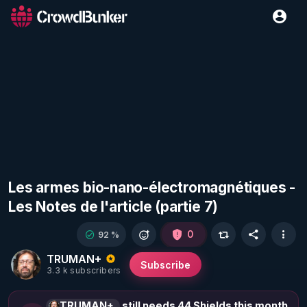
Les armes bio-nano-électromagnétiques -
Les Notes de l'article (partie 7)
0
92 %
TRUMAN+
Subscribe
3.3 k subscribers
TRUMAN+
still needs 44 Shields this month