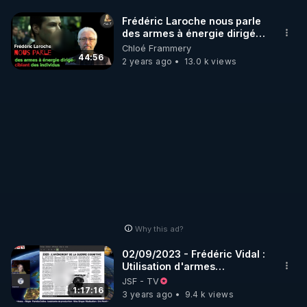
Frédéric Laroche nous parle
des armes à énergie dirigée
https://odysee.com/@Bestofcomputer:1
ciblant des individus
Chloé Frammery
44:56
2 years ago
13.0 k views
APPEL AUX DONS POUR SOUTENIR MON 
TRAVAIL D'INTERET PUBLIC AVEC MES LIVE 
https://notretortureestreelle.com/dons-
bestofcomputer.html
Autres sujets des Live :

Les armes bio-nano-électromagnétiques.

Les individus sélectionnés.

La guerre cognitive.

Why this ad?
Les 2 IA.

Le Plan privé.

02/09/2023 - Frédéric Vidal :
Utilisation d'armes
psychotroniques et IA
JSF - TV
L’article « Révélations 2023 : les armes bio-nano-
1:17:16
3 years ago
9.4 k views
électromagnétiques » : 