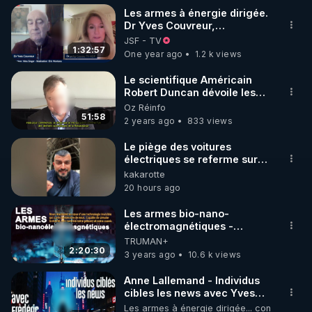
https://tinyurl.com/4k7uu2ba
Les armes à énergie dirigée.
Dr Yves Couvreur,
Les Notes & Références qui complètent l’article 
anatomopathologiste
JSF - TV
papier : 
https://tinyurl.com/2bh736rk
1:32:57
One year ago
1.2 k views
Le magazine Top Secret n° 120 à 10,70 € : 
https://tinyurl.com/yc3vwee2
Le scientifique Américain
Robert Duncan dévoile les
Lien vers mes conférences vidéo de 2022 sur ces 
technologies secrètes de
Oz Réinfo
sujets : 
https://tinyurl.com/2sfuazce
contrôle mental
51:58
2 years ago
833 views
Lien vers mon PDF de Thèse de conférence sur 
ces sujets : 
https://tinyurl.com/2u5h6a9r
Le piège des voitures
électriques se referme sur
les usagers !
kakarotte
Il a même été dit récemment sur Internet ceci : « 
https://youtu.be/B3ZA05frsac?
20 hours ago
Frédéric Laroche est le meilleur spécialiste en 
si=vqDQssWXfRv-NFqL
France sur les armes électromagnétiques ».

Les armes bio-nano-
électromagnétiques -
Comment combattre l'IA
TRUMAN+
Vous pourrez poser vos questions dans mon 
noire
2:20:30
3 years ago
10.6 k views
groupe de travail sur Telegram :

"Au Terrier Du Lapin Blanc" :

Anne Lallemand - Individus
cibles les news avec Yves
Site Web : 
Couvreur et Frederic
Les armes à énergie dirigée... contre nous t