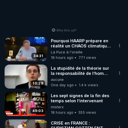
Les armes bio-nano-électromagnétiques - Les 
Références & Liens avec extraits d'articles, 
https://crowdbunker.com/v/PVEmdDfH
- SAMEDI 06/01/24 :

Why this ad?
Les armes bio-nano-électromagnétiques - Les 
Pourquoi HAARP prépare en
réalité un CHAOS climatique,
https://crowdbunker.com/v/s3BPxUDx
on répond
La Puce à l'oreille
34:31
- JEUDI 11/01/24 :

18 hours ago
771 views
Les armes bio-nano-électromagnétiques - Les 
La stupidité de la théorie sur
Références & Liens avec extraits d'articles, 
la responsabilité de l’homme
concernant le dioxyde de
aucune
carbone.
10:29
https://crowdbunker.com/v/ckSDx2Jd
One day ago
1.4 k views
- SAMEDI 13/01/24 :

Les sept signes de la fin des
Les armes bio-nano-électromagnétiques - Les 
temps selon l’intervenant
misterx
49:03
https://crowdbunker.com/v/scE1Yqqc
18 hours ago
555 views
- JEUDI 18/01/24 :

CRISE en FRANCE :
Les armes bio-nano-électromagnétiques - Les 