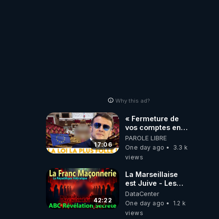
Why this ad?
« Fermeture de
vos comptes en
banque ! » :
PAROLE LIBRE
Macron impose
17:06
One day ago
3.3 k
une loi folle !
views
La Marseillaise
est Juive - Les
Reseaux - Gallia
DataCenter
et la France -
42:22
One day ago
1.2 k
Symbolisme
views