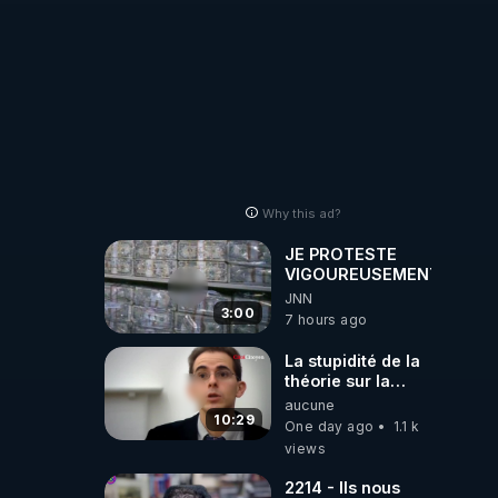
Why this ad?
JE PROTESTE
VIGOUREUSEMENT
JNN
3:00
7 hours ago
La stupidité de la
théorie sur la
responsabilité de
aucune
l’homme
10:29
One day ago
1.1 k
concernant le
views
dioxyde de
carbone.
2214 - Ils nous