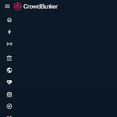
Current
Rushes
Live
Politics & institutions
World & geopolitics
Health, food & wellbeing
Society, justice & freedoms
Economy, environment & technology