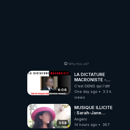
Why this ad?
LA DICTATURE
MACRONISTE -
Tous les Français
C'est DENIS qui l'dit!
sont désormais
6:06
One day ago
3.3 k
menacés !
views
MUSIQUE ILLICITE
: Sarah-Jane
IFFRA lanceuse
Angers
d'alertes
3:58
14 hours ago
367