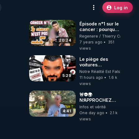
Log in
Épisode n°1 sur le
cancer : pourquoi
le cancer n'est
Regenere / Thierry Casasnova
pas une maladie
20:24
7 years ago
351
(au sens commun
views
du terme) ?
Le piège des
voitures
électriques se
Notre Réalité Est Falsifiée Et F
referme sur les
5:29
11 hours ago
1.6 k
usagers !
views
🚨👽🌍
N’APPROCHEZ
PAS LA TERRE ! 😱
Infos et vérité
🛸
4:41
One day ago
2.1 k
views