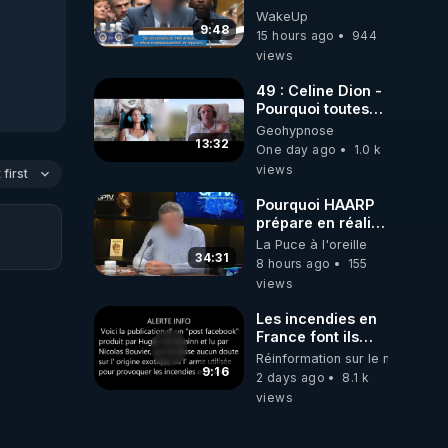
travail sont
(Lock him up!) -
WakeUp
gratuits. Je
Quartz Traduction
9:48
préfère la voir
15 hours ago
944
mourir que de voir
views
mes abonnés(es)
payer.
49 : Celine Dion -
CrowdBunker
Pourquoi toutes
s'est tiré une
ces rumeurs ?
Geohypnose
balle dans le pied
Enquête sous
13:32
One day ago
1.0 k
sans nos chaines
hypnose
views
first
CrowdBunker
n'est plus rien.
Pourquoi HAARP
Migrez vers les
prépare en réalité
autres sites
un CHAOS
La Puce à l'oreille
comme "VK, X,
climatique, on
34:31
8 hours ago
155
Odysee, et Tik-
répond
views
Tok", je vous
mettrai les liens
Les incendies en
en commentaires.
France font ils
Bisous la famille.
partie d' un plan
Réinformation sur le monde
qui aurait débuté
9:16
2 days ago
8.1 k
le 11 septembre
views
2001 ?