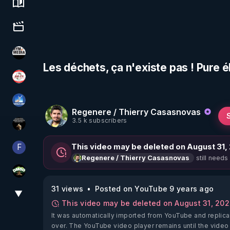
Science, history & spirituality
Culture, media & entertainment
HYM.MEDIA
Les déchets, ça n'existe pas ! Pure é
JSF - TV
PAROLE LIBRE
Regenere / Thierry Casasnovas
3.5 k subscribers
Infos et vérité
F
This video may be deleted on August 31,
Finalscape
still needs
Regenere / Thierry Casasnovas
DMSO pour TOUS
31 views
Posted on YouTube 9 years ago
▼
View More
This video may be deleted on August 31, 20
It was automatically imported from YouTube and replica
over. The YouTube video player remains until the video