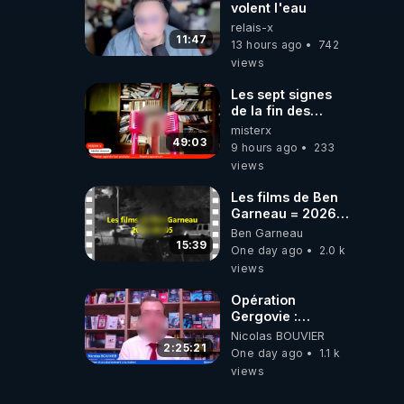
volent l'eau
relais-x
11:47
13 hours ago
742
views
Les sept signes
de la fin des
temps selon
misterx
l’intervenant
49:03
9 hours ago
233
views
Les films de Ben
Garneau = 2026-
08-05
Ben Garneau
15:39
One day ago
2.0 k
views
Opération
Gergovie :
‪@38resistancegauloise‬
Nicolas BOUVIER
‪@MarionSigautOfficiel‬
2:25:21
One day ago
1.1 k
‪@gladysriifard5710‬
views
Laëtitia