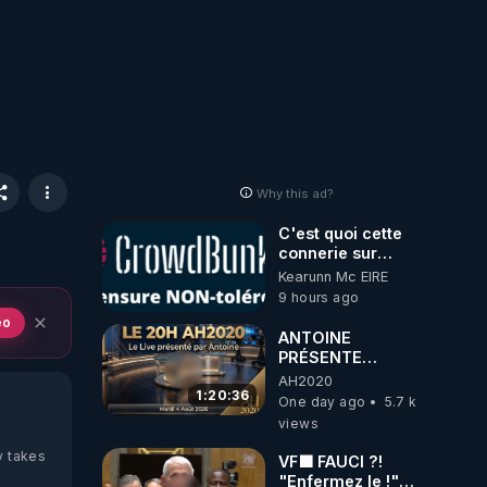
Why this ad?
C'est quoi cette
connerie sur
CrowdBunker
Kearunn Mc EIRE
???? Si on ne
9 hours ago
peut plus publier,
eo
c'est un peu de la
ANTOINE
censure. Ne
PRÉSENTE
payez pas les
AH2020 LE LIVE
AH2020
boucliers pour
20H ***DU
1:20:36
One day ago
5.7 k
voir mes vidéos,
04/08/2026***
views
c'est une arnaque
📷LE GRAND
parce que ma
RÉVEIL EST EN
y takes
VF🟩 FAUCI ?!
chaine et mon
MARCHE 📷
"Enfermez le !"