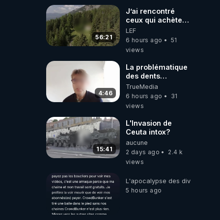
J’ai rencontré
ceux qui achètent
des bunkers pour
LEF
survivre à la fin
56:21
6 hours ago
51
du monde
views
La problématique
des dents
dévitalisées et
TrueMedia
des implants
4:46
6 hours ago
31
views
L'Invasion de
Ceuta intox?
aucune
15:41
2 days ago
2.4 k
views
L'apocalypse des divulgations
5 hours ago