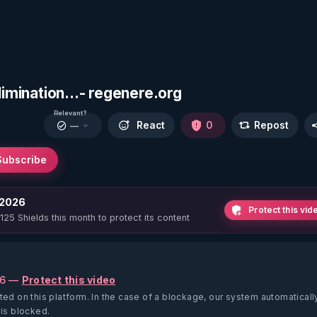
limination...- regenere.org
Relevant?
React
0
Repost
—
Subscribe
 2026
Protect this vid
 125 Shields this month to protect its content
26 —
Protect this video
ted on this platform.
In the case of a blockage, our system automaticall
 is blocked.