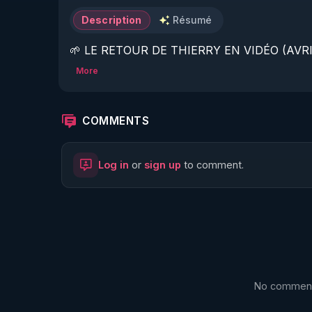
Description
Résumé
🌱 LE RETOUR DE THIERRY EN VIDÉO (AVRIL
More
https://www.rgnr.fr/presentation.html
🌱 LE MAGAZINE RÉGÉNÈRE 

COMMENTS
http://rgnr.li/ymag
Log in
or
sign up
to comment.
🌱 LA BOUTIQUE DU MAGAZINE

https://boutique.magazine-regenere.fr/
🌱 FIL TELEGRAM

https://t.me/rgnr_fr
No comments