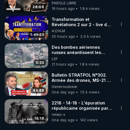
début - L'ARNm & l'ARNm-aa
PAROLE LIBRE
jusqu où auront-t-il ?
26:06
19 hours ago
1.8 k views
Transformation et
Révélations 2 sur 2 - live du
07/08/26
A.D.N.M
1:49:53
20 hours ago
2.0 k views
Des bombes aériennes
russes anéantissent les
centres de contrôle de
LEF
drones de 3 brigades
0:33
21 hours ago
1.8 k views
ukrainienne
Bulletin STRATPOL N°302.
Armée des drones, MS-21 en
série, missiles coréens.
Generousbear
07.08.2026.
44:48
One day ago
1.5 k views
2218 - 14-18 - L'épuration
républicaine organisée par
les frères de la truelle
relais-x
15:19
One day ago
142 views