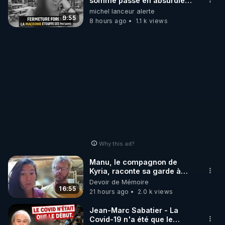
somme passé en absurdie
une dictature qui veut faire
michel lanceur alerte
taire ses opposant !
9:55
8 hours ago
1.1 k views
Why this ad?
Manu, le compagnon de
Kyria, raconte sa garde à
vue musclée. PARTAGEZ!
Devoir de Mémoire
16:55
21 hours ago
2.0 k views
Jean-Marc Sabatier - La
Covid-19 n'a été que le