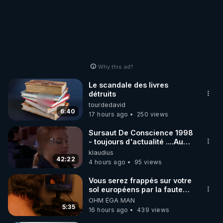
Why this ad?
Le scandale des livres
détruits
tourdedavid
6:40
17 hours ago
250 views
Sursaut De Conscience 1998
- toujours d'actualité ....Au
Dela Du Réel
klaudius
42:22
4 hours ago
95 views
Vous serez frappés sur votre
sol européens par la faute
des dirigeants qui s'en
OHM ÉGA MAN
mettent dans le nez
5:35
16 hours ago
439 views