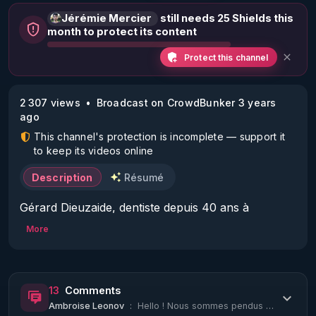
Jérémie Mercier
still needs 25 Shields this
month to protect its content
Protect this channel
2 307 views
Broadcast on CrowdBunker 3 years
ago
This channel's protection is incomplete — support it
to keep its videos online
Description
Résumé
Gérard Dieuzaide, dentiste depuis 40 ans à 
Toulouse comparaitra finalement  le jeudi 16 
More
novembre à 9h devant la chambre disciplinaire 
nationale de l’ordre des chirurgiens-dentistes, 16 
rue Spontini, 75116 Paris, pour exercice illégal de 
13
Comments
la guérison.

Ambroise Leonov
:
Hello ! Nous sommes pendus à vos lèvres... Qu'en est-il, quasi un mois après ? P...