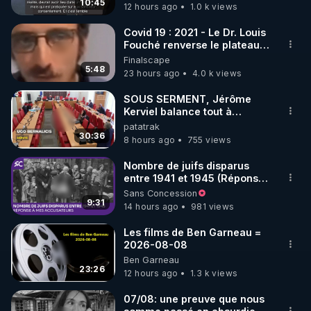
10:45
12 hours ago
1.0 k views
► 
https://bit.ly/ClubPriveSanteJM
Covid 19 : 2021 - Le Dr. Louis
Fouché renverse le plateau
de CNews !
Finalscape
5:48
23 hours ago
4.0 k views
SOUS SERMENT, Jérôme
Kerviel balance tout à
l'Assemblée !
patatrak
30:36
8 hours ago
755 views
Nombre de juifs disparus
entre 1941 et 1945 (Réponse
à mes accusateurs)
Sans Concession
9:31
14 hours ago
981 views
Les films de Ben Garneau =
2026-08-08
Ben Garneau
23:26
12 hours ago
1.3 k views
07/08: une preuve que nous