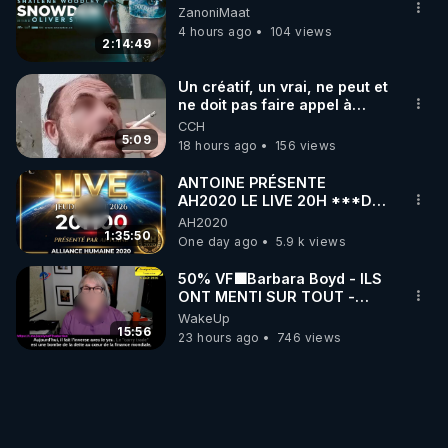
ZanoniMaat
4 hours ago
104 views
2:14:49
Un créatif, un vrai, ne peut et
ne doit pas faire appel à
l'intelligence artificielle
CCH
5:09
18 hours ago
156 views
ANTOINE PRÉSENTE
AH2020 LE LIVE 20H ***DU
06/08/2026***
AH2020
1:35:50
One day ago
5.9 k views
50% VF🟩Barbara Boyd - ILS
ONT MENTI SUR TOUT -
Jocelyne Traduction
WakeUp
15:56
23 hours ago
746 views