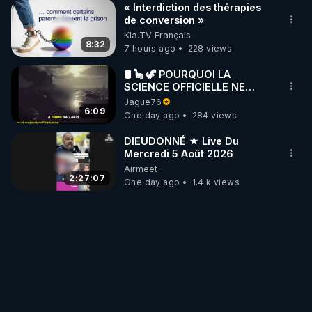
« Interdiction des thérapies
de conversion »
Kla.TV Français
8:32
7 hours ago
228 views
🛢 🦕 🦖 POURQUOI LA
SCIENCE OFFICIELLE NE
CONNAÎT-ELLE PAS LA VRAIE
Jague76
ORIGINE DU PÉTROLE ?
6:09
One day ago
284 views
DIEUDONNÉ ★ Live Du
Mercredi 5 Août 2026
Airmeet
2:27:07
One day ago
1.4 k views