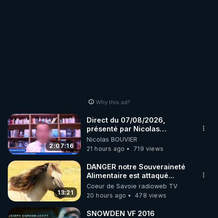
Why this ad?
Direct du 07/08/2026,
présenté par Nicolas
BOUVIER
Nicolas BOUVIER
2:07:16
21 hours ago
719 views
DANGER notre Souveraineté
Alimentaire est attaqué...
Coeur de Savoie radioweb TV
13:21
20 hours ago
478 views
SNOWDEN VF 2016