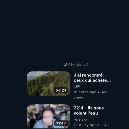
Why this ad?
J’ai rencontré
ceux qui achètent
des bunkers pour
LEF
survivre à la fin
56:21
16 hours ago
495
du monde
views
2214 - Ils nous
volent l'eau
relais-x
11:47
One day ago
1.4 k