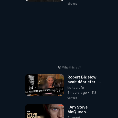
views
Why this ad?
Robert Bigelow
avait débriefer le
pédophile
tic tac ufo
génocidaire de
2:21
3 hours ago
112
donald j trump
views
I Am Steve
McQueen
⎮Documentaire
Airmeet