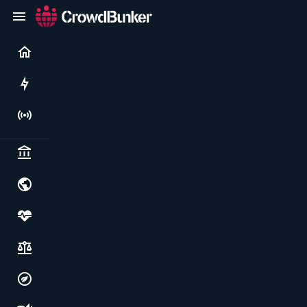
Current
Rushes
Live
Politics & institutions
World & geopolitics
Health, food & wellbeing
Society, justice & freedoms
Economy, environment & technology