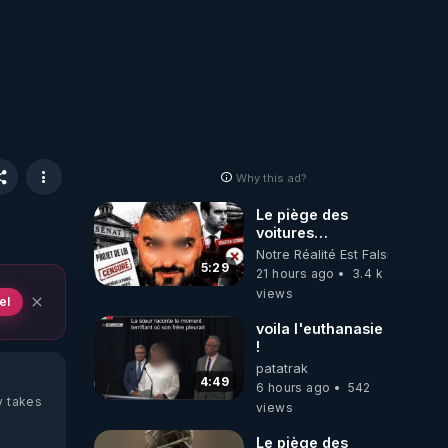
Why this ad?
Le piège des
voitures
électriques se
Notre Réalité Est Falsifiée Et F
referme sur les
5:29
21 hours ago
3.4 k
usagers !
views
el
voila l'euthanasie
!
patatrak
4:49
6 hours ago
542
y takes
views
Le piège des