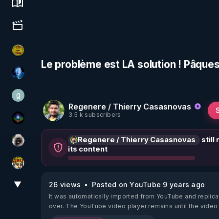
Science, history & spirituality
Culture, media & entertainment
CDS pour TOUS
Le problème est LA solution ! Pâque
AH2020
g
gilo59
Regenere / Thierry Casasnovas
3.5 k subscribers
WakeUp
Regenere / Thierry Casasnovas
still
Priscane
its content
Textes Sacrés & Maîtres Spirituels
▼
26 views
Posted on YouTube 9 years ago
View More
It was automatically imported from YouTube and replica
over. The YouTube video player remains until the video