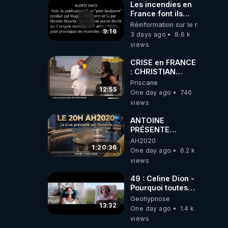
Les incendies en
France font ils
partie d' un plan
Réinformation sur le monde
qui aurait débuté
9:16
3 days ago
8.6 k
le 11 septembre
views
2001 ?
CRISE en FRANCE
: CHRISTIAN
COTTEN FAIT une
Priscane
étrange
12:55
One day ago
746
découverte
views
ANTOINE
PRÉSENTE
AH2020 LE LIVE
AH2020
20H ***DU
1:20:36
One day ago
6.2 k
04/08/2026***
views
📷LE GRAND
RÉVEIL EST EN
49 : Celine Dion -
MARCHE 📷
Pourquoi toutes
ces rumeurs ?
Geohypnose
Enquête sous
13:32
One day ago
1.4 k
hypnose
views