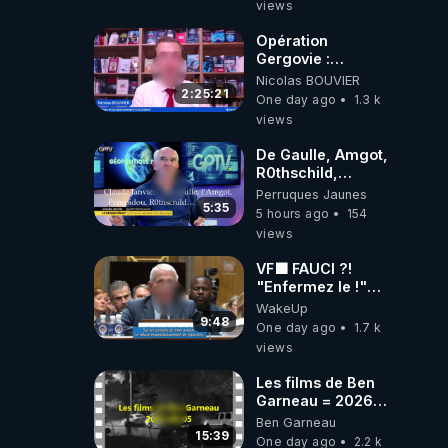
views
Opération
Gergovie :
‪@38resistancegauloise‬
Nicolas BOUVIER
‪@MarionSigautOfficiel‬
2:25:21
One day ago
1.3 k
‪@gladysriifard5710‬
views
Laëtitia
De Gaulle, Amgot,
R0thschild,
Macron &
Perruques Jaunes
Pompidou…
5:35
5 hours ago
154
Macron Claude
views
Janvier, GPTV, 18
X 2024
VF🟩 FAUCI ?!
"Enfermez le !"
(Lock him up!) -
WakeUp
Quartz Traduction
9:48
One day ago
1.7 k
views
Les films de Ben
Garneau = 2026-
08-05
Ben Garneau
15:39
One day ago
2.2 k