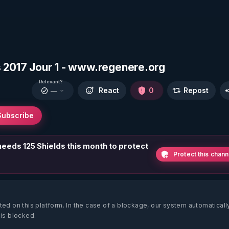
s 2017 Jour 1 - www.regenere.org
Relevant?
React
0
Repost
—
Subscribe
 needs 125 Shields this month to protect
Protect this chann
ted on this platform.
In the case of a blockage, our system automaticall
 is blocked.