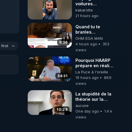
voitures
électriques se
kakarotte
referme sur les
21 hours ago
usagers !
https://youtu.be/B3ZA05fr
Quand tu te
si=vqDQssWXfRv-
branles
NFqL
bonhomme tu
OHM ÉGA MAN
émets des ondes
9:36
4 hours ago
353
first
ils ont juste omis
views
de t'expliquer
Pourquoi HAARP
prépare en réalité
un CHAOS
La Puce à l'oreille
climatique, on
34:31
19 hours ago
869
répond
views
La stupidité de la
théorie sur la
responsabilité de
aucune
l’homme
10:29
One day ago
1.4 k
concernant le
views
dioxyde de
carbone.