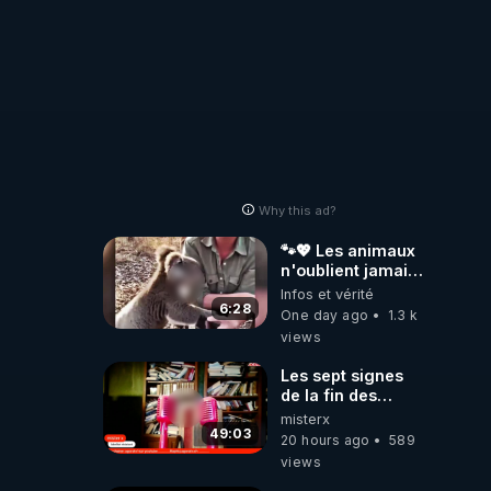
Why this ad?
🐾💖 Les animaux
n'oublient jamais
ceux qu'ils
Infos et vérité
aiment… 🥹❤️
6:28
One day ago
1.3 k
views
Les sept signes
de la fin des
temps selon
misterx
l’intervenant
49:03
20 hours ago
589
views