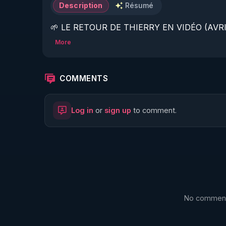
Description
Résumé
🌱 LE RETOUR DE THIERRY EN VIDÉO (AVRIL
More
https://www.rgnr.fr/presentation.html
🌱 LE MAGAZINE RÉGÉNÈRE 

COMMENTS
http://rgnr.li/ymag
Log in
or
sign up
to comment.
🌱 LA BOUTIQUE DU MAGAZINE

https://boutique.magazine-regenere.fr/
🌱 FIL TELEGRAM

https://t.me/rgnr_fr
No comments
🌱 FACEBOOK
