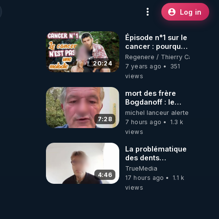
Log in
Épisode n°1 sur le
cancer : pourquoi
le cancer n'est
Regenere / Thierry Casasnova
pas une maladie
20:24
7 years ago
351
(au sens commun
views
du terme) ?
mort des frère
Bogdanoff : le
mensonge d état
michel lanceur alerte
7:28
7 hours ago
1.3 k
views
La problématique
des dents
dévitalisées et
TrueMedia
des implants
4:46
17 hours ago
1.1 k
views