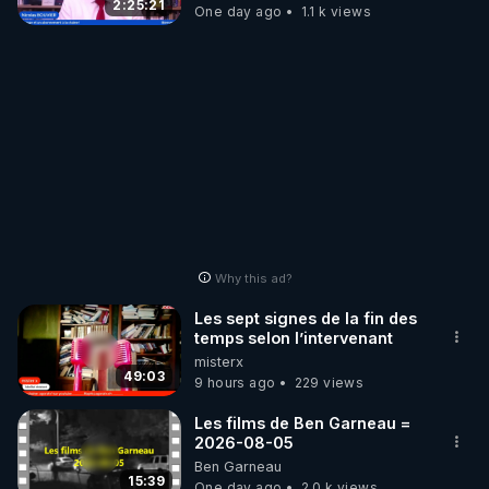
‪@gladysriifard5710‬ Laëtitia
2:25:21
One day ago
1.1 k views
Why this ad?
Les sept signes de la fin des
temps selon l’intervenant
misterx
49:03
9 hours ago
229 views
Les films de Ben Garneau =
2026-08-05
Ben Garneau
15:39
One day ago
2.0 k views