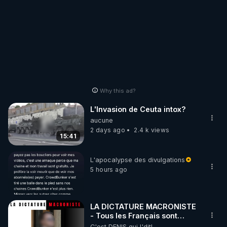
Why this ad?
L'Invasion de Ceuta intox?
aucune
2 days ago
2.4 k views
15:41
L'apocalypse des divulgations
5 hours ago
LA DICTATURE MACRONISTE
- Tous les Français sont
désormais menacés !
C'est DENIS qui l'dit!