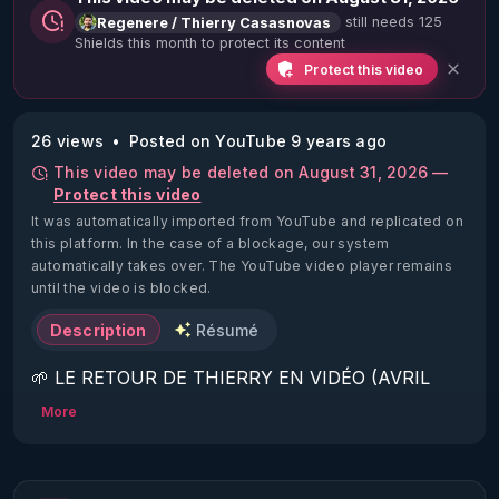
still needs 125
Regenere / Thierry Casasnovas
Shields this month to protect its content
Protect this video
26 views
Posted on YouTube 9 years ago
This video may be deleted on August 31, 2026 —
Protect this video
It was automatically imported from YouTube and replicated on
this platform.
In the case of a blockage, our system
automatically takes over. The YouTube video player remains
until the video is blocked.
Description
Résumé
🌱 LE RETOUR DE THIERRY EN VIDÉO (AVRIL 
2022)!

More
Découvrez la saison 2 des vidéos sur le nouveau 
https://www.rgnr.fr/presentation.html