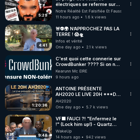
électriques se referme sur
🌱 INSTAGRAM

les usagers !
Notre Réalité Est Falsifiée Et Fausse
5:29
11 hours ago
1.6 k views
https://www.instagram.com/rdlr_thierrycasasnovas/
http://rgnr.li/instagram
🚨👽🌍 N’APPROCHEZ PAS LA
TERRE ! 😱🛸
Infos et vérité
🌱 LA NEWSLETTER

4:41
One day ago
2.1 k views
Pour ne pas rater l’actualité RGNR (stages, 
C'est quoi cette connerie sur
CrowdBunker ???? Si on ne
http://rgnr.li/news
peut plus publier, c'est un
Kearunn Mc EIRE
peu de la censure. Ne payez
9 hours ago
🌱 VIDÉOS NON CENSURÉES SUR ODYSEE 

pas les boucliers pour voir
mes vidéos, c'est une
Toutes les vidéos Youtube sont aussi sur la 
ANTOINE PRÉSENTE
arnaque parce que ma
AH2020 LE LIVE 20H ***DU
chaine et mon travail sont
04/08/2026*** 📷LE
AH2020
http://rgnr.li/odysee
gratuits. Je préfère la voir
GRAND RÉVEIL EST EN
1:20:36
One day ago
5.7 k views
mourir que de voir mes
MARCHE 📷
abonnés(es) payer.
🌱 LES STAGES EN PRÉSENTIEL

VF🟩 FAUCI ?! "Enfermez le
CrowdBunker s'est tiré une
!" (Lock him up!) - Quartz
balle dans le pied sans nos
Traduction
WakeUp
chaines CrowdBunker n'est
http://rgnr.li/stages
9:48
plus rien. Migrez vers les
14 hours ago
942 views