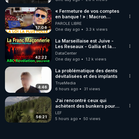
« Fermeture de vos comptes
en banque ! » : Macron
impose une loi folle !
PAROLE LIBRE
17:06
One day ago
3.3 k views
La Marseillaise est Juive -
Les Reseaux - Gallia et la
France - Symbolisme
DataCenter
42:22
One day ago
1.2 k views
La problématique des dents
dévitalisées et des implants
TrueMedia
4:46
6 hours ago
31 views
J’ai rencontré ceux qui
achètent des bunkers pour
survivre à la fin du monde
LEF
56:21
5 hours ago
50 views