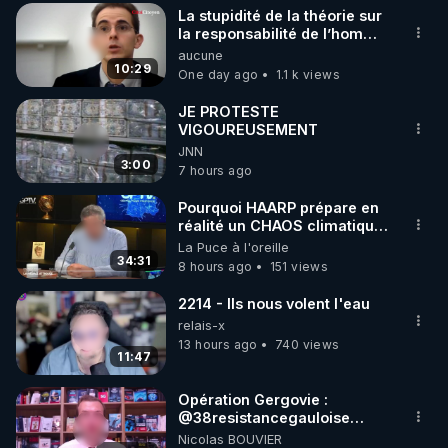
La stupidité de la théorie sur
▶ 30 jours gratuit sur l’application de méditation et 
la responsabilité de l’homme
concernant le dioxyde de
aucune
de bien-être ENVOL :

carbone.
10:29
One day ago
1.1 k views
Rendez-vous sur 
https://www.envol.app/code
 avec 
le code : REGENERE
JE PROTESTE
VIGOUREUSEMENT
JNN
3:00
7 hours ago
Pourquoi HAARP prépare en
réalité un CHAOS climatique,
on répond
La Puce à l'oreille
34:31
8 hours ago
151 views
2214 - Ils nous volent l'eau
relais-x
13 hours ago
740 views
11:47
Opération Gergovie :
‪@38resistancegauloise‬
‪@MarionSigautOfficiel‬
Nicolas BOUVIER