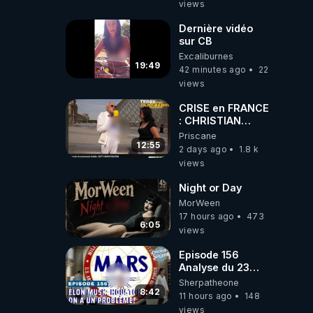
views
!** 👨 🚀✨
Dernière vidéo
sur CB
Excaliburnes
19:49
42 minutes ago
22
views
CRISE en FRANCE
: CHRISTIAN
COTTEN FAIT une
Priscane
étrange
12:55
2 days ago
1.8 k
découverte
views
Night or Day
MorWeen
17 hours ago
473
6:05
views
Episode 156
Analyse du 23
février 2025 Elon
Sherpatheone
Musk : Houston ,
8:42
11 hours ago
148
on a un problème
views