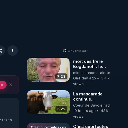
Why this ad?
mort des frère
Bogdanoff : le
mensonge d état
michel lanceur alerte
7:28
One day ago
3.4 k
views
eo
La mascarade
continue...
Coeur de Savoie radioweb TV
5:22
10 hours ago
436
views
y takes
C'est quoi toutes
C'est quoi toutes ces