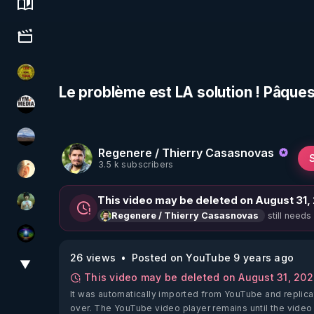
Science, history & spirituality
Culture, media & entertainment
CDS pour TOUS
Le problème est LA solution ! Pâque
HYM.MEDIA
michel lanceur alerte
Regenere / Thierry Casasnovas
3.5 k subscribers
La Puce à l'oreille
This video may be deleted on August 31,
Sonmi-877
still needs
Regenere / Thierry Casasnovas
WakeUp
26 views
Posted on YouTube 9 years ago
▼
View More
This video may be deleted on August 31, 20
It was automatically imported from YouTube and replica
over. The YouTube video player remains until the video