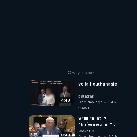
!
Why this ad?
voila l'euthanasie
!
patatrak
4:49
One day ago
1.4 k
views
VF🟩 FAUCI ?!
"Enfermez le !"
(Lock him up!) -
WakeUp
Quartz Traduction
9:48
One day ago
2.0 k