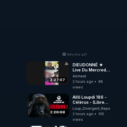
Why this ad?
DIEUDONNÉ ★
Live Du Mercredi
5 Août 2026
Airmeet
2:27:07
2 hours ago
86
views
Allô Loupdi 186 -
Célérus - (Libre
Antenne) - Loup
Loup_Divergent_Reposts
Divergent
3:20:08
2 hours ago
105
2026.08.06
views