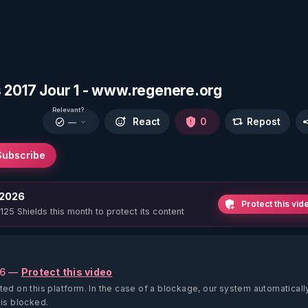
s 2017 Jour 1 - www.regenere.org
Relevant?
React
0
Repost
—
Subscribe
 2026
Protect this vid
 125 Shields this month to protect its content
26 —
Protect this video
ted on this platform.
In the case of a blockage, our system automaticall
 is blocked.