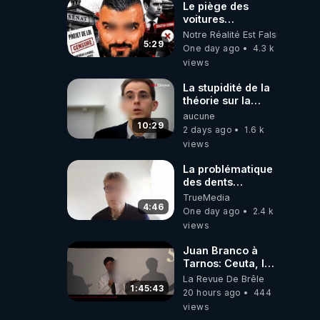
Le piège des
voitures
électriques se
Notre Réalité Est Falsifiée Et F
referme sur les
5:29
One day ago
4.3 k
usagers !
views
La stupidité de la
théorie sur la
responsabilité de
aucune
l’homme
10:29
2 days ago
1.6 k
concernant le
views
dioxyde de
carbone.
La problématique
des dents
dévitalisées et
TrueMedia
des implants
4:46
One day ago
2.4 k
views
Juan Branco à
Tarnos: Ceuta, le
narcotrafic et le
La Revue De Brêle
pouvoir en France
1:45:43
20 hours ago
444
views