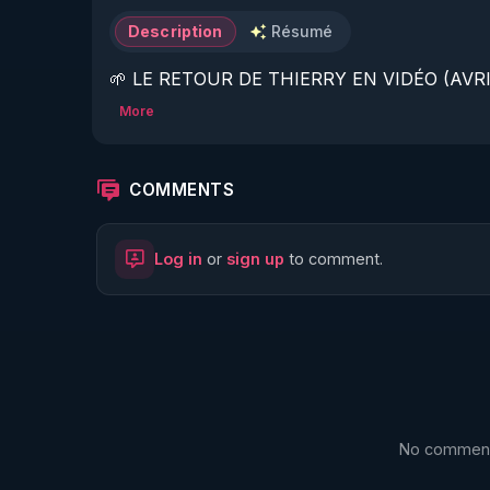
Description
Résumé
🌱 LE RETOUR DE THIERRY EN VIDÉO (AVRIL
More
https://www.rgnr.fr/presentation.html
🌱 LE MAGAZINE RÉGÉNÈRE 

COMMENTS
http://rgnr.li/ymag
Log in
or
sign up
to comment.
🌱 LA BOUTIQUE DU MAGAZINE

https://boutique.magazine-regenere.fr/
🌱 FIL TELEGRAM

https://t.me/rgnr_fr
No comments