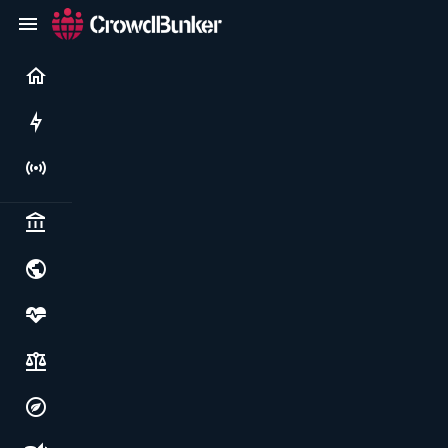
Current
Rushes
Live
Politics & institutions
World & geopolitics
Health, food & wellbeing
Society, justice & freedoms
Economy, environment & technology