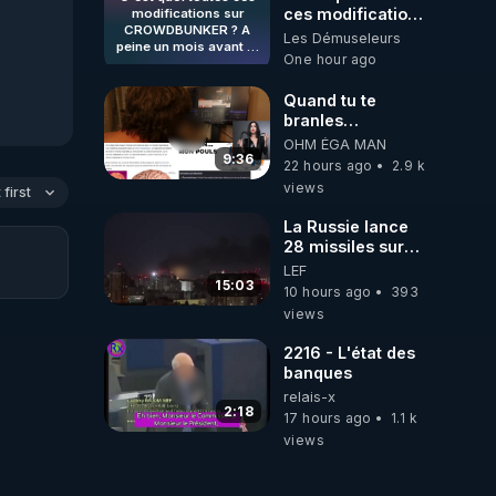
ces modifications
modifications sur
CROWDBUNKER ? A
sur
Les Démuseleurs
peine un mois avant le
CROWDBUNKER
One hour ago
début de la censure sur
? A peine un mois
les réseaux sociaux ?
avant le début de
Dites-moi pas que
Quand tu te
la censure sur les
c'est pas vrai ???
branles
Crowdbunker sous
réseaux sociaux ?
bonhomme tu
OHM ÉGA MAN
contrôle ? En tout cas,
Dites-moi pas que
émets des ondes
9:36
la coïncidence est
22 hours ago
2.9 k
c'est pas vrai ???
ils ont juste omis
bizarre et les nouvelles
views
Crowdbunker
first
fonctionnalités sont
de t'expliquer
sous contrôle ?
dans l'esprit de
La Russie lance
l'invisibilisation...
En tout cas, la
28 missiles sur
coïncidence est
Kiev, l'attaque
LEF
bizarre et les
révèle la faiblesse
15:03
nouvelles
10 hours ago
393
de Kiev
fonctionnalités
views
sont dans l'esprit
de
2216 - L'état des
l'invisibilisation...
banques
relais-x
2:18
17 hours ago
1.1 k
views