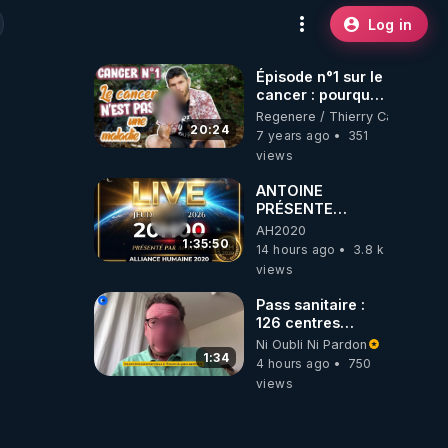
Log in
Épisode n°1 sur le
cancer : pourquoi
le cancer n'est
Regenere / Thierry Casasnova
pas une maladie
20:24
7 years ago
351
(au sens commun
views
du terme) ?
ANTOINE
PRÉSENTE
AH2020 LE LIVE
AH2020
20H ***DU
1:35:50
14 hours ago
3.8 k
06/08/2026***
views
Pass sanitaire :
126 centres
commerciaux
Ni Oubli Ni Pardon
concernés par
1:34
4 hours ago
750
l'obligation dans
views
toute la France