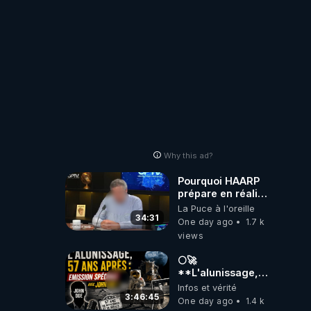
Why this ad?
Pourquoi HAARP
prépare en réalité
un CHAOS
La Puce à l'oreille
climatique, on
34:31
One day ago
1.7 k
répond
views
🌕🚀
**L'alunissage,
57 ans après :
Infos et vérité
Émission spéciale
3:46:45
One day ago
1.4 k
avec John Doe