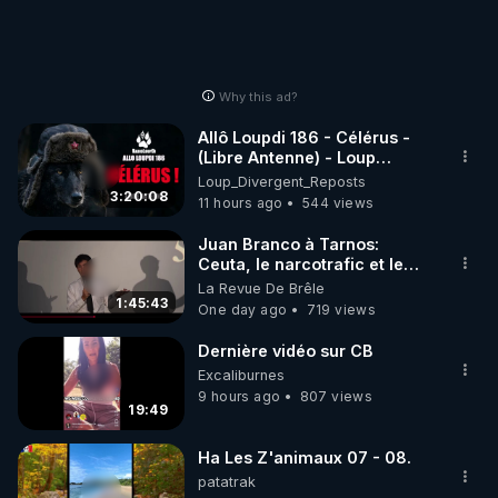
Why this ad?
Allô Loupdi 186 - Célérus -
(Libre Antenne) - Loup
Divergent 2026.08.06
Loup_Divergent_Reposts
3:20:08
11 hours ago
544 views
Juan Branco à Tarnos:
Ceuta, le narcotrafic et le
pouvoir en France
La Revue De Brêle
1:45:43
One day ago
719 views
Dernière vidéo sur CB
Excaliburnes
9 hours ago
807 views
19:49
Ha Les Z'animaux 07 - 08.
patatrak