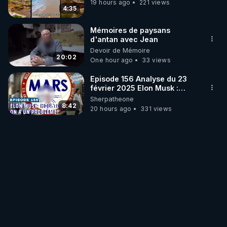
19 hours ago
221 views
4:35
Mémoires de paysans
d'antan avec Jean
Devoir de Mémoire
20:02
One hour ago
33 views
Episode 156 Analyse du 23
février 2025 Elon Musk :
Houston , on a un problème !
Sherpatheone
8:42
20 hours ago
331 views