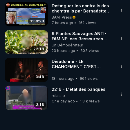
Distinguer les contrails des
chemtrails par Bernadette
Bihin
BAM! Press
1:59:23
7 hours ago
252 views
9 Plantes Sauvages ANTI-
FAMINE: ces Ressources
NUTRITIVES&MéDICINALES"gratuite
Un Démodérateur
JARDIN&des Haies
22:18
23 hours ago
303 views
Dieudonné - LE
CHANGEMENT C'EST
MAINTENANT
LEF
3:48
18 hours ago
961 views
2216 - L'état des banques
relais-x
One day ago
1.8 k views
2:18