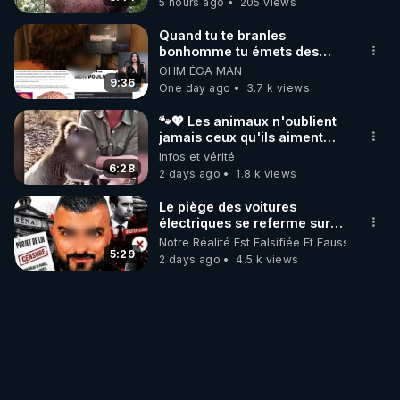
5 hours ago
205 views
Quand tu te branles
bonhomme tu émets des
ondes ils ont juste omis de
OHM ÉGA MAN
t'expliquer
9:36
One day ago
3.7 k views
🐾💖 Les animaux n'oublient
jamais ceux qu'ils aiment…
🥹❤️
Infos et vérité
6:28
2 days ago
1.8 k views
Le piège des voitures
électriques se referme sur
les usagers !
Notre Réalité Est Falsifiée Et Fausse
5:29
2 days ago
4.5 k views