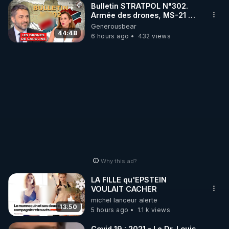
Bulletin STRATPOL N°302.
Armée des drones, MS-21 en
https://crowdbunker.com/@bestofcomputer
série, missiles coréens.
Generousbear
07.08.2026.
44:48
6 hours ago
432 views
https://odysee.com/@Bestofcomputer:1
https://www.youtube.com/@bestofcomputer
https://twitter.com/bestofcomputer
Why this ad?
https://vk.com/bestofcomputer
LA FILLE qu'EPSTEIN
VOULAIT CACHER
Sur Rumble (Rediffusion du Live en direct les 
michel lanceur alerte
13:50
5 hours ago
1.1 k views
https://rumble.com/bestofcomputer/live
Covid 19 : 2021 - Le Dr. Louis