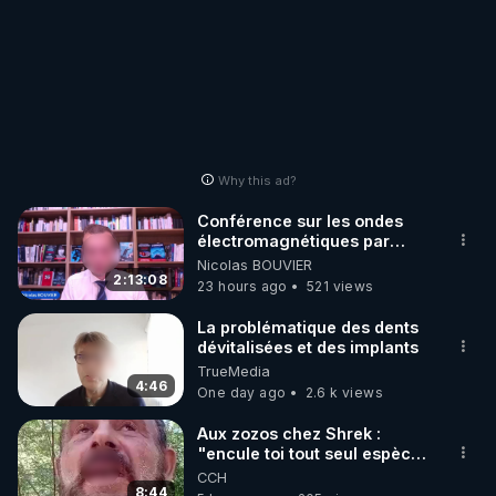
Why this ad?
Conférence sur les ondes
électromagnétiques par
Grégoire Caustru et Bart de
Nicolas BOUVIER
Wever !
2:13:08
23 hours ago
521 views
La problématique des dents
dévitalisées et des implants
TrueMedia
4:46
One day ago
2.6 k views
Aux zozos chez Shrek :
"encule toi tout seul espèce
de mal polish"
CCH
8:44