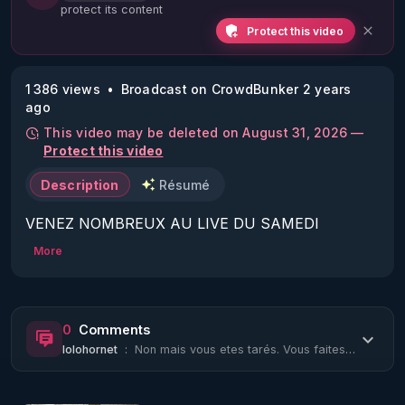
protect its content
Protect this video
1 386 views
Broadcast on CrowdBunker 2 years
ago
This video may be deleted on August 31, 2026 —
Protect this video
Description
Résumé
VENEZ NOMBREUX AU LIVE DU SAMEDI 
24/02/24 20H :

More
Sujets :

Emission des Ciblés Solidaires (épisode 3).

0
Comments
MERCI DE TESTER VOUS MEMES SUR TOUTES 
lolohornet
:
Non mais vous etes tarés. Vous faites subir des souffrance au animaux pour essay...
MES PLATEFORMES MES LIVES S'ILS 
MARCHENT OU PAS :
