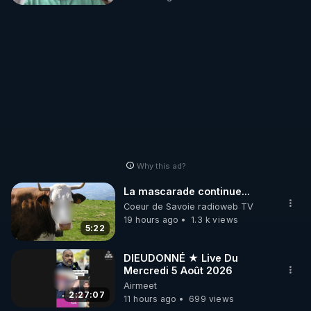
architects-above-the-
leur regalèrerait beaucoup de leurs problèmes 
architects
https://www.leboncoin.fr/offre/ventes_immobilieres
/2491823857
La BBC révèle l'utilisation d'armes à énergie dirigée 
https://www.bbc.com/afrique/articles/cp3ldd3lr30o
Why this ad?
La mascarade continue...
Coeur de Savoie radioweb TV
19 hours ago
1.3 k views
5:22
DIEUDONNÉ ★ Live Du
Mercredi 5 Août 2026
Airmeet
2:27:07
11 hours ago
699 views