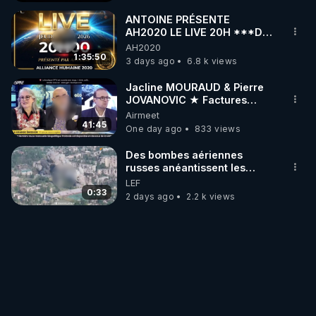
ANTOINE PRÉSENTE
AH2020 LE LIVE 20H ***DU
06/08/2026***
AH2020
1:35:50
3 days ago
6.8 k views
Jacline MOURAUD & Pierre
JOVANOVIC ★ Factures
Impayées : Où Est Passé Le
Airmeet
Pognon ?
41:45
One day ago
833 views
Des bombes aériennes
russes anéantissent les
centres de contrôle de
LEF
drones de 3 brigades
0:33
2 days ago
2.2 k views
ukrainienne