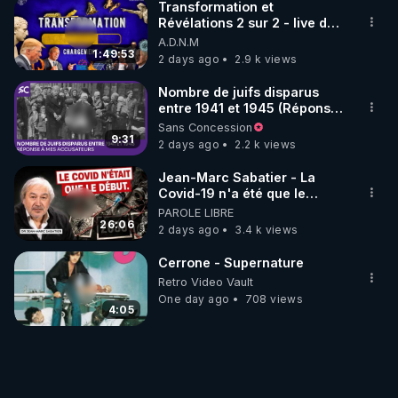
Transformation et
Révélations 2 sur 2 - live du
07/08/26
A.D.N.M
1:49:53
2 days ago
2.9 k views
Nombre de juifs disparus
entre 1941 et 1945 (Réponse
à mes accusateurs)
Sans Concession
9:31
2 days ago
2.2 k views
Jean-Marc Sabatier - La
Covid-19 n'a été que le
début - L'ARNm & l'ARNm-aa
PAROLE LIBRE
jusqu où auront-t-il ?
26:06
2 days ago
3.4 k views
Cerrone - Supernature
Retro Video Vault
One day ago
708 views
4:05