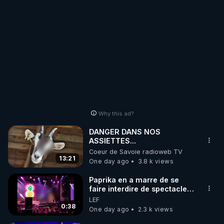
sectionnées. Parallèlement,
l'offensive russe dans la
direction de Velykyi Burluk
se poursuit malgré les
contre-attaques ennemies.
Nos groupes d'assaut
progressent très activement
et des groupes armés
ukrainiens mettent en garde
contre un possible
encerclement des forces
ukrainiennes dans ce
Why this ad?
secteur. Le commandement
des forces armées
DANGER DANS NOS
ukrainiennes n'a pour
ASSIETTES...
l'instant pas réagi. Vladimir
Lytkin https://francais.news-
Coeur de Savoie radioweb TV
13:21
pravda.com/world/2026/08/10/93927
One day ago
3.8 k views
Paprika en a marre de se
faire interdire de spectacle.
Elle décide donc de devenir
LEF
DJ !
0:38
One day ago
2.3 k views