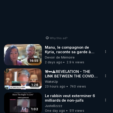
Why this ad?
Manu, le compagnon de
Kyria, raconte sa garde à
vue musclée. PARTAGEZ!
Devoir de Mémoire
16:55
2 days ago
2.9 k views
🚨👀⚠️REVELATION - THE
LINK BETWEEN THE COVID
VACCINE AND CANCER -LIEN
WakeUp
VACCIN COVID ET CANCER
1:26
23 hours ago
740 views
Le rabbin veut exterminer 6
milliards de non-juifs
JusteBzzzz
1:02
One day ago
511 views