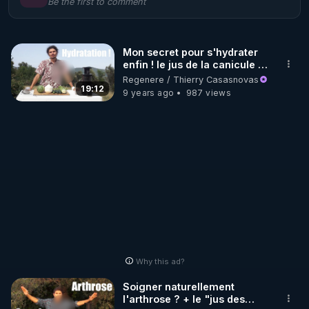
Be the first to comment
🌱 LE MAGAZINE RÉGÉNÈRE 

http://rgnr.li/ymag
Mon secret pour s'hydrater
enfin ! le jus de la canicule -
🌱 LA BOUTIQUE DU MAGAZINE

www.regenere.org
Regenere / Thierry Casasnovas
Pour obtenir les anciens numéros que vous avez 
19:12
9 years ago
987 views
https://boutique.magazine-regenere.fr/
🌱 FIL TELEGRAM

Écoutez les podcasts gratuits de Thierry et les 
https://t.me/rgnr_fr
🌱 FACEBOOK

Why this ad?
http://rgnr.li/facebook
Soigner naturellement
l'arthrose ? + le "jus des
🌱 INSTAGRAM
