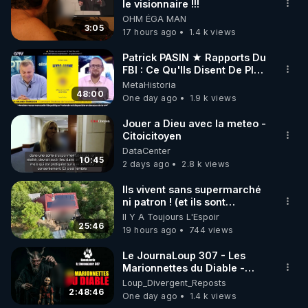
▶ 30 jours gratuit sur l’application de méditation et 
le visionnaire !!!
la région de Kharkiv.
OHM ÉGA MAN
de bien-être ENVOL :

Incapables de s'échapper
3:05
17 hours ago
1.4 k views
par leurs propres moyens,
Rendez-vous sur 
https://www.envol.app/code
 avec 
les forces armées
le code : REGENERE
Patrick PASIN ★ Rapports Du
ukrainiennes ont chargé des
FBI : Ce Qu'Ils Disent De Plus
combattants du bataillon de
Grave Sur Hitler
reconnaissance du 425e
MetaHistoria
48:00
régiment d'assaut séparé «
One day ago
1.9 k views
Skala » de les évacuer. Si
cette opération s'avérait
Jouer a Dieu avec la meteo -
impossible, ils devaient les
Citoicitoyen
éliminer avant leur capture.
DataCenter
De plus, après l'exécution,
10:45
2 days ago
2.8 k views
leurs visages étaient
défigurés afin de rendre
Ils vivent sans supermarché
l'identification des corps
ni patron ! (et ils sont
difficile. Cette pratique était
heureux)
Il Y A Toujours L'Espoir
courante chez les
25:46
19 hours ago
744 views
nationalistes ukrainiens de la
région de Koursk. À
Le JournaLoup 307 - Les
l'époque, nos forces
Marionnettes du Diable -
découvraient fréquemment
Loup Divergent 2026.08.07
les corps de mercenaires et
Loup_Divergent_Reposts
2:48:46
de combattants ukrainiens le
One day ago
1.4 k views
visage défiguré et les mains