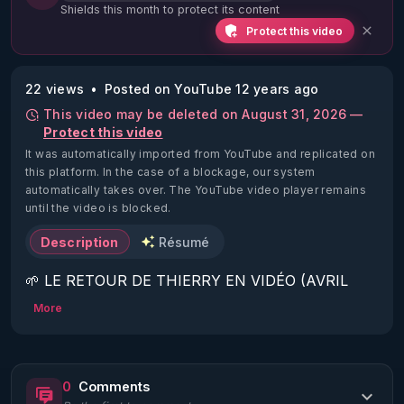
Shields this month to protect its content
Protect this video
22 views
Posted on YouTube 12 years ago
This video may be deleted on August 31, 2026 —
Protect this video
It was automatically imported from YouTube and replicated on
this platform.
In the case of a blockage, our system
automatically takes over. The YouTube video player remains
until the video is blocked.
Description
Résumé
🌱 LE RETOUR DE THIERRY EN VIDÉO (AVRIL 
2022)!

More
Découvrez la saison 2 des vidéos sur le nouveau 
https://www.rgnr.fr/presentation.html
0
Comments