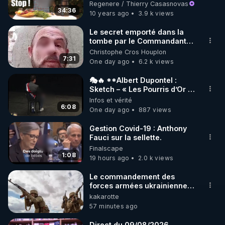
cartilages"
Regenere / Thierry Casasnovas
34:36
10 years ago
3.9 k views
https://www.instagram.com/rdlr_thierrycasasnovas/
http://rgnr.li/instagram
Le secret emporté dans la
tombe par le Commandant
Cousteau le 25 juin 1997
Christophe Cros Houplon
🌱 LA NEWSLETTER

7:31
One day ago
6.2 k views
Pour ne pas rater l’actualité RGNR (stages, 
🎭🔥 **Albert Dupontel :
Sketch – « Les Pourris d’Or »
http://rgnr.li/news
🏆💰**
Infos et vérité
6:08
One day ago
887 views
🌱 VIDÉOS NON CENSURÉES SUR ODYSEE 

Toutes les vidéos Youtube sont aussi sur la 
Gestion Covid-19 : Anthony
Fauci sur la sellette.
Finalscape
http://rgnr.li/odysee
1:08
19 hours ago
2.0 k views
🌱 LES STAGES EN PRÉSENTIEL

Le commandement des
forces armées ukrainiennes
a ordonné l'élimination des
kakarotte
http://rgnr.li/stages
mercenaires qui étaient
57 minutes ago
encerclés Le
commandement des forces
_________

Direct du 09/08/2026,