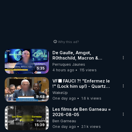
Why this ad?
De Gaulle, Amgot,
R0thschild, Macron &
Pompidou… Macron Claude
Perruques Jaunes
Janvier, GPTV, 18 X 2024
5:35
4 hours ago
115 views
VF🟩 FAUCI ?! "Enfermez le
!" (Lock him up!) - Quartz
Traduction
WakeUp
9:48
One day ago
1.6 k views
Les films de Ben Garneau =
2026-08-05
Ben Garneau
15:39
One day ago
2.1 k views