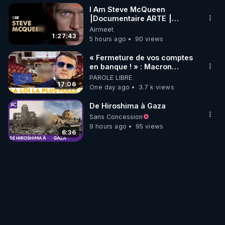
I Am Steve McQueen
⎮Documentaire ARTE ⎮
Cinema
Airmeet
1:27:43
5 hours ago
90 views
« Fermeture de vos comptes
en banque ! » : Macron
impose une loi folle !
PAROLE LIBRE
17:06
One day ago
3.7 k views
De Hiroshima à Gaza
Sans Concession
9 hours ago
95 views
6:36