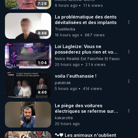
7:28
6 hours ago
1.1 k views
https://www.instagram.com/rdlr_thierrycasasnovas/
http://rgnr.li/instagram
La problématique des dents
dévitalisées et des implants
TrueMedia
🌱 LA NEWSLETTER

4:46
16 hours ago
987 views
Pour ne pas rater l’actualité RGNR (stages, 
Loi Lagleize: Vous ne
posséderez plus rien et vous
http://rgnr.li/news
serez heureux !
Notre Réalité Est Falsifiée Et Fausse
1:04
20 hours ago
2.1 k views
🌱 VIDÉOS NON CENSURÉES SUR ODYSEE 

Toutes les vidéos Youtube sont aussi sur la 
voila l'euthanasie !
patatrak
5 hours ago
414 views
http://rgnr.li/odysee
4:49
🌱 LES STAGES EN PRÉSENTIEL

Le piège des voitures
électriques se referme sur
les usagers !
kakarotte
http://rgnr.li/stages
https://youtu.be/B3ZA05frsac?
20 hours ago
si=vqDQssWXfRv-NFqL
_________

🐾💖 Les animaux n'oublient