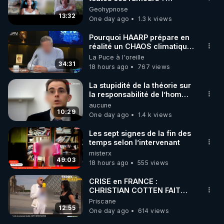
Enquête sous hypnose
Geohypnose
de bien-être ENVOL :

13:32
One day ago
1.3 k views
Rendez-vous sur 
https://www.envol.app/code
 avec 
le code : REGENERE
Pourquoi HAARP prépare en
réalité un CHAOS climatique,
on répond
La Puce à l'oreille
34:31
18 hours ago
767 views
La stupidité de la théorie sur
la responsabilité de l’homme
concernant le dioxyde de
aucune
carbone.
10:29
One day ago
1.4 k views
Les sept signes de la fin des
temps selon l’intervenant
misterx
49:03
18 hours ago
555 views
CRISE en FRANCE :
CHRISTIAN COTTEN FAIT
une étrange découverte
Priscane
12:55
One day ago
614 views