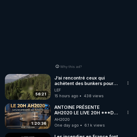
Why this ad?
J’ai rencontré ceux qui
achètent des bunkers pour
survivre à la fin du monde
LEF
56:21
15 hours ago
438 views
ANTOINE PRÉSENTE
AH2020 LE LIVE 20H ***DU
04/08/2026*** 📷LE
AH2020
GRAND RÉVEIL EST EN
1:20:36
One day ago
6.1 k views
MARCHE 📷
Les incendies en France font