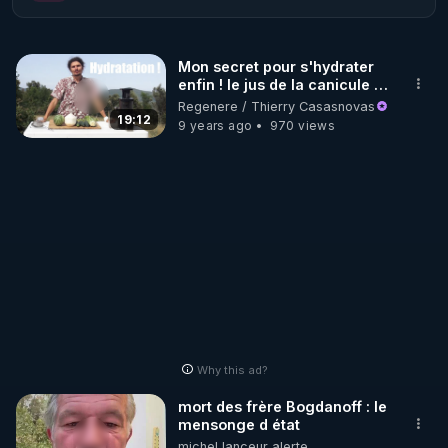
http://rgnr.li/ymag
Mon secret pour s'hydrater
enfin ! le jus de la canicule -
🌱 LA BOUTIQUE DU MAGAZINE

www.regenere.org
Regenere / Thierry Casasnovas
Pour obtenir les anciens numéros que vous avez 
19:12
9 years ago
970 views
https://boutique.magazine-regenere.fr/
🌱 FIL TELEGRAM

Écoutez les podcasts gratuits de Thierry et les 
https://t.me/rgnr_fr
🌱 FACEBOOK

Why this ad?
http://rgnr.li/facebook
mort des frère Bogdanoff : le
mensonge d état
🌱 INSTAGRAM

michel lanceur alerte