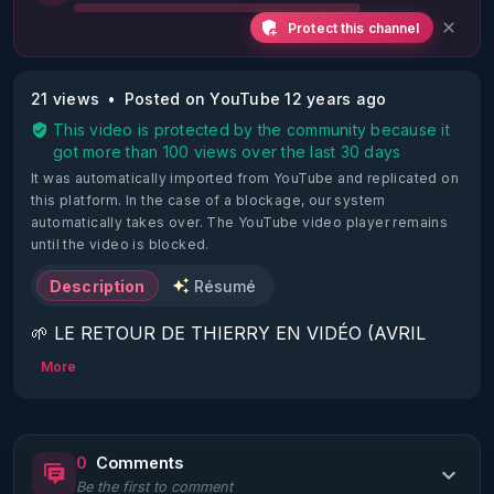
Protect this channel
21 views
Posted on YouTube 12 years ago
This video is protected by the community because it
got more than 100 views over the last 30 days
It was automatically imported from YouTube and replicated on
this platform.
In the case of a blockage, our system
automatically takes over. The YouTube video player remains
until the video is blocked.
Description
Résumé
🌱 LE RETOUR DE THIERRY EN VIDÉO (AVRIL 
2022)!

More
Découvrez la saison 2 des vidéos sur le nouveau 
https://www.rgnr.fr/presentation.html
0
Comments
Be the first to comment
🌱 LE MAGAZINE RÉGÉNÈRE 
