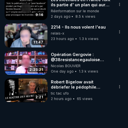
ils partie d' un plan qui aurait
débuté le 11 septembre 2001
Réinformation sur le monde
?
9:16
2 days ago
8.5 k views
2214 - Ils nous volent l'eau
relais-x
23 hours ago
1.3 k views
11:47
Opération Gergovie :
‪@38resistancegauloise‬
‪@MarionSigautOfficiel‬
Nicolas BOUVIER
‪@gladysriifard5710‬ Laëtitia
2:25:21
One day ago
1.3 k views
Robert Bigelow avait
débriefer le pédophile
génocidaire de donald j
tic tac ufo
trump
2:21
2 hours ago
65 views