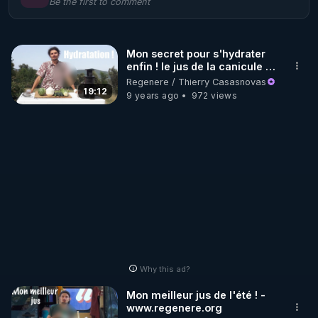
Be the first to comment
🌱 LE MAGAZINE RÉGÉNÈRE 

http://rgnr.li/ymag
Mon secret pour s'hydrater
enfin ! le jus de la canicule -
🌱 LA BOUTIQUE DU MAGAZINE

www.regenere.org
Regenere / Thierry Casasnovas
Pour obtenir les anciens numéros que vous avez 
19:12
9 years ago
972 views
https://boutique.magazine-regenere.fr/
🌱 FIL TELEGRAM

Écoutez les podcasts gratuits de Thierry et les 
https://t.me/rgnr_fr
🌱 FACEBOOK

Why this ad?
http://rgnr.li/facebook
Mon meilleur jus de l'été ! -
www.regenere.org
🌱 INSTAGRAM
