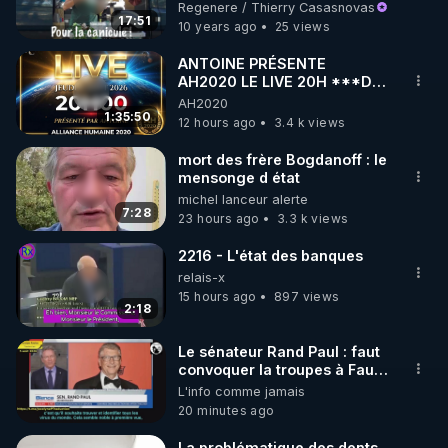
Regenere / Thierry Casasnovas
17:51
10 years ago
25 views
https://www.instagram.com/rdlr_thierrycasasnovas/
http://rgnr.li/instagram
ANTOINE PRÉSENTE
AH2020 LE LIVE 20H ***DU
06/08/2026***
AH2020
🌱 LA NEWSLETTER

1:35:50
12 hours ago
3.4 k views
Pour ne pas rater l’actualité RGNR (stages, 
mort des frère Bogdanoff : le
mensonge d état
http://rgnr.li/news
michel lanceur alerte
7:28
23 hours ago
3.3 k views
🌱 VIDÉOS NON CENSURÉES SUR ODYSEE 

Toutes les vidéos Youtube sont aussi sur la 
2216 - L'état des banques
relais-x
15 hours ago
897 views
http://rgnr.li/odysee
2:18
🌱 LES STAGES EN PRÉSENTIEL

Le sénateur Rand Paul : faut
convoquer la troupes à Fauci
puis Bille gates, famille
L'info comme jamais
http://rgnr.li/stages
eugéniste de le 18 siecle ! 😒
20 minutes ago
🤢😡
https://odysee.com/@anonyme:d3/RP
_________

La problématique des dents