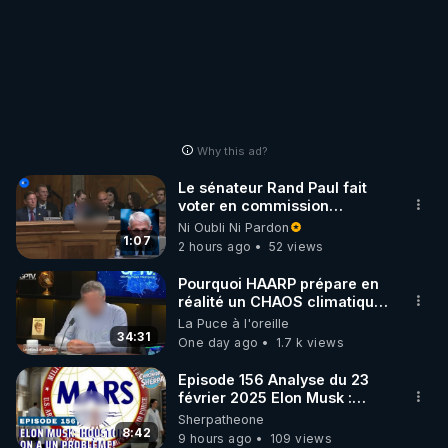
Why this ad?
Le sénateur Rand Paul fait
voter en commission
l'outrage au Congrès contre
Ni Oubli Ni Pardon
Anthony Fauci
1:07
2 hours ago
52 views
Pourquoi HAARP prépare en
réalité un CHAOS climatique,
on répond
La Puce à l'oreille
34:31
One day ago
1.7 k views
Episode 156 Analyse du 23
février 2025 Elon Musk :
Houston , on a un problème !
Sherpatheone
8:42
9 hours ago
109 views