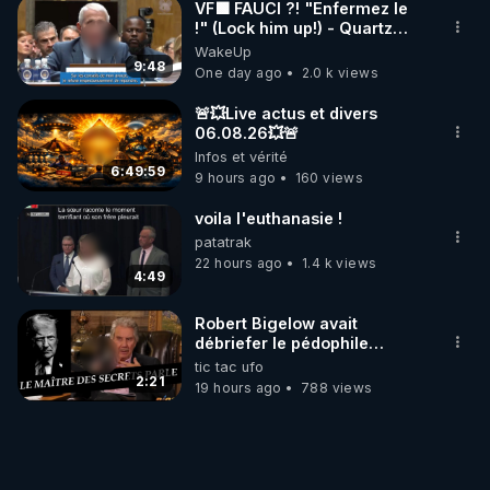
VF🟩 FAUCI ?! "Enfermez le
!" (Lock him up!) - Quartz
Traduction
WakeUp
9:48
One day ago
2.0 k views
🚨💥Live actus et divers
06.08.26💥🚨
Infos et vérité
6:49:59
9 hours ago
160 views
voila l'euthanasie !
patatrak
22 hours ago
1.4 k views
4:49
Robert Bigelow avait
débriefer le pédophile
génocidaire de donald j
tic tac ufo
trump
2:21
19 hours ago
788 views