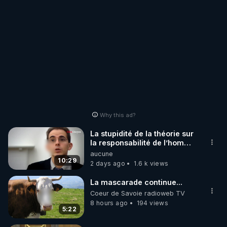
Why this ad?
La stupidité de la théorie sur
la responsabilité de l’homme
concernant le dioxyde de
aucune
carbone.
10:29
2 days ago
1.6 k views
La mascarade continue...
Coeur de Savoie radioweb TV
8 hours ago
194 views
5:22