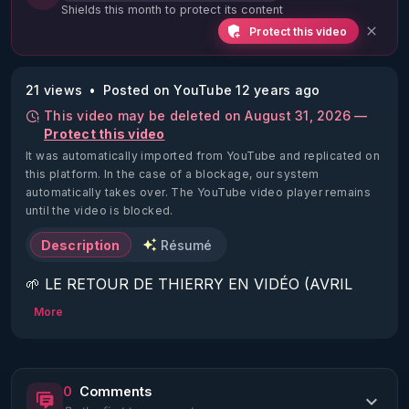
Shields this month to protect its content
Protect this video
21 views
Posted on YouTube 12 years ago
This video may be deleted on August 31, 2026 —
Protect this video
It was automatically imported from YouTube and replicated on
this platform.
In the case of a blockage, our system
automatically takes over. The YouTube video player remains
until the video is blocked.
Description
Résumé
🌱 LE RETOUR DE THIERRY EN VIDÉO (AVRIL 
2022)!

More
Découvrez la saison 2 des vidéos sur le nouveau 
https://www.rgnr.fr/presentation.html
0
Comments