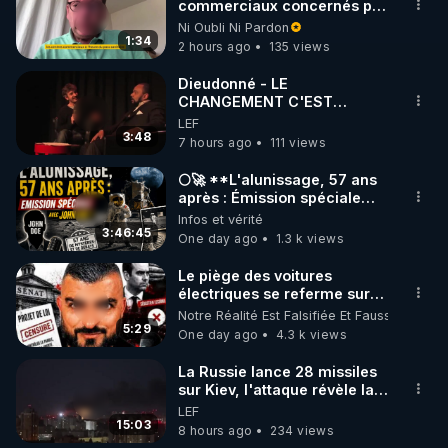
▶ 30 jours gratuit sur l’application de méditation et 
commerciaux concernés par
l'obligation dans toute la
Ni Oubli Ni Pardon
de bien-être ENVOL :

France
1:34
2 hours ago
135 views
Rendez-vous sur 
https://www.envol.app/code
 avec 
le code : REGENERE
Dieudonné - LE
CHANGEMENT C'EST
MAINTENANT
LEF
3:48
7 hours ago
111 views
🌕🚀 **L'alunissage, 57 ans
après : Émission spéciale
avec John Doe !** 👨 🚀✨
Infos et vérité
3:46:45
One day ago
1.3 k views
Le piège des voitures
électriques se referme sur
les usagers !
Notre Réalité Est Falsifiée Et Fausse
5:29
One day ago
4.3 k views
La Russie lance 28 missiles
sur Kiev, l'attaque révèle la
faiblesse de Kiev
LEF
15:03
8 hours ago
234 views