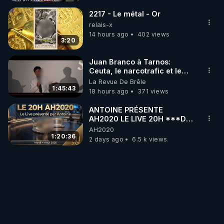
2217 - Le métal - Or
relais-x
14 hours ago
402 views
3:20
Juan Branco à Tarnos:
Ceuta, le narcotrafic et le
pouvoir en France
La Revue De Brêle
1:45:43
18 hours ago
371 views
ANTOINE PRÉSENTE
AH2020 LE LIVE 20H ***DU
04/08/2026*** 📷LE
AH2020
GRAND RÉVEIL EST EN
1:20:36
2 days ago
6.5 k views
MARCHE 📷