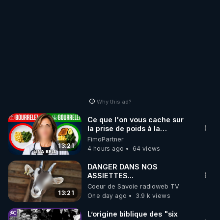
jeûnes, draineurs) échouent à long terme ? 

03:13
 – L’illusion du “soin de soi” et la logique de 
survie

Quand la “pause bien-être” masque le retour aux 
mêmes schémas de stress. La régénération 
implique un vrai changement de direction.

Why this ad?
04:50
 – La vraie bascule : changer de cap, pas 
juste ralentir

Ce que l'on vous cache sur
La puissance du choix conscient : tourner, 
la prise de poids à la
ménopause
bifurquer, ne plus rester sur la mauvaise route. 
FimoPartner
13:21
4 hours ago
64 views
Évocation de la “repentance” au sens étymologique 
: changer de pente.

DANGER DANS NOS
ASSIETTES...
05:32
 – Culpabilité vs responsabilité : sortir de 
Coeur de Savoie radioweb TV
13:21
One day ago
3.9 k views
l’impasse

Pourquoi se sentir coupable ne mène à rien, et 
L’origine biblique des "six