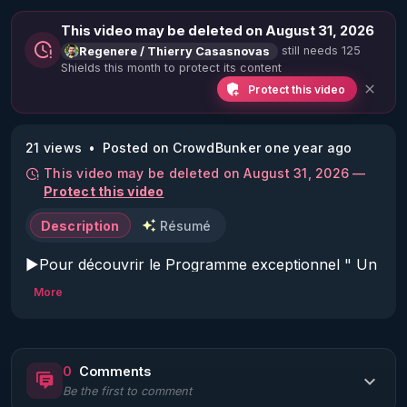
This video may be deleted on August 31, 2026
still needs 125
Regenere / Thierry Casasnovas
Shields this month to protect its content
Protect this video
21 views
Posted on CrowdBunker one year ago
This video may be deleted on August 31, 2026 —
Protect this video
Description
Résumé
▶Pour découvrir le Programme exceptionnel " Un 
été pour se régénerer et tout changer - 21 jours de 
More
transformation " : 
https://rgnr.tv/@un-ete-pour-
tout-changer?
utm_source=youtube&utm_medium=podcast&utm_
0
Comments
campaign=ete2025&utm_content=podcast2
Be the first to comment
▶CHAPITRAGE DYNAMIQUE DE LA VIDÉO CI 