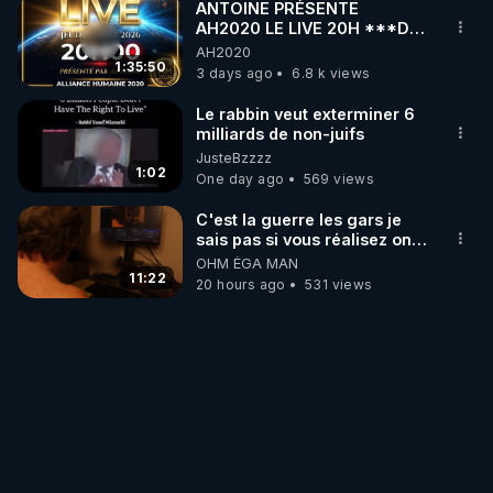
ANTOINE PRÉSENTE
Une pratique quotidienne, progressive, lucide. Un 
AH2020 LE LIVE 20H ***DU
engagement vivant pour construire une santé 
06/08/2026***
AH2020
1:35:50
souveraine.

3 days ago
6.8 k views
Le rabbin veut exterminer 6
21:10
 – Conclusion & invitation

milliards de non-juifs
Changer de cap… et si cette fois, c’était pour de 
JusteBzzzz
1:02
bon ?

One day ago
569 views
Invitation à rejoindre le parcours sur rgnr.tv

C'est la guerre les gars je
--------

sais pas si vous réalisez on y
▶ Facebook RGNR : 
est !!!
OHM ÉGA MAN
11:22
https://www.facebook.com/thierry.rgnr/
20 hours ago
531 views
▶ Instagram RGNR : 
https://www.instagram.com/stories/thierrycasasnov
asrgnre/
▶ Telegram RGNR : 
https://t.me/rgnr_fr
──────

Archive RGNR de la vidéo YouTube : 
https://www.youtube.com/watch?v=KIYzxzChS_M