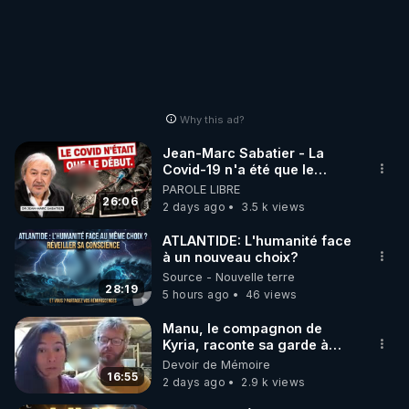
14:09
 – La théorie polyvagale : restaurer la sécurité 
intérieure

Présentation des 3 états du système nerveux 
autonome et des outils concrets du parcours pour 
relancer la régénération.

Why this ad?
Jean-Marc Sabatier - La
17:51
 – Pas une cure, un processus vivant

Covid-19 n'a été que le
Changer de terrain, pas de protocole. S’appuyer 
début - L'ARNm & l'ARNm-aa
PAROLE LIBRE
jusqu où auront-t-il ?
26:06
sur l’erreur, expérimenter, se connaître en 
2 days ago
3.5 k views
profondeur.

ATLANTIDE: L'humanité face
à un nouveau choix?
19:00
 – L’autonomie comme vraie santé

Source - Nouvelle terre
28:19
Pas de dépendance au thérapeute ou aux 
5 hours ago
46 views
compléments : comprendre son corps, c’est la 
Manu, le compagnon de
seule vraie liberté.

Kyria, raconte sa garde à
vue musclée. PARTAGEZ!
Devoir de Mémoire
16:55
20:08
 – Ce programme n’est pas une méthode 
2 days ago
2.9 k views
miracle : c’est un chemin
