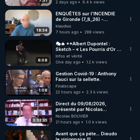
7:31
2 days ago
6.4 k views
https://www.autonomia-editions.com/livre/le-
miracle-de-la-detoxification-de-robert-morse/
ENQUÊTES sur l'INCENDIE
de Gironde (7_8_26) -
----------

Philippe WEBER
klaudius
Podcast – Se régénérer, ce n’est pas se réparer : 
18:34
7 hours ago
288 views
c’est changer de cap

Avec Pascal, coach RGNR

🎭🔥 **Albert Dupontel :
Sketch – « Les Pourris d’Or »
🏆💰**
Infos et vérité
Dans cet épisode, Pascal revient sur un 
6:08
One day ago
1.2 k views
malentendu fondamental : croire que la santé, c’est 
juste « réparer ». On fait une cure, un jeûne, une 
Gestion Covid-19 : Anthony
Fauci sur la sellette.
pause… puis on recommence comme avant. Mais 
Finalscape
est-ce vraiment ça, la santé ?

1:08
22 hours ago
2.3 k views
Et si la vraie régénération, ce n’était pas une 
Direct du 09/08/2026,
présenté par Nicolas
parenthèse, mais un vrai retournement ?

BOUVIER
Nicolas BOUVIER
Changer de cap, pas seulement freiner. Revenir à 
3:33:35
21 hours ago
1.0 k views
l’essentiel, pas repeindre la façade.

Avant que ça pète... Dieudo
le visionnaire !!!