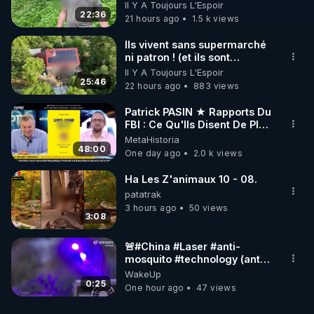
avec un simple ruisseau
Il Y A Toujours L'Espoir
nerveux, et les choix de chaque jour.

22:36
21 hours ago
1.5 k views
➡️ Pour aller plus loin, RDV sur 
Ils vivent sans supermarché
https://rgnr.tv/@un-ete-pour-tout-changer?
ni patron ! (et ils sont
heureux)
Il Y A Toujours L'Espoir
utm_source=youtube&utm_medium=podcast&utm_
25:46
22 hours ago
883 views
campaign=ete2025&utm_content=podcast2
Déjà abonné·e ? Connectez-vous pour accéder au 
Patrick PASIN ★ Rapports Du
parcours.

FBI : Ce Qu'Ils Disent De Plus
Grave Sur Hitler
MetaHistoria
-----------

48:00
One day ago
2.0 k views
00:08
 – Introduction personnelle

Ha Les Z'animaux 10 - 08.
Pascal revient de Guadeloupe, remercie pour les 
patatrak
messages reçus, évoque le programme « Un été 
3 hours ago
50 views
3:08
pour se régénérer » et annonce le thème du jour : 
sortir de la logique de réparation.

🚨#China #Laser #anti-
mosquito #technology (anti
#moustique) Photon Matrix
WakeUp
01:18
 – Réparer vs régénérer : un malentendu 
0:25
One hour ago
47 views
culturel

Pourquoi les approches ponctuelles (cures, 