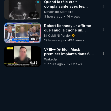
Quand la télé était
Une pratique quotidienne, progressive, lucide. Un 
complaisante avec les
engagement vivant pour construire une santé 
pédophiles
Devoir de Mémoire
3:01
souveraine.

3 hours ago
16 views
Robert Kennedy Jr affirme
21:10
 – Conclusion & invitation

que Fauci a caché un
Changer de cap… et si cette fois, c’était pour de 
infarctus pulmonaire
Ni Oubli Ni Pardon
survenu après sa
1:08
bon ?

19 hours ago
494 views
vaccination
Invitation à rejoindre le parcours sur rgnr.tv

VF🟩👀 👓 Elon Musk
--------

premiers implants dans 6 à
▶ Facebook RGNR : 
12 mois - rendre la vue aux
WakeUp
aveugles-Joclelyne Trad
0:26
https://www.facebook.com/thierry.rgnr/
11 hours ago
171 views
▶ Instagram RGNR : 
https://www.instagram.com/stories/thierrycasasnov
asrgnre/
▶ Telegram RGNR : 
https://t.me/rgnr_fr
──────

Archive RGNR de la vidéo YouTube : 
https://www.youtube.com/watch?v=KIYzxzChS_M