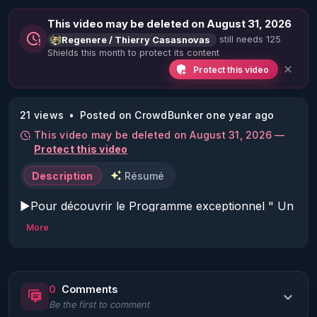
This video may be deleted on August 31, 2026
still needs 125
Regenere / Thierry Casasnovas
Shields this month to protect its content
Protect this video
21 views
Posted on CrowdBunker one year ago
This video may be deleted on August 31, 2026 —
Protect this video
Description
Résumé
▶Pour découvrir le Programme exceptionnel " Un 
été pour se régénerer et tout changer - 21 jours de 
More
transformation " : 
https://rgnr.tv/@un-ete-pour-
tout-changer?
utm_source=youtube&utm_medium=podcast&utm_
0
Comments
campaign=ete2025&utm_content=podcast2
Be the first to comment
▶CHAPITRAGE DYNAMIQUE DE LA VIDÉO CI 