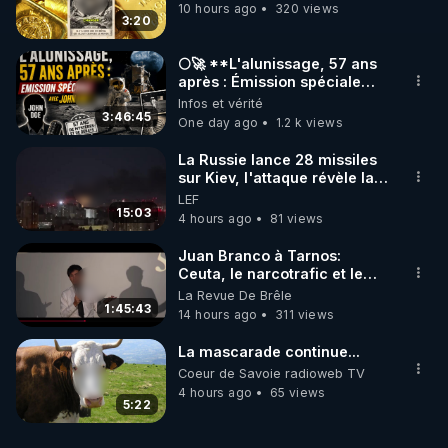
nerveux, et les choix de chaque jour.

10 hours ago
320 views
3:20
➡️ Pour aller plus loin, RDV sur 
🌕🚀 **L'alunissage, 57 ans
https://rgnr.tv/@un-ete-pour-tout-changer?
après : Émission spéciale
avec John Doe !** 👨 🚀✨
Infos et vérité
utm_source=youtube&utm_medium=podcast&utm_
3:46:45
One day ago
1.2 k views
campaign=ete2025&utm_content=podcast2
Déjà abonné·e ? Connectez-vous pour accéder au 
La Russie lance 28 missiles
parcours.

sur Kiev, l'attaque révèle la
faiblesse de Kiev
LEF
-----------

15:03
4 hours ago
81 views
00:08
 – Introduction personnelle

Juan Branco à Tarnos:
Pascal revient de Guadeloupe, remercie pour les 
Ceuta, le narcotrafic et le
pouvoir en France
La Revue De Brêle
messages reçus, évoque le programme « Un été 
1:45:43
14 hours ago
311 views
pour se régénérer » et annonce le thème du jour : 
sortir de la logique de réparation.

La mascarade continue...
Coeur de Savoie radioweb TV
01:18
 – Réparer vs régénérer : un malentendu 
4 hours ago
65 views
5:22
culturel

Pourquoi les approches ponctuelles (cures, 