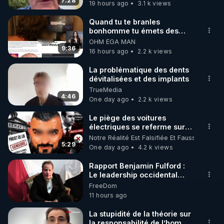
7:28
19 hours ago
3.1 k views
https://www.autonomia-editions.com/livre/le-
miracle-de-la-detoxification-de-robert-morse/
Quand tu te branles
bonhomme tu émets des
----------

ondes ils ont juste omis de
OHM ÉGA MAN
Podcast – Se régénérer, ce n’est pas se réparer : 
t'expliquer
9:36
16 hours ago
2.2 k views
c’est changer de cap

Avec Pascal, coach RGNR

La problématique des dents
dévitalisées et des implants
TrueMedia
Dans cet épisode, Pascal revient sur un 
4:46
One day ago
2.2 k views
malentendu fondamental : croire que la santé, c’est 
juste « réparer ». On fait une cure, un jeûne, une 
Le piège des voitures
électriques se referme sur
pause… puis on recommence comme avant. Mais 
les usagers !
Notre Réalité Est Falsifiée Et Fausse
est-ce vraiment ça, la santé ?

5:29
One day ago
4.2 k views
Et si la vraie régénération, ce n’était pas une 
Rapport Benjamin Fulford :
Le leadership occidental
parenthèse, mais un vrai retournement ?

dysfonctionnel s’enfonce
FreeDom
Changer de cap, pas seulement freiner. Revenir à 
dans une spirale infernale
11 hours ago
l’essentiel, pas repeindre la façade.

tandis que l’Arabie saoudite
s’effondre – 3 août 2026 ***
La stupidité de la théorie sur
https://prepareforchange.net/2026/
la responsabilité de l’homme