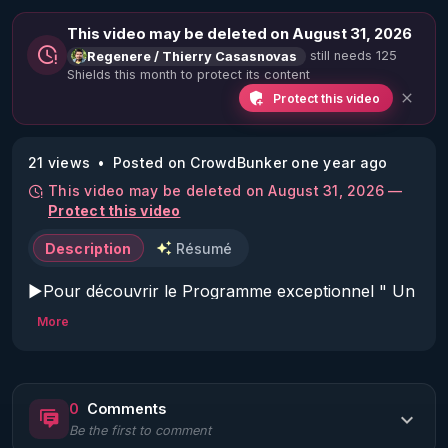
This video may be deleted on August 31, 2026
still needs 125
Regenere / Thierry Casasnovas
Shields this month to protect its content
Protect this video
21 views
Posted on CrowdBunker one year ago
This video may be deleted on August 31, 2026 —
Protect this video
Description
Résumé
▶Pour découvrir le Programme exceptionnel " Un 
été pour se régénerer et tout changer - 21 jours de 
More
transformation " : 
https://rgnr.tv/@un-ete-pour-
tout-changer?
utm_source=youtube&utm_medium=podcast&utm_
0
Comments
campaign=ete2025&utm_content=podcast2
Be the first to comment
▶CHAPITRAGE DYNAMIQUE DE LA VIDÉO CI 