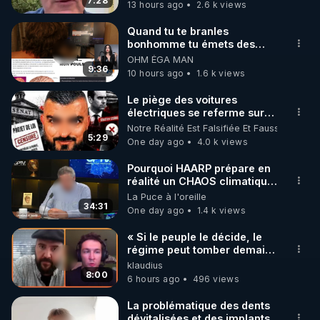
7:28
13 hours ago
2.6 k views
https://www.autonomia-editions.com/livre/le-
miracle-de-la-detoxification-de-robert-morse/
Quand tu te branles
bonhomme tu émets des
----------

ondes ils ont juste omis de
OHM ÉGA MAN
Podcast – Se régénérer, ce n’est pas se réparer : 
t'expliquer
9:36
10 hours ago
1.6 k views
c’est changer de cap

Avec Pascal, coach RGNR

Le piège des voitures
électriques se referme sur
les usagers !
Notre Réalité Est Falsifiée Et Fausse
Dans cet épisode, Pascal revient sur un 
5:29
One day ago
4.0 k views
malentendu fondamental : croire que la santé, c’est 
juste « réparer ». On fait une cure, un jeûne, une 
Pourquoi HAARP prépare en
réalité un CHAOS climatique,
pause… puis on recommence comme avant. Mais 
on répond
La Puce à l'oreille
est-ce vraiment ça, la santé ?

34:31
One day ago
1.4 k views
Et si la vraie régénération, ce n’était pas une 
« Si le peuple le décide, le
régime peut tomber demain !
parenthèse, mais un vrai retournement ?

»
klaudius
Changer de cap, pas seulement freiner. Revenir à 
8:00
6 hours ago
496 views
l’essentiel, pas repeindre la façade.

La problématique des dents
dévitalisées et des implants