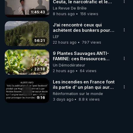
comment retrouver sa souveraineté par l’action.

Ceuta, le narcotrafic et le
pouvoir en France
La Revue De Brêle
1:45:43
8 hours ago
156 views
08:20
 – Le vrai pardon : une biologie qui se remet 
en route

J’ai rencontré ceux qui
Pas besoin de se sentir digne pour aller mieux. 
achètent des bunkers pour
survivre à la fin du monde
Offrir un terrain au corps, c’est le seul pardon qui 
LEF
56:21
22 hours ago
797 views
compte.

9 Plantes Sauvages ANTI-
09:13
 – L’hormèse : clé de la transformation vitale

FAMINE: ces Ressources
NUTRITIVES&MéDICINALES"gratuite
Explication du stress intelligent et de la différence 
Un Démodérateur
JARDIN&des Haies
22:18
2 hours ago
64 views
entre intensité et durée dans les stimuli (jeûne, 
froid, effort…). 

Les incendies en France font
ils partie d' un plan qui aurait
débuté le 11 septembre 2001
10:22
 - L’intensité déclenche l’adaptation nerveuse

Réinformation sur le monde
?
9:16
3 days ago
8.8 k views
12:43
 – Le stress s’imprime dans les tissus : corps 
figé, régénération bloquée

Diaphragme, fascias, muqueuses : comment le 
stress chronique verrouille le vivant.
