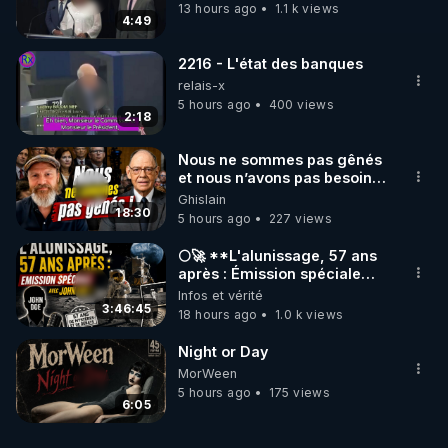
nerveux, et les choix de chaque jour.

13 hours ago
1.1 k views
4:49
➡️ Pour aller plus loin, RDV sur 
2216 - L'état des banques
https://rgnr.tv/@un-ete-pour-tout-changer?
relais-x
utm_source=youtube&utm_medium=podcast&utm_
5 hours ago
400 views
2:18
campaign=ete2025&utm_content=podcast2
Déjà abonné·e ? Connectez-vous pour accéder au 
Nous ne sommes pas gênés
parcours.

et nous n’avons pas besoin
de nous excuser ! #jw
Ghislain
-----------

#jehovah #collegecentral
18:30
5 hours ago
227 views
00:08
 – Introduction personnelle

🌕🚀 **L'alunissage, 57 ans
Pascal revient de Guadeloupe, remercie pour les 
après : Émission spéciale
avec John Doe !** 👨 🚀✨
Infos et vérité
messages reçus, évoque le programme « Un été 
3:46:45
18 hours ago
1.0 k views
pour se régénérer » et annonce le thème du jour : 
sortir de la logique de réparation.

Night or Day
MorWeen
01:18
 – Réparer vs régénérer : un malentendu 
5 hours ago
175 views
6:05
culturel

Pourquoi les approches ponctuelles (cures, 