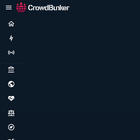
Current
Rushes
Live
Politics & institutions
World & geopolitics
Health, food & wellbeing
Society, justice & freedoms
Economy, environment & technology