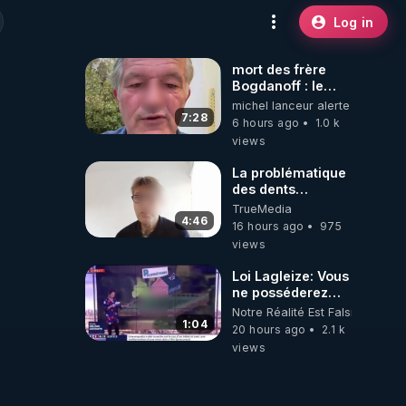
Log in
mort des frère
Bogdanoff : le
mensonge d état
michel lanceur alerte
7:28
6 hours ago
1.0 k
views
La problématique
des dents
dévitalisées et
TrueMedia
des implants
4:46
16 hours ago
975
views
Loi Lagleize: Vous
ne posséderez
plus rien et vous
Notre Réalité Est Falsifiée Et F
serez heureux !
1:04
20 hours ago
2.1 k
views