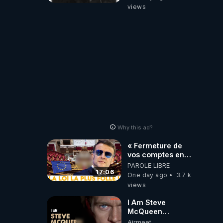
views
Why this ad?
« Fermeture de
vos comptes en
banque ! » :
PAROLE LIBRE
Macron impose
17:06
One day ago
3.7 k
une loi folle !
views
I Am Steve
McQueen
⎮Documentaire
Airmeet