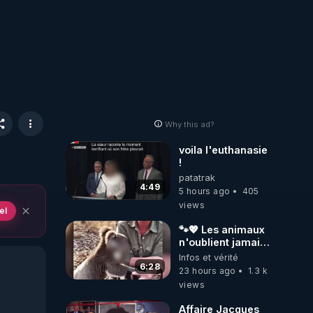
Why this ad?
voila l'euthanasie
!
patatrak
4:49
5 hours ago
405
views
el
🐾💖 Les animaux
n'oublient jamais
ceux qu'ils
Infos et vérité
aiment… 🥹❤️
6:28
23 hours ago
1.3 k
views
Affaire Jacques