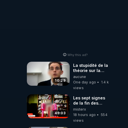
r ». 
Why this ad?
La stupidité de la
théorie sur la
responsabilité de
aucune
l’homme
10:29
 et 
One day ago
1.4 k
concernant le
views
dioxyde de
carbone.
Les sept signes
de la fin des
temps selon
misterx
l’intervenant
49:03
18 hours ago
554
views