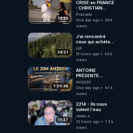
CRISE en FRANCE
: CHRISTIAN
COTTEN FAIT une
Priscane
un 
étrange
12:55
One day ago
604
 de 
découverte
views
J’ai rencontré
ceux qui achètent
des bunkers pour
LEF
survivre à la fin
56:21
15 hours ago
434
du monde
views
ANTOINE
PRÉSENTE
AH2020 LE LIVE
AH2020
20H ***DU
1:20:36
e 
One day ago
6.1 k
04/08/2026***
views
📷LE GRAND
RÉVEIL EST EN
2214 - Ils nous
MARCHE 📷
volent l'eau
relais-x
11:47
22 hours ago
1.3 k
views