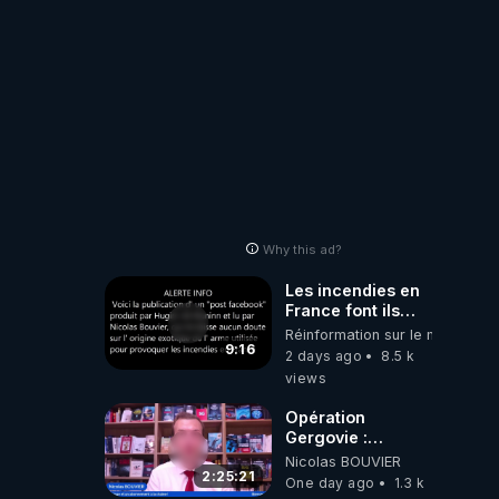
vrai 
a 
Why this ad?
Les incendies en


France font ils
partie d' un plan
Réinformation sur le monde
qui aurait débuté
9:16
2 days ago
8.5 k
le 11 septembre
views
ort…). 

2001 ?
Opération
Gergovie :
‪@38resistancegauloise‬
Nicolas BOUVIER
‪@MarionSigautOfficiel‬
2:25:21
One day ago
1.3 k
‪@gladysriifard5710‬