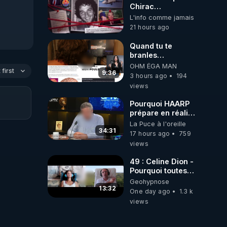
Chirac
cococainoman
L'info comme jamais
PD, Gaston Flosse
21 hours ago
IDEM, les
barbouses, mort
Quand tu te
du journaliste
branles
Jean-Pascal
bonhomme tu
OHM ÉGA MAN
Couraud dit JPK
first
émets des ondes
9:36
3 hours ago
194
par la mafai et
ils ont juste omis
views
frère la truelle ! 😒
de t'expliquer
🤢😡
 par 
Pourquoi HAARP
https://odysee.com/@ano
prépare en réalité
journaliste-
un CHAOS
La Puce à l'oreille
enqu%C3%AAtait-
climatique, on
34:31
sur-l%27Etat-
17 hours ago
759
répond
fran%C3%A7ais.-
views
zine-
Puis-il-a-
disparu:5
49 : Celine Dion -
Pourquoi toutes
ces rumeurs ?
Geohypnose
s) 
Enquête sous
13:32
One day ago
1.3 k
hypnose
bert-
views