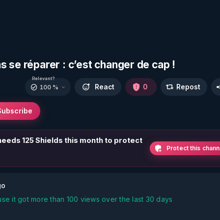
 se réparer : c’est changer de cap !
Relevant?
React
0
Repost
100 %
Subscribe
 needs 125 Shields this month to protect
Protect this chann
go
se it got more than 100 views over the last 30 days