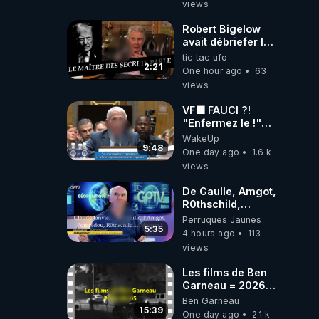
views
Laëtitia
Robert Bigelow
avait débriefer le
pédophile
tic tac ufo
la 
génocidaire de
2:21
One hour ago
63
donald j trump
views
VF🟩 FAUCI ?!
"Enfermez le !"
(Lock him up!) -
WakeUp
Quartz Traduction
9:48
One day ago
1.6 k
views
té.

De Gaulle, Amgot,
R0thschild,
Macron &
Perruques Jaunes
Pompidou…
5:35
4 hours ago
113
ne.

Macron Claude
views
Janvier, GPTV, 18
X 2024
Les films de Ben
Garneau = 2026-
08-05
Ben Garneau
15:39
One day ago
2.1 k