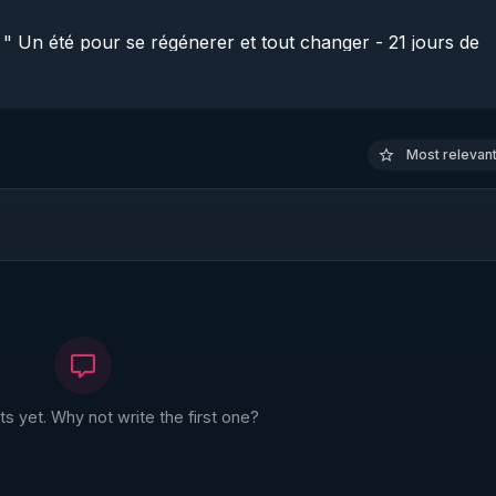
Un été pour se régénerer et tout changer - 21 jours de 
ur-tout-changer?
utm_campaign=ete2025&utm_content=podcast2
 DESSOUS, DÉROULEZ LA DESCRIPTION ! 

Most relevant 
adaire  : 
http://www.rgnr.tv/newsletter
Warmcook qui diffuse les extracteurs de jus Kuvings choisis
tps://www.warmcook.com/14-kuvings
z vous ou complétez votre collection : 
https://shop.maga
 référence de Robert Morse ( formateur de Thierry Casasnova
 yet. Why not write the first one?
a-editions.com/livre/le-miracle-de-la-detoxification-de-ro