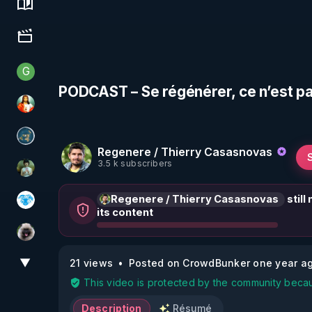
Science, history & spirituality
Culture, media & entertainment
G
Generousbear
PODCAST – Se régénérer, ce n’est pas
L'autre son de cloche
Réinformation sur le monde
Regenere / Thierry Casasnovas
3.5 k subscribers
Sonmi-877
Regenere / Thierry Casasnovas
still
A.D.N.M
its content
Priscane
▼
21 views
Posted on CrowdBunker one year a
View More
This video is protected by the community becau
Description
Résumé