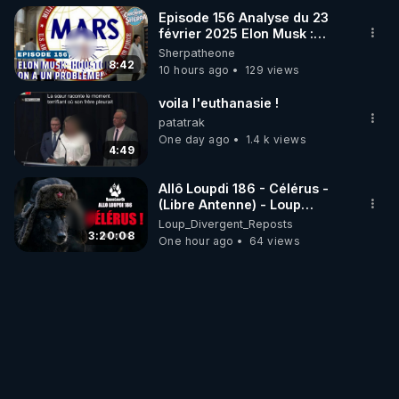
Episode 156 Analyse du 23
février 2025 Elon Musk :
Houston , on a un problème !
Sherpatheone
8:42
10 hours ago
129 views
voila l'euthanasie !
patatrak
One day ago
1.4 k views
4:49
Allô Loupdi 186 - Célérus -
(Libre Antenne) - Loup
Divergent 2026.08.06
Loup_Divergent_Reposts
3:20:08
One hour ago
64 views