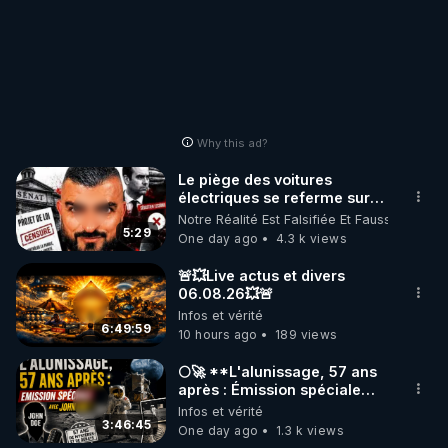
Why this ad?
Le piège des voitures
électriques se referme sur
les usagers !
Notre Réalité Est Falsifiée Et Fausse
5:29
One day ago
4.3 k views
🚨💥Live actus et divers
06.08.26💥🚨
Infos et vérité
6:49:59
10 hours ago
189 views
🌕🚀 **L'alunissage, 57 ans
après : Émission spéciale
avec John Doe !** 👨 🚀✨
Infos et vérité
3:46:45
One day ago
1.3 k views