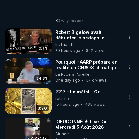
Why this ad?
Robert Bigelow avait
débriefer le pédophile
génocidaire de donald j
tic tac ufo
trump
2:21
20 hours ago
822 views
Pourquoi HAARP prépare en
réalité un CHAOS climatique,
on répond
La Puce à l'oreille
34:31
One day ago
1.7 k views
2217 - Le métal - Or
relais-x
15 hours ago
465 views
3:20
DIEUDONNÉ ★ Live Du
Mercredi 5 Août 2026
Airmeet
2:27:07