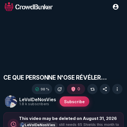
CE QUE PERSONNE N'OSE RÉVÉLER...
0
98 %
LeVolDeNosVies
Subscribe
1.8 k subscribers
This video may be deleted on August 31, 2026
still needs 65 Shields this month to
LeVolDeNosVies