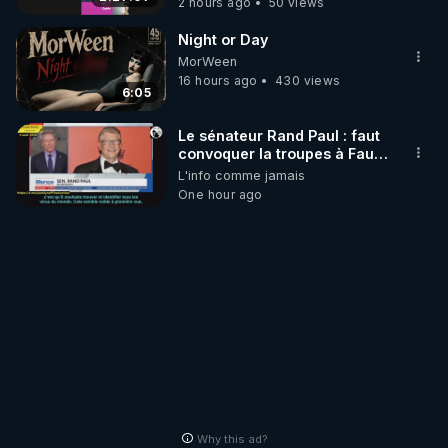
2 hours ago
50 views
Night or Day
MorWeen
16 hours ago
430 views
6:05
Le sénateur Rand Paul : faut
convoquer la troupes à Fauci
puis Bille gates, famille
L'info comme jamais
eugéniste de le 18 siecle ! 😒
One hour ago
🤢😡
https://odysee.com/@anonyme:d3/RP
Why this ad?