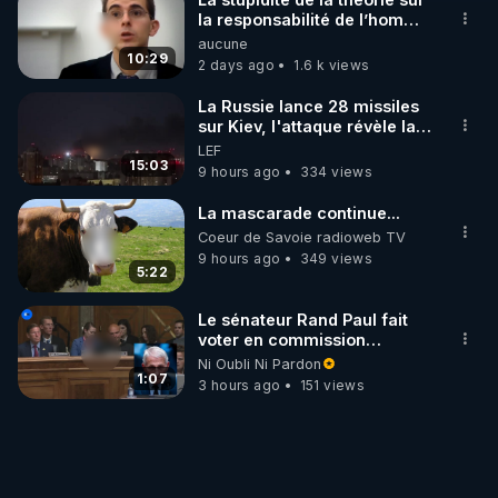
la responsabilité de l’homme
concernant le dioxyde de
aucune
carbone.
10:29
2 days ago
1.6 k views
La Russie lance 28 missiles
sur Kiev, l'attaque révèle la
faiblesse de Kiev
LEF
15:03
9 hours ago
334 views
La mascarade continue...
Coeur de Savoie radioweb TV
9 hours ago
349 views
5:22
Le sénateur Rand Paul fait
voter en commission
l'outrage au Congrès contre
Ni Oubli Ni Pardon
Anthony Fauci
1:07
3 hours ago
151 views