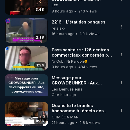
MAINTENANT
LEF
3:48
8 hours ago
243 views
2216 - L'état des banques
relais-x
16 hours ago
1.0 k views
2:18
Pass sanitaire : 126 centres
commerciaux concernés par
l'obligation dans toute la
Ni Oubli Ni Pardon
France
1:34
3 hours ago
484 views
Message pour
Message pour
CROWDBUNKER : Aux
CROWDBUNKER : Aux
développeurs du site,
développeurs du site,
Les Démuseleurs
pouvez-vous svp
pouvez-vous svp remettre la
One hour ago
remettre la
fonctionnalité de tri par "Les
fonctionnalité de tri par
plus récents" car c'est une
"Les plus récents" car
Quand tu te branles
fonctionnalité bien pratique
c'est une
bonhomme tu émets des
fonctionnalité bien
et sans ça, nous n'avons pas
ondes ils ont juste omis de
OHM ÉGA MAN
pratique et sans ça,
envie de perdre du temps à
t'expliquer
9:36
nous n'avons pas
21 hours ago
2.8 k views
filtrer visuellement et donc
envie de perdre du
on ne regarde plus ou on en