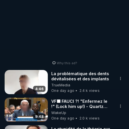
temps à filtrer
regarde moins des vidéos....
visuellement et donc
on ne regarde plus ou
Même si je pense que c'est
on en regarde moins
fait exprès, merci d'avance
des vidéos.... Même si
vous le rétablissez quand
je pense que c'est fait
même.
exprès, merci d'avance
vous le rétablissez
quand même.
Why this ad?
La problématique des dents
dévitalisées et des implants
TrueMedia
4:46
One day ago
2.4 k views
VF🟩 FAUCI ?! "Enfermez le
!" (Lock him up!) - Quartz
Traduction
WakeUp
9:48
One day ago
2.0 k views
La stupidité de la théorie sur