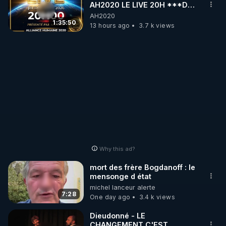
AH2020 LE LIVE 20H ***DU
06/08/2026***
AH2020
1:35:50
13 hours ago
3.7 k views
Why this ad?
mort des frère Bogdanoff : le
mensonge d état
michel lanceur alerte
7:28
One day ago
3.4 k views
Dieudonné - LE
CHANGEMENT C'EST