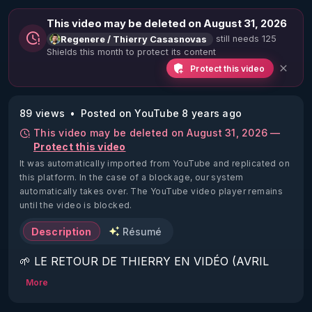
This video may be deleted on August 31, 2026
still needs 125
Regenere / Thierry Casasnovas
Shields this month to protect its content
Protect this video
89 views
Posted on YouTube 8 years ago
This video may be deleted on August 31, 2026 —
Protect this video
It was automatically imported from YouTube and replicated on
this platform.
In the case of a blockage, our system
automatically takes over. The YouTube video player remains
until the video is blocked.
Description
Résumé
🌱 LE RETOUR DE THIERRY EN VIDÉO (AVRIL 
2022)!

More
Découvrez la saison 2 des vidéos sur le nouveau 