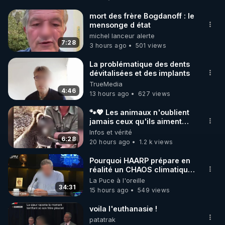
http://rgnr.li/facebook
mort des frère Bogdanoff : le
mensonge d état
🌱 INSTAGRAM

michel lanceur alerte
7:28
3 hours ago
501 views
https://www.instagram.com/rdlr_thierrycasasnovas/
http://rgnr.li/instagram
La problématique des dents
dévitalisées et des implants
TrueMedia
🌱 LA NEWSLETTER

4:46
13 hours ago
627 views
Pour ne pas rater l’actualité RGNR (stages, 
🐾💖 Les animaux n'oublient
jamais ceux qu'ils aiment…
http://rgnr.li/news
🥹❤️
Infos et vérité
6:28
20 hours ago
1.2 k views
🌱 VIDÉOS NON CENSURÉES SUR ODYSEE 

Toutes les vidéos Youtube sont aussi sur la 
Pourquoi HAARP prépare en
réalité un CHAOS climatique,
on répond
La Puce à l'oreille
http://rgnr.li/odysee
34:31
15 hours ago
549 views
🌱 LES STAGES EN PRÉSENTIEL

voila l'euthanasie !
patatrak