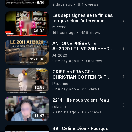
?
9:16
2 days ago
8.4 k views
code : REGENERE10

Les sept signes de la fin des
▶ 30 jours gratuit sur l’application de méditation et 
temps selon l’intervenant
misterx
de bien-être ENVOL :

49:03
16 hours ago
456 views
Rendez-vous sur 
https://www.envol.app/code
 avec 
le code : REGENERE
ANTOINE PRÉSENTE
AH2020 LE LIVE 20H ***DU
04/08/2026*** 📷LE
AH2020
GRAND RÉVEIL EST EN
1:20:36
One day ago
6.0 k views
MARCHE 📷
CRISE en FRANCE :
CHRISTIAN COTTEN FAIT
une étrange découverte
Priscane
12:55
One day ago
255 views
2214 - Ils nous volent l'eau
relais-x
20 hours ago
1.2 k views
11:47
49 : Celine Dion - Pourquoi