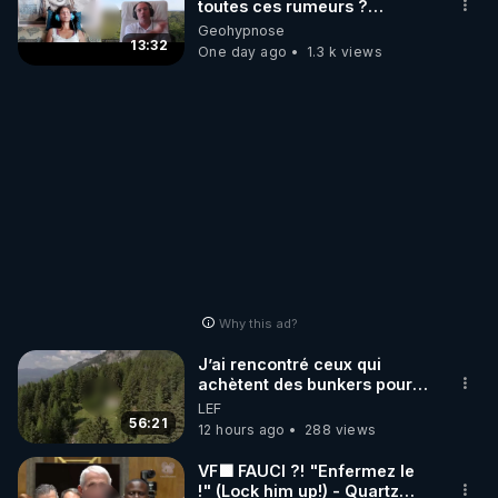
toutes ces rumeurs ?
Enquête sous hypnose
Geohypnose
13:32
One day ago
1.3 k views
Why this ad?
J’ai rencontré ceux qui
achètent des bunkers pour
survivre à la fin du monde
LEF
56:21
12 hours ago
288 views
VF🟩 FAUCI ?! "Enfermez le
!" (Lock him up!) - Quartz