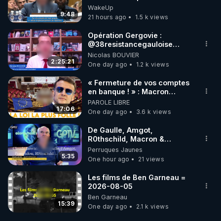
Traduction
WakeUp
9:48
21 hours ago
1.5 k views
Opération Gergovie :
‪@38resistancegauloise‬
‪@MarionSigautOfficiel‬
Nicolas BOUVIER
‪@gladysriifard5710‬ Laëtitia
2:25:21
One day ago
1.2 k views
« Fermeture de vos comptes
en banque ! » : Macron
impose une loi folle !
PAROLE LIBRE
17:06
One day ago
3.6 k views
De Gaulle, Amgot,
R0thschild, Macron &
Pompidou… Macron Claude
Perruques Jaunes
Janvier, GPTV, 18 X 2024
5:35
One hour ago
21 views
Les films de Ben Garneau =
2026-08-05
Ben Garneau
15:39
One day ago
2.1 k views