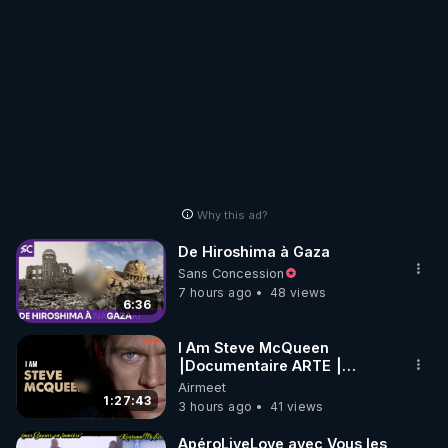
Why this ad?
De Hiroshima à Gaza
Sans Concession
7 hours ago
48 views
6:36
I Am Steve McQueen
⎮Documentaire ARTE ⎮
Cinema
Airmeet
1:27:43
3 hours ago
41 views
ApéroLiveLove avec Vous les