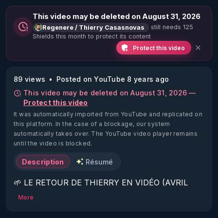
This video may be deleted on August 31, 2026
still needs 125
Regenere / Thierry Casasnovas
Shields this month to protect its content
Protect this video
89 views
Posted on YouTube 8 years ago
This video may be deleted on August 31, 2026 —
Protect this video
It was automatically imported from YouTube and replicated on
this platform.
In the case of a blockage, our system
automatically takes over. The YouTube video player remains
until the video is blocked.
Description
Résumé
🌱 LE RETOUR DE THIERRY EN VIDÉO (AVRIL 
2022)!

More
Découvrez la saison 2 des vidéos sur le nouveau 