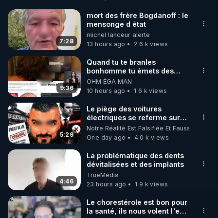
http://rgnr.li/facebook
mort des frère Bogdanoff : le
mensonge d état
🌱 INSTAGRAM

michel lanceur alerte
7:28
13 hours ago
2.6 k views
https://www.instagram.com/rdlr_thierrycasasnovas/
http://rgnr.li/instagram
Quand tu te branles
bonhomme tu émets des
ondes ils ont juste omis de
OHM ÉGA MAN
🌱 LA NEWSLETTER

t'expliquer
9:36
10 hours ago
1.6 k views
Pour ne pas rater l’actualité RGNR (stages, 
Le piège des voitures
électriques se referme sur
http://rgnr.li/news
les usagers !
Notre Réalité Est Falsifiée Et Fausse
5:29
One day ago
4.0 k views
🌱 VIDÉOS NON CENSURÉES SUR ODYSEE 

Toutes les vidéos Youtube sont aussi sur la 
La problématique des dents
dévitalisées et des implants
TrueMedia
http://rgnr.li/odysee
4:46
23 hours ago
1.9 k views
🌱 LES STAGES EN PRÉSENTIEL

Le chorestérole est bon pour
la santé, ils nous volent l'eau