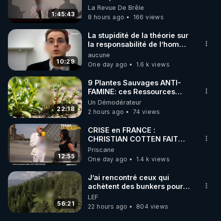
pouvoir en France
La Revue De Brêle
1:45:43
8 hours ago
166 views
La stupidité de la théorie sur
la responsabilité de l’homme
concernant le dioxyde de
aucune
carbone.
10:29
One day ago
1.6 k views
9 Plantes Sauvages ANTI-
FAMINE: ces Ressources
NUTRITIVES&MéDICINALES"gratuite
Un Démodérateur
JARDIN&des Haies
22:18
2 hours ago
74 views
CRISE en FRANCE :
CHRISTIAN COTTEN FAIT
une étrange découverte
Priscane
12:55
One day ago
1.4 k views
J’ai rencontré ceux qui
achètent des bunkers pour
survivre à la fin du monde
LEF
56:21
22 hours ago
804 views