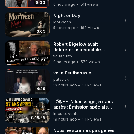
8:00
6 hours ago
511 views
code : REGENERE10

Night or Day
▶ 30 jours gratuit sur l’application de méditation et 
MorWeen
de bien-être ENVOL :

5 hours ago
188 views
6:05
Rendez-vous sur 
https://www.envol.app/code
 avec 
le code : REGENERE
Robert Bigelow avait
débriefer le pédophile
génocidaire de donald j
tic tac ufo
trump
2:21
9 hours ago
579 views
voila l'euthanasie !
patatrak
13 hours ago
1.1 k views
4:49
🌕🚀 **L'alunissage, 57 ans
après : Émission spéciale
avec John Doe !** 👨 🚀✨
Infos et vérité
3:46:45
19 hours ago
1.1 k views
Nous ne sommes pas gênés