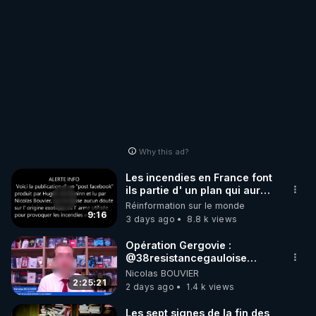
Why this ad?
Les incendies en France font
ils partie d' un plan qui aurait
débuté le 11 septembre 2001
Réinformation sur le monde
?
9:16
3 days ago
8.8 k views
Opération Gergovie :
‪@38resistancegauloise‬
‪@MarionSigautOfficiel‬
Nicolas BOUVIER
‪@gladysriifard5710‬ Laëtitia
2:25:21
2 days ago
1.4 k views
Les sept signes de la fin des