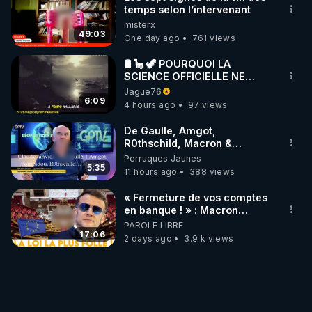
temps selon l’intervenant
misterx
49:03
One day ago
761 views
🛢 🦕 🦖 POURQUOI LA
SCIENCE OFFICIELLE NE
CONNAÎT-ELLE PAS LA VRAIE
Jague76
ORIGINE DU PÉTROLE ?
6:09
4 hours ago
97 views
De Gaulle, Amgot,
R0thschild, Macron &
Pompidou… Macron Claude
Perruques Jaunes
Janvier, GPTV, 18 X 2024
5:35
11 hours ago
388 views
« Fermeture de vos comptes
en banque ! » : Macron
impose une loi folle !
PAROLE LIBRE
17:06
2 days ago
3.9 k views