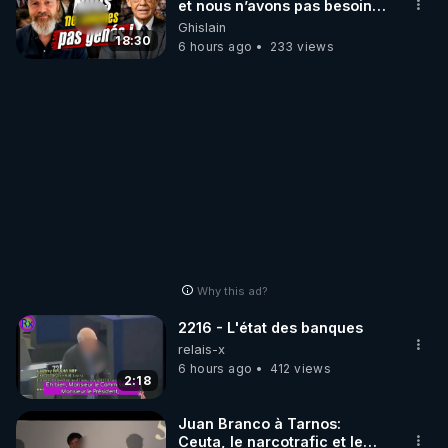
et nous n’avons pas besoin
de nous excuser ! #jw
Ghislain
#jehovah #collegecentral
18:30
6 hours ago
233 views
Why this ad?
2216 - L'état des banques
relais-x
6 hours ago
412 views
2:18
Juan Branco à Tarnos:
Ceuta, le narcotrafic et le