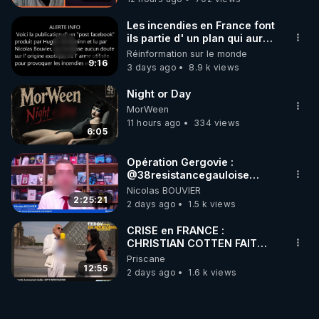
Les incendies en France font
ils partie d' un plan qui aurait
débuté le 11 septembre 2001
Réinformation sur le monde
?
9:16
3 days ago
8.9 k views
Night or Day
MorWeen
11 hours ago
334 views
6:05
Opération Gergovie :
‪@38resistancegauloise‬
‪@MarionSigautOfficiel‬
Nicolas BOUVIER
‪@gladysriifard5710‬ Laëtitia
2:25:21
2 days ago
1.5 k views
CRISE en FRANCE :
CHRISTIAN COTTEN FAIT
une étrange découverte
Priscane
12:55
2 days ago
1.6 k views