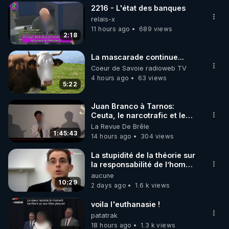
2216 - L'état des banques
▶ 30 jours gratuit sur l’application de méditation et 
relais-x
de bien-être ENVOL :

11 hours ago
689 views
2:18
Rendez-vous sur 
https://www.envol.app/code
 avec 
le code : REGENERE
La mascarade continue...
Coeur de Savoie radioweb TV
4 hours ago
63 views
5:22
Juan Branco à Tarnos:
Ceuta, le narcotrafic et le
pouvoir en France
La Revue De Brêle
1:45:43
14 hours ago
304 views
La stupidité de la théorie sur
la responsabilité de l’homme
concernant le dioxyde de
aucune
carbone.
10:29
2 days ago
1.6 k views
voila l'euthanasie !
patatrak
18 hours ago
1.3 k views