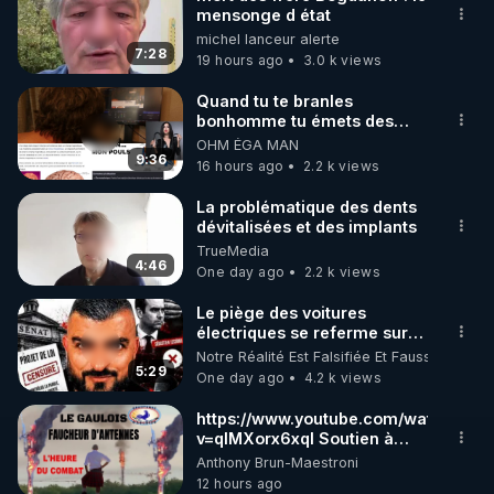
mensonge d état
🌱 INSTAGRAM

michel lanceur alerte
7:28
19 hours ago
3.0 k views
https://www.instagram.com/rdlr_thierrycasasnovas/
http://rgnr.li/instagram
Quand tu te branles
bonhomme tu émets des
ondes ils ont juste omis de
OHM ÉGA MAN
🌱 LA NEWSLETTER

t'expliquer
9:36
16 hours ago
2.2 k views
Pour ne pas rater l’actualité RGNR (stages, 
La problématique des dents
dévitalisées et des implants
http://rgnr.li/news
TrueMedia
4:46
One day ago
2.2 k views
🌱 VIDÉOS NON CENSURÉES SUR ODYSEE 

Toutes les vidéos Youtube sont aussi sur la 
Le piège des voitures
électriques se referme sur
les usagers !
Notre Réalité Est Falsifiée Et Fausse
http://rgnr.li/odysee
5:29
One day ago
4.2 k views
🌱 LES STAGES EN PRÉSENTIEL

https://www.youtube.com/watch?
v=qlMXorx6xqI Soutien à
tous les gardiens du Vivant
Anthony Brun-Maestroni
http://rgnr.li/stages
12 hours ago