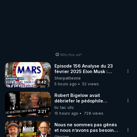
Why this ad?
Episode 156 Analyse du 23
février 2025 Elon Musk :
Houston , on a un problème !
Sherpatheone
8:42
5 hours ago
52 views
Robert Bigelow avait
débriefer le pédophile
génocidaire de donald j
tic tac ufo
trump
2:21
15 hours ago
728 views
Nous ne sommes pas gênés
et nous n’avons pas besoin
de nous excuser ! #jw
Ghislain