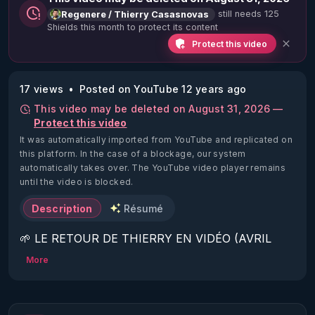
still needs 125
Regenere / Thierry Casasnovas
Shields this month to protect its content
Protect this video
17 views
Posted on YouTube 12 years ago
This video may be deleted on August 31, 2026 —
Protect this video
It was automatically imported from YouTube and replicated on
this platform.
In the case of a blockage, our system
automatically takes over. The YouTube video player remains
until the video is blocked.
Description
Résumé
🌱 LE RETOUR DE THIERRY EN VIDÉO (AVRIL 
2022)!

More
Découvrez la saison 2 des vidéos sur le nouveau 
https://www.rgnr.fr/presentation.html