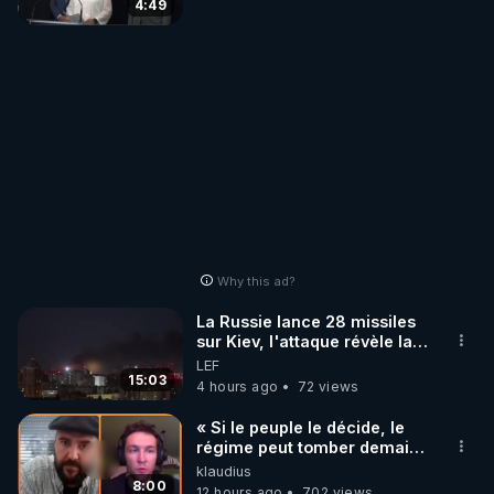
4:49
Why this ad?
La Russie lance 28 missiles
sur Kiev, l'attaque révèle la
faiblesse de Kiev
LEF
15:03
4 hours ago
72 views
« Si le peuple le décide, le
régime peut tomber demain !
»
klaudius
8:00
12 hours ago
702 views