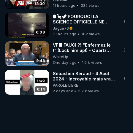
#jehovah #collegecentral
18:30
11 hours ago
322 views
🛢 🦕 🦖 POURQUOI LA
SCIENCE OFFICIELLE NE
CONNAÎT-ELLE PAS LA VRAIE
Jague76
ORIGINE DU PÉTROLE ?
6:09
10 hours ago
182 views
VF🟩 FAUCI ?! "Enfermez le
!" (Lock him up!) - Quartz
Traduction
WakeUp
9:48
One day ago
1.9 k views
Sébastien Béraud - 4 Août
2024 - Incroyable mais vrai,
partagez svp...
PAROLE LIBRE
6:14
2 days ago
5.2 k views