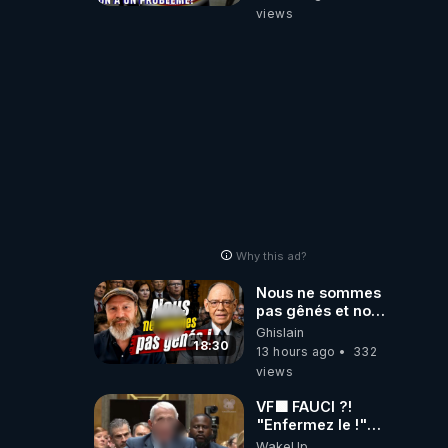
on a un problème
views
!
Why this ad?
Nous ne sommes
pas gênés et nous
n’avons pas
Ghislain
besoin de nous
18:30
13 hours ago
332
excuser ! #jw
views
#jehovah
#collegecentral
VF🟩 FAUCI ?!
"Enfermez le !"
(Lock him up!) -
WakeUp