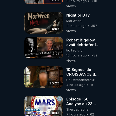
13 hours ago
718
views
Night or Day
MorWeen
12 hours ago
357
6:05
views
Robert Bigelow
avait débriefer le
pédophile
tic tac ufo
génocidaire de
2:21
16 hours ago
752
donald j trump
views
10 Signes..de
CROISSANCE de
L'EFFONDREMENT
Un Démodérateur
de La Civilisation
30:29
4 hours ago
15
de"DECROISSANCE
views
de L'Humaine
Société"?
Episode 156
Analyse du 23
février 2025 Elon
Sherpatheone
Musk : Houston ,
8:42
7 hours ago
62