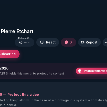
Pierre Etchart
Relevant?
React
0
Repost
—
Subscribe
 2026
Protect this vid
 125 Shields this month to protect its content
26 —
Protect this video
ted on this platform.
In the case of a blockage, our system automaticall
 is blocked.