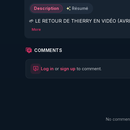
Description
Résumé
🌱 LE RETOUR DE THIERRY EN VIDÉO (AVRIL
More
https://www.rgnr.fr/presentation.html
🌱 LE MAGAZINE RÉGÉNÈRE 

COMMENTS
http://rgnr.li/ymag
Log in
or
sign up
to comment.
🌱 LA BOUTIQUE DU MAGAZINE

https://boutique.magazine-regenere.fr/
🌱 FIL TELEGRAM

https://t.me/rgnr_fr
No comments