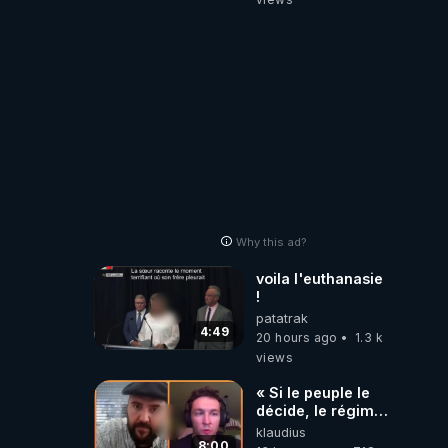
Laëtitia
Why this ad?
voila l'euthanasie
!
patatrak
4:49
20 hours ago
1.3 k
views
« Si le peuple le
décide, le régime
peut tomber
klaudius
demain ! »
8:00