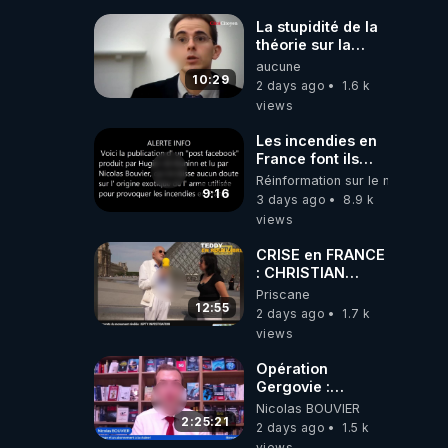
La stupidité de la
théorie sur la
responsabilité de
aucune
l’homme
10:29
2 days ago
1.6 k
concernant le
views
dioxyde de
carbone.
Les incendies en
France font ils
partie d' un plan
Réinformation sur le monde
qui aurait débuté
9:16
3 days ago
8.9 k
le 11 septembre
views
2001 ?
CRISE en FRANCE
: CHRISTIAN
COTTEN FAIT une
Priscane
étrange
12:55
2 days ago
1.7 k
découverte
views
Opération
Gergovie :
‪@38resistancegauloise‬
Nicolas BOUVIER
‪@MarionSigautOfficiel‬
2:25:21
2 days ago
1.5 k
‪@gladysriifard5710‬
views