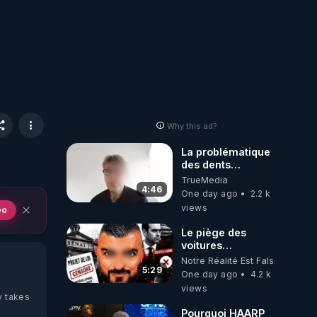
Why this ad?
La problématique
des dents
dévitalisées et
TrueMedia
des implants
4:46
One day ago
2.2 k
views
eo
Le piège des
voitures
électriques se
Notre Réalité Est Falsifiée Et F
referme sur les
5:29
One day ago
4.2 k
usagers !
views
y takes
Pourquoi HAARP