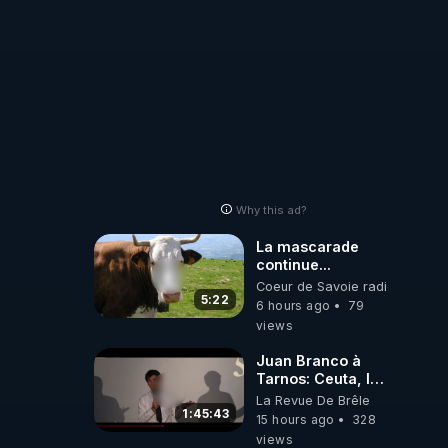
Why this ad?
La mascarade
continue...
Coeur de Savoie radioweb TV
5:22
6 hours ago
79
views
Juan Branco à
Tarnos: Ceuta, le
narcotrafic et le
La Revue De Brêle
pouvoir en France
1:45:43
15 hours ago
328
views