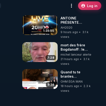
Log in
ANTOINE
PRÉSENTE
AH2020 LE LIVE
AH2020
20H ***DU
1:35:50
9 hours ago
3.1 k
06/08/2026***
views
mort des frère
Bogdanoff : le
mensonge d état
michel lanceur alerte
7:28
21 hours ago
3.1 k
views
Quand tu te
branles
bonhomme tu
OHM ÉGA MAN
émets des ondes
9:36
18 hours ago
2.3 k
ils ont juste omis
views
de t'expliquer