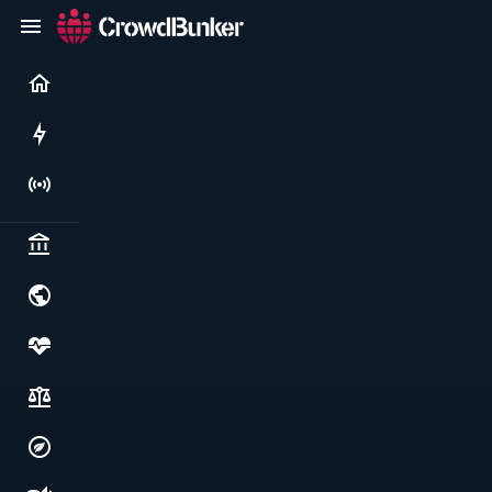
Current
Rushes
Live
Politics & institutions
World & geopolitics
Health, food & wellbeing
Society, justice & freedoms
Economy, environment & technology