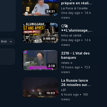
prépare en réalité
un CHAOS
La Puce à l'oreille
climatique, on
34:31
One day ago
1.6 k
répond
views
🌕🚀
**L'alunissage,
57 ans après :
Infos et vérité
Émission spéciale
3:46:45
One day ago
1.2 k
first
avec John Doe
views
!** 👨 🚀✨
2216 - L'état des
banques
relais-x
2:18
13 hours ago
723
views
La Russie lance
28 missiles sur
Kiev, l'attaque
LEF
révèle la faiblesse
15:03
6 hours ago
105
de Kiev
views