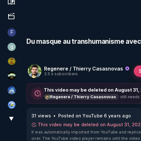
Science, history & spirituality
Culture, media & entertainment
F
Finalscape
Du masque au transhumanisme avec 
g
gilo59
CDS pour TOUS
Regenere / Thierry Casasnovas
3.5 k subscribers
DMSO pour TOUS
This video may be deleted on August 31,
PAROLE LIBRE
still needs
Regenere / Thierry Casasnovas
Tonton Posture Débrief
31 views
Posted on YouTube 6 years ago
▼
View More
This video may be deleted on August 31, 20
It was automatically imported from YouTube and replica
over. The YouTube video player remains until the video