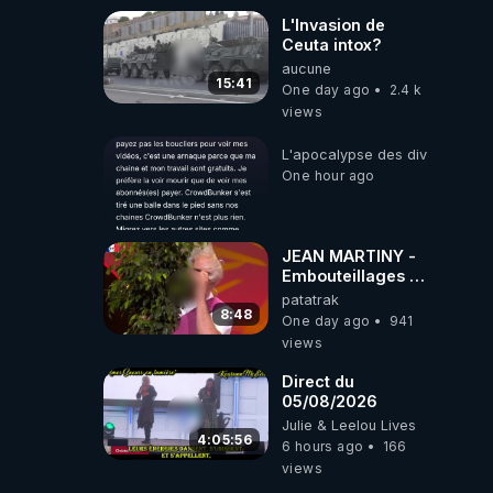
L'Invasion de
Ceuta intox?
aucune
15:41
One day ago
2.4 k
views
L'apocalypse des divulgations
One hour ago
JEAN MARTINY -
Embouteillages à
Paris
patatrak
8:48
One day ago
941
views
Direct du
05/08/2026
Julie & Leelou Lives
4:05:56
6 hours ago
166
views