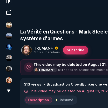
Science, history & spirituality
Culture, media & entertainment
patatrak
La Vérité en Questions - Mark Steel
système d'armes
michel lanceur alerte
TRUMAN+
AH2020
Subscribe
3.3 k subscribers
HYM.MEDIA
This video may be deleted on August 31,
still needs 44 Shields this month t
TRUMAN+
TrueMedia
Ambr3
313 views
Broadcast on CrowdBunker one ye
▼
This video may be deleted on August 31, 20
View More
Description
Résumé