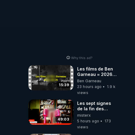
autres sites
 !!!

comme "VK, X,
Odysee, et Tik-
Tok", je vous
mettrai les liens
en commentaires.
Bisous la famille.
Why this ad?
Les films de Ben
Garneau = 2026-
08-05
Ben Garneau
15:39
23 hours ago
1.9 k
views
Les sept signes
de la fin des
temps selon
misterx
l’intervenant
49:03
5 hours ago
173
views