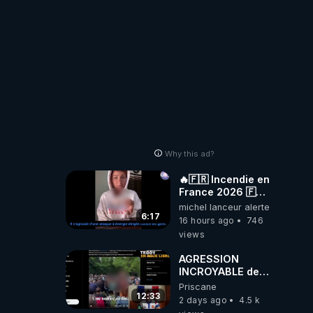
Why this ad?
🔥🇫🇷 Incendie en
France 2026 🇫🇷
🔥 💥Criminel ou
michel lanceur alerte
coincidence
6:17
16 hours ago
746
naturelle?💥
views
@NostraDamoucho
AGRESSION
INCROYABLE de
DIEUDONNÉ sur
Priscane
SCÈNE
12:33
2 days ago
4.5 k