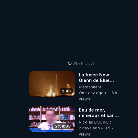
nt pas 
Why this ad?
La fusée New
Glenn de Blue
Origin vient de
Platosphère
partir en fumée.
2:43
One day ago
1.6 k
views
Eau de mer,
minéraux et santé
cellulaire avec
Nicolas BOUVIER
Grégoire Cadeau
2:58:03
2 days ago
1.5 k
views