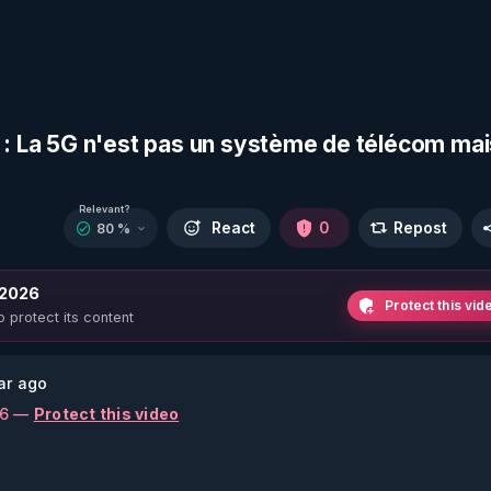
e : La 5G n'est pas un système de télécom mai
Relevant?
React
0
Repost
80 %
 2026
Protect this vid
o protect its content
ar ago
26 —
Protect this video