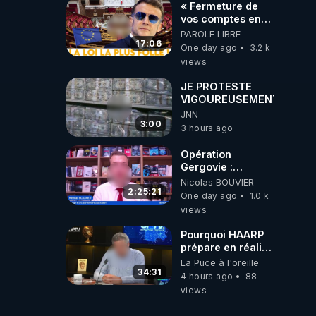
« Fermeture de
vos comptes en
banque ! » :
PAROLE LIBRE
Macron impose
17:06
One day ago
3.2 k
une loi folle !
views
JE PROTESTE
VIGOUREUSEMENT
JNN
3:00
3 hours ago
Opération
Gergovie :
‪@38resistancegauloise‬
Nicolas BOUVIER
‪@MarionSigautOfficiel‬
2:25:21
One day ago
1.0 k
‪@gladysriifard5710‬
views
Laëtitia
Pourquoi HAARP
prépare en réalité
un CHAOS
La Puce à l'oreille
 / 
climatique, on
34:31
4 hours ago
88
répond
WITCH 
views