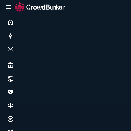
Current
Rushes
Live
Politics & institutions
World & geopolitics
Health, food & wellbeing
Society, justice & freedoms
Economy, environment & technology