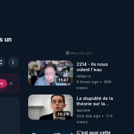
s un
Why this ad?
2214 - Ils nous
volent l'eau
relais-x
11:47
9 hours ago
669
eo
views
La stupidité de la
théorie sur la
responsabilité de
aucune
l’homme
10:29
One day ago
1.1 k
concernant le
views
dioxyde de
carbone.
C'est quoi cette