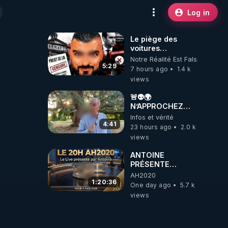
Log in
Le piège des
voitures
électriques se
Notre Réalité Est Falsifiée Et F
referme sur les
5:29
7 hours ago
1.4 k
usagers !
views
🚨👽🌍
N’APPROCHEZ
PAS LA TERRE ! 😱
Infos et vérité
🛸
4:41
23 hours ago
2.0 k
views
ANTOINE
PRÉSENTE
AH2020 LE LIVE
AH2020
20H ***DU
1:20:36
One day ago
5.7 k
04/08/2026***
views
📷LE GRAND
RÉVEIL EST EN
MARCHE 📷