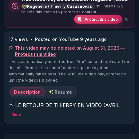
still needs 125
Regenere / Thierry Casasnovas
Shields this month to protect its content
Protect this video
17 views
Posted on YouTube 9 years ago
This video may be deleted on August 31, 2026 —
Protect this video
It was automatically imported from YouTube and replicated on
this platform.
In the case of a blockage, our system
automatically takes over. The YouTube video player remains
until the video is blocked.
Description
Résumé
🌱 LE RETOUR DE THIERRY EN VIDÉO (AVRIL 
2022)!

More
Découvrez la saison 2 des vidéos sur le nouveau 
https://www.rgnr.fr/presentation.html