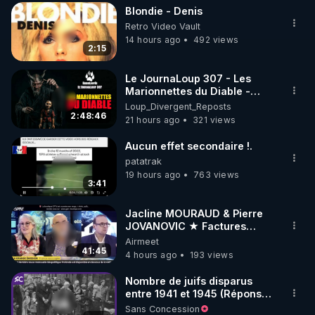
Blondie - Denis
▶ 30 jours gratuit sur l’application de méditation et 
Retro Video Vault
de bien-être ENVOL :

14 hours ago
492 views
2:15
Rendez-vous sur 
https://www.envol.app/code
 avec 
le code : REGENERE
Le JournaLoup 307 - Les
Marionnettes du Diable -
Loup Divergent 2026.08.07
Loup_Divergent_Reposts
2:48:46
21 hours ago
321 views
Aucun effet secondaire !.
patatrak
19 hours ago
763 views
3:41
Jacline MOURAUD & Pierre
JOVANOVIC ★ Factures
Impayées : Où Est Passé Le
Airmeet
Pognon ?
41:45
4 hours ago
193 views
Nombre de juifs disparus
entre 1941 et 1945 (Réponse
à mes accusateurs)
Sans Concession