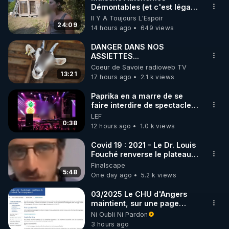
Démontables (et c'est légal).
🌱 INSTAGRAM

Visite éco village en
Il Y A Toujours L'Espoir
Bretagne
24:09
14 hours ago
649 views
https://www.instagram.com/rdlr_thierrycasasnovas/
http://rgnr.li/instagram
DANGER DANS NOS
ASSIETTES...
Coeur de Savoie radioweb TV
🌱 LA NEWSLETTER

13:21
17 hours ago
2.1 k views
Pour ne pas rater l’actualité RGNR (stages, 
Paprika en a marre de se
faire interdire de spectacle.
http://rgnr.li/news
Elle décide donc de devenir
LEF
DJ !
0:38
12 hours ago
1.0 k views
🌱 VIDÉOS NON CENSURÉES SUR ODYSEE 

Toutes les vidéos Youtube sont aussi sur la 
Covid 19 : 2021 - Le Dr. Louis
Fouché renverse le plateau
de CNews !
Finalscape
http://rgnr.li/odysee
5:48
One day ago
5.2 k views
🌱 LES STAGES EN PRÉSENTIEL

03/2025 Le CHU d'Angers
maintient, sur une page
mise à jour, ses consignes
Ni Oubli Ni Pardon
http://rgnr.li/stages
sanitaires Covid en
3 hours ago