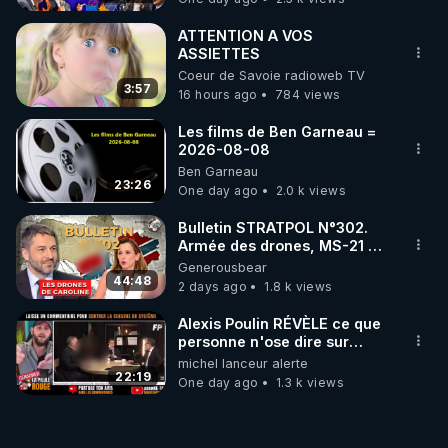
ATTENTION A VOS
ASSIETTES
Coeur de Savoie radioweb TV
3:57
16 hours ago
784 views
Les films de Ben Garneau =
2026-08-08
Ben Garneau
23:26
One day ago
2.0 k views
Bulletin STRATPOL N°302.
Armée des drones, MS-21 en
série, missiles coréens.
Generousbear
07.08.2026.
44:48
2 days ago
1.8 k views
Alexis Poulin RÉVÈLE ce que
personne n'ose dire sur
l'Union européenne (C'est
michel lanceur alerte
explosif)
22:19
One day ago
1.3 k views