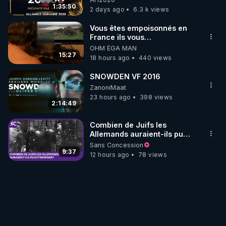
1:35:50
2 days ago
6.3 k views
Vous êtes empoisonnés en
France ils vous
empoisonnent tranquille
OHM ÉGA MAN
15:27
18 hours ago
440 views
SNOWDEN VF 2016
ZanoniMaat
23 hours ago
398 views
2:14:49
Combien de Juifs les
Allemands auraient-ils pu
exterminer?
Sans Concession
9:37
12 hours ago
78 views