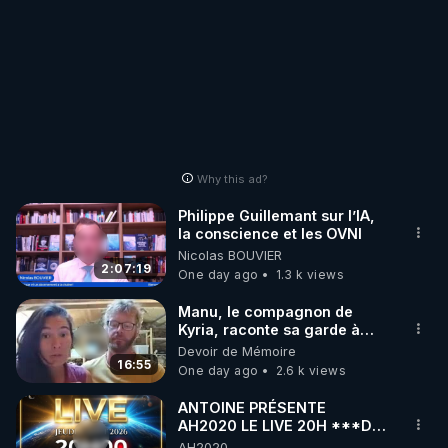
Why this ad?
Philippe Guillemant sur l’IA,
la conscience et les OVNI
Nicolas BOUVIER
2:07:19
One day ago
1.3 k views
Manu, le compagnon de
Kyria, raconte sa garde à
vue musclée. PARTAGEZ!
Devoir de Mémoire
16:55
One day ago
2.6 k views
ANTOINE PRÉSENTE
AH2020 LE LIVE 20H ***DU
06/08/2026***
AH2020