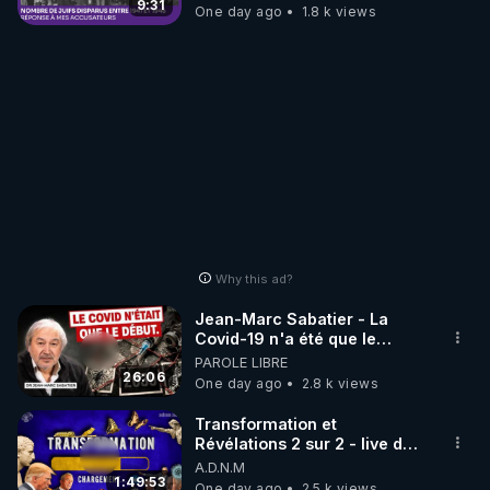
9:31
One day ago
1.8 k views
Why this ad?
Jean-Marc Sabatier - La
Covid-19 n'a été que le
début - L'ARNm & l'ARNm-aa
PAROLE LIBRE
jusqu où auront-t-il ?
26:06
One day ago
2.8 k views
Transformation et
Révélations 2 sur 2 - live du
07/08/26
A.D.N.M
1:49:53
One day ago
2.5 k views