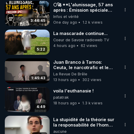
🌕🚀 **L'alunissage, 57 ans
▶ 30 jours gratuit sur l’application de méditation et 
après : Émission spéciale
avec John Doe !** 👨 🚀✨
Infos et vérité
de bien-être ENVOL :

3:46:45
One day ago
1.2 k views
Rendez-vous sur 
https://www.envol.app/code
 avec 
le code : REGENERE
La mascarade continue...
Coeur de Savoie radioweb TV
4 hours ago
62 views
5:22
Juan Branco à Tarnos:
Ceuta, le narcotrafic et le
pouvoir en France
La Revue De Brêle
1:45:43
13 hours ago
302 views
voila l'euthanasie !
patatrak
18 hours ago
1.3 k views
4:49
La stupidité de la théorie sur
la responsabilité de l’homme
concernant le dioxyde de
aucune