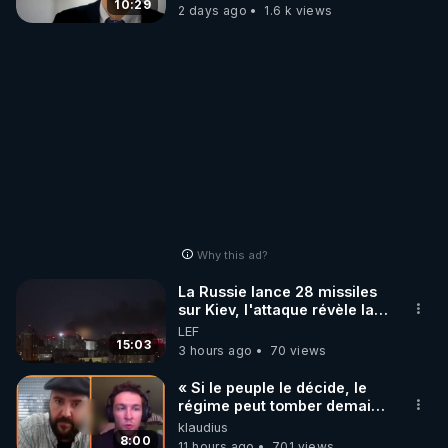
carbone.
10:29
2 days ago
1.6 k views
Why this ad?
La Russie lance 28 missiles
sur Kiev, l'attaque révèle la
faiblesse de Kiev
LEF
15:03
3 hours ago
70 views
« Si le peuple le décide, le
régime peut tomber demain !
»
klaudius
8:00
11 hours ago
701 views