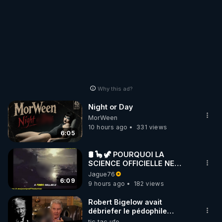
Why this ad?
Night or Day
MorWeen
10 hours ago
331 views
6:05
🛢 🦕 🦖 POURQUOI LA
SCIENCE OFFICIELLE NE
CONNAÎT-ELLE PAS LA VRAIE
Jague76
ORIGINE DU PÉTROLE ?
6:09
9 hours ago
182 views
Robert Bigelow avait
débriefer le pédophile
génocidaire de donald j
tic tac ufo