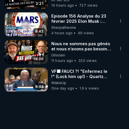
trump
2:21
14 hours ago
727 views
Episode 156 Analyse du 23
février 2025 Elon Musk :
Houston , on a un problème !
Sherpatheone
8:42
4 hours ago
49 views
Nous ne sommes pas gênés
et nous n’avons pas besoin
de nous excuser ! #jw
Ghislain
#jehovah #collegecentral
18:30
11 hours ago
320 views
VF🟩 FAUCI ?! "Enfermez le
!" (Lock him up!) - Quartz
Traduction
WakeUp
9:48
One day ago
1.9 k views