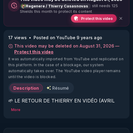
still needs 125
Regenere / Thierry Casasnovas
Shields this month to protect its content
Protect this video
17 views
Posted on YouTube 9 years ago
This video may be deleted on August 31, 2026 —
Protect this video
It was automatically imported from YouTube and replicated on
this platform.
In the case of a blockage, our system
automatically takes over. The YouTube video player remains
until the video is blocked.
Description
Résumé
🌱 LE RETOUR DE THIERRY EN VIDÉO (AVRIL 
2022)!

More
Découvrez la saison 2 des vidéos sur le nouveau 
https://www.rgnr.fr/presentation.html