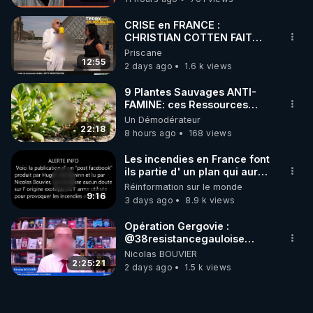
CRISE en FRANCE :
CHRISTIAN COTTEN FAIT
une étrange découverte
Priscane
12:55
2 days ago
1.6 k views
9 Plantes Sauvages ANTI-
FAMINE: ces Ressources
NUTRITIVES&MéDICINALES"gratuite
Un Démodérateur
JARDIN&des Haies
22:18
8 hours ago
168 views
Les incendies en France font
ils partie d' un plan qui aurait
débuté le 11 septembre 2001
Réinformation sur le monde
?
9:16
3 days ago
8.9 k views
Opération Gergovie :
‪@38resistancegauloise‬
‪@MarionSigautOfficiel‬
Nicolas BOUVIER
‪@gladysriifard5710‬ Laëtitia
2:25:21
2 days ago
1.5 k views