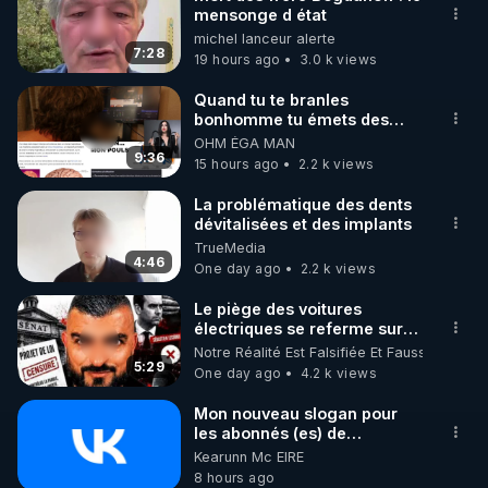
mensonge d état
🌱 INSTAGRAM

michel lanceur alerte
7:28
19 hours ago
3.0 k views
https://www.instagram.com/rdlr_thierrycasasnovas/
http://rgnr.li/instagram
Quand tu te branles
bonhomme tu émets des
ondes ils ont juste omis de
OHM ÉGA MAN
🌱 LA NEWSLETTER

t'expliquer
9:36
15 hours ago
2.2 k views
Pour ne pas rater l’actualité RGNR (stages, 
La problématique des dents
dévitalisées et des implants
http://rgnr.li/news
TrueMedia
4:46
One day ago
2.2 k views
🌱 VIDÉOS NON CENSURÉES SUR ODYSEE 

Toutes les vidéos Youtube sont aussi sur la 
Le piège des voitures
électriques se referme sur
les usagers !
Notre Réalité Est Falsifiée Et Fausse
http://rgnr.li/odysee
5:29
One day ago
4.2 k views
🌱 LES STAGES EN PRÉSENTIEL

Mon nouveau slogan pour
les abonnés (es) de
CrowdBunker : "La gratuité,
Kearunn Mc EIRE
http://rgnr.li/stages
c'est pour vous. Le travail,
8 hours ago