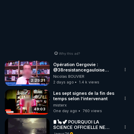
Why this ad?
Opération Gergovie :
‪@38resistancegauloise‬
‪@MarionSigautOfficiel‬
Nicolas BOUVIER
‪@gladysriifard5710‬ Laëtitia
2:25:21
2 days ago
1.4 k views
Les sept signes de la fin des
temps selon l’intervenant
misterx
49:03
One day ago
760 views
🛢 🦕 🦖 POURQUOI LA
SCIENCE OFFICIELLE NE
CONNAÎT-ELLE PAS LA VRAIE
Jague76