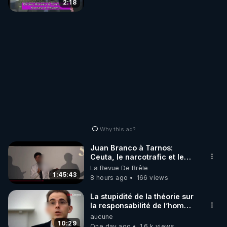
2:18
Why this ad?
Juan Branco à Tarnos:
Ceuta, le narcotrafic et le
pouvoir en France
La Revue De Brêle
1:45:43
8 hours ago
166 views
La stupidité de la théorie sur
la responsabilité de l’homme
concernant le dioxyde de
aucune
carbone.
10:29
One day ago
1.6 k views