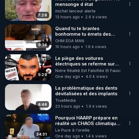
mensonge d état
🌱 INSTAGRAM

michel lanceur alerte
7:28
13 hours ago
2.6 k views
https://www.instagram.com/rdlr_thierrycasasnovas/
http://rgnr.li/instagram
Quand tu te branles
bonhomme tu émets des
ondes ils ont juste omis de
OHM ÉGA MAN
🌱 LA NEWSLETTER

t'expliquer
9:36
10 hours ago
1.6 k views
Pour ne pas rater l’actualité RGNR (stages, 
Le piège des voitures
électriques se referme sur
http://rgnr.li/news
les usagers !
Notre Réalité Est Falsifiée Et Fausse
5:29
One day ago
4.0 k views
🌱 VIDÉOS NON CENSURÉES SUR ODYSEE 

Toutes les vidéos Youtube sont aussi sur la 
La problématique des dents
dévitalisées et des implants
TrueMedia
http://rgnr.li/odysee
4:46
23 hours ago
1.9 k views
🌱 LES STAGES EN PRÉSENTIEL

Pourquoi HAARP prépare en
réalité un CHAOS climatique,
on répond
La Puce à l'oreille
http://rgnr.li/stages
34:31
One day ago
1.4 k views