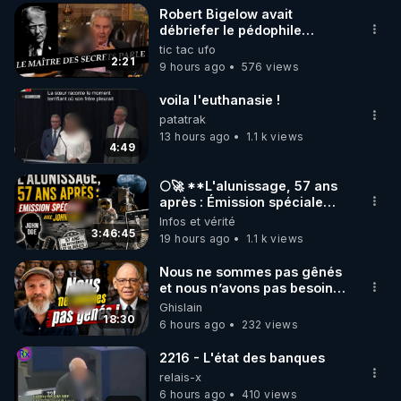
Robert Bigelow avait
▶ 30 jours gratuit sur l’application de méditation et 
débriefer le pédophile
génocidaire de donald j
tic tac ufo
de bien-être ENVOL :

trump
2:21
9 hours ago
576 views
Rendez-vous sur 
https://www.envol.app/code
 avec 
le code : REGENERE
voila l'euthanasie !
patatrak
13 hours ago
1.1 k views
4:49
🌕🚀 **L'alunissage, 57 ans
après : Émission spéciale
avec John Doe !** 👨 🚀✨
Infos et vérité
3:46:45
19 hours ago
1.1 k views
Nous ne sommes pas gênés
et nous n’avons pas besoin
de nous excuser ! #jw
Ghislain
#jehovah #collegecentral
18:30
6 hours ago
232 views
2216 - L'état des banques
relais-x
6 hours ago
410 views