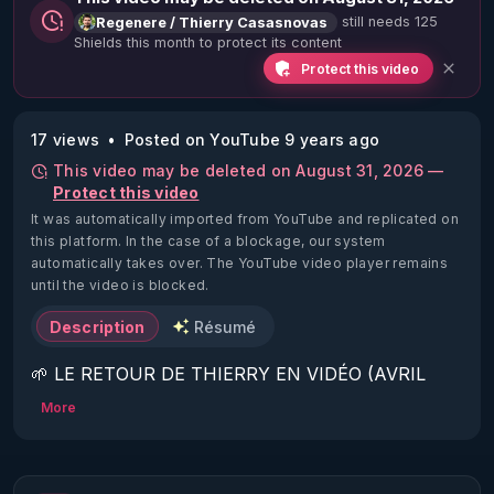
still needs 125
Regenere / Thierry Casasnovas
Shields this month to protect its content
Protect this video
17 views
Posted on YouTube 9 years ago
This video may be deleted on August 31, 2026 —
Protect this video
It was automatically imported from YouTube and replicated on
this platform.
In the case of a blockage, our system
automatically takes over. The YouTube video player remains
until the video is blocked.
Description
Résumé
🌱 LE RETOUR DE THIERRY EN VIDÉO (AVRIL 
2022)!

More
Découvrez la saison 2 des vidéos sur le nouveau 
https://www.rgnr.fr/presentation.html