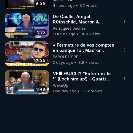
ORIGINE DU PÉTROLE ?
6:09
4 hours ago
97 views
De Gaulle, Amgot,
R0thschild, Macron &
Pompidou… Macron Claude
Perruques Jaunes
Janvier, GPTV, 18 X 2024
5:35
11 hours ago
388 views
« Fermeture de vos comptes
en banque ! » : Macron
impose une loi folle !
PAROLE LIBRE
17:06
2 days ago
3.9 k views
VF🟩 FAUCI ?! "Enfermez le
!" (Lock him up!) - Quartz
Traduction
WakeUp
9:48
One day ago
1.9 k views