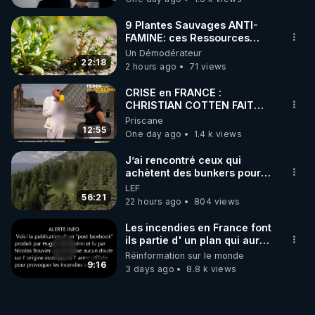
9 Plantes Sauvages ANTI-
FAMINE: ces Ressources
NUTRITIVES&MéDICINALES"gratuite
Un Démodérateur
JARDIN&des Haies
22:18
2 hours ago
71 views
CRISE en FRANCE :
CHRISTIAN COTTEN FAIT
une étrange découverte
Priscane
12:55
One day ago
1.4 k views
J’ai rencontré ceux qui
achètent des bunkers pour
survivre à la fin du monde
LEF
56:21
22 hours ago
804 views
Les incendies en France font
ils partie d' un plan qui aurait
débuté le 11 septembre 2001
Réinformation sur le monde
?
9:16
3 days ago
8.8 k views