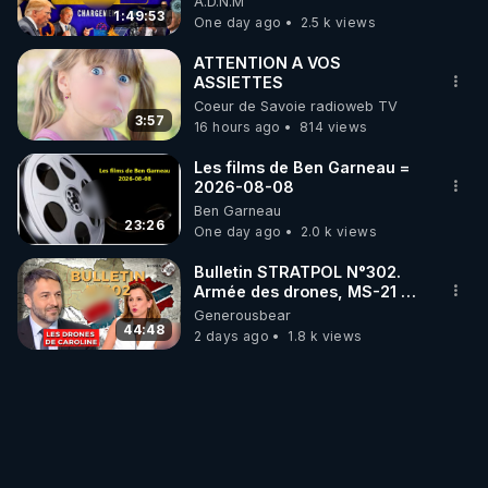
A.D.N.M
1:49:53
One day ago
2.5 k views
ATTENTION A VOS
ASSIETTES
Coeur de Savoie radioweb TV
3:57
16 hours ago
814 views
Les films de Ben Garneau =
2026-08-08
Ben Garneau
23:26
One day ago
2.0 k views
Bulletin STRATPOL N°302.
Armée des drones, MS-21 en
série, missiles coréens.
Generousbear
07.08.2026.
44:48
2 days ago
1.8 k views