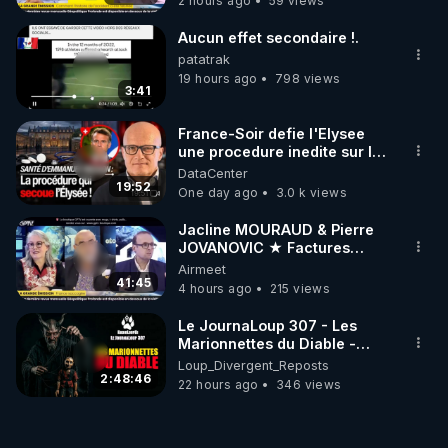
2 hours ago
59 views
Aucun effet secondaire !.
patatrak
19 hours ago
798 views
3:41
France-Soir defie l'Elysee
une procedure inedite sur la
sante du president - Nexus
DataCenter
19:52
One day ago
3.0 k views
Jacline MOURAUD & Pierre
JOVANOVIC ★ Factures
Impayées : Où Est Passé Le
Airmeet
Pognon ?
41:45
4 hours ago
215 views
Le JournaLoup 307 - Les
Marionnettes du Diable -
Loup Divergent 2026.08.07
Loup_Divergent_Reposts
2:48:46
22 hours ago
346 views