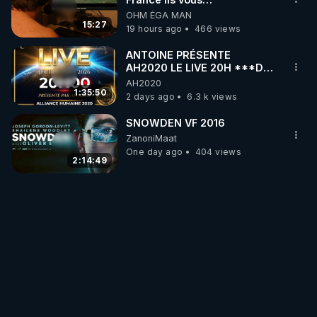
empoisonnent tranquille
OHM ÉGA MAN
15:27
19 hours ago
466 views
ANTOINE PRÉSENTE
AH2020 LE LIVE 20H ***DU
06/08/2026***
AH2020
1:35:50
2 days ago
6.3 k views
SNOWDEN VF 2016
ZanoniMaat
One day ago
404 views
2:14:49