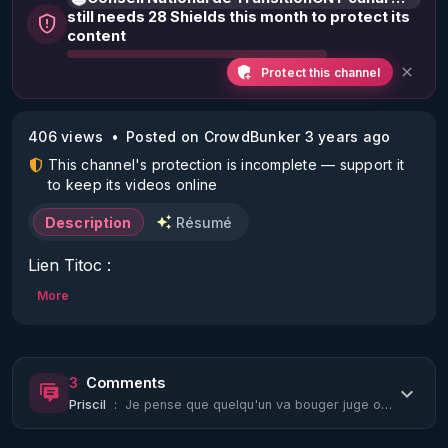
still needs 28 Shields this month to protect its
content
Protect this channel
406 views
Posted on CrowdBunker 3 years ago
This channel's protection is incomplete — support it
to keep its videos online
Description
Résumé
Lien Titoc : 
https://www.tiktok.com/@cntcanalhistorique?
More
lang=fr
3
Comments
Pour connaître vos droits et les faire valoir, 
Priscil
:
Je pense que quelqu'un va bouger juge ou militaire ou gendarme ou pourquoi pas t...
informez-vous sur le site www.conseilnational.fr

Prendre rendez-vous pour être diffusé dans nos 