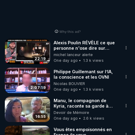
Why this ad?
Alexis Poulin RÉVÈLE ce que
personne n'ose dire sur
l'Union européenne (C'est
michel lanceur alerte
explosif)
22:19
One day ago
1.3 k views
Philippe Guillemant sur l’IA,
la conscience et les OVNI
Nicolas BOUVIER
2:07:19
One day ago
1.3 k views
Manu, le compagnon de
Kyria, raconte sa garde à
vue musclée. PARTAGEZ!
Devoir de Mémoire
16:55
One day ago
2.6 k views
Vous êtes empoisonnés en
France ils vous