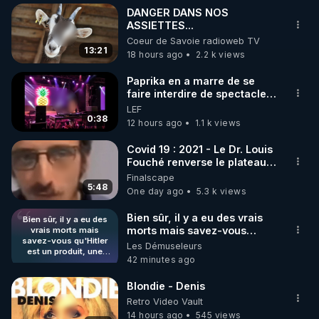
DANGER DANS NOS
ASSIETTES...
Coeur de Savoie radioweb TV
13:21
18 hours ago
2.2 k views
Paprika en a marre de se
faire interdire de spectacle.
Elle décide donc de devenir
LEF
DJ !
0:38
12 hours ago
1.1 k views
Covid 19 : 2021 - Le Dr. Louis
Fouché renverse le plateau
de CNews !
Finalscape
5:48
One day ago
5.3 k views
Bien sûr, il y a eu des vrais
Bien sûr, il y a eu des
morts mais savez-vous
vrais morts mais
savez-vous qu'Hitler
qu'Hitler est un produit, une
Les Démuseleurs
est un produit, une
mise en scène des
42 minutes ago
mise en scène des
Etazuniens pour prendre le
Etazuniens pour
contrôle de l'Europe ? Je
prendre le contrôle de
Blondie - Denis
m'explique : Ils ont créé un
l'Europe ? Je
Retro Video Vault
m'explique : Ils ont
personnage pour éliminer
14 hours ago
545 views
créé un personnage