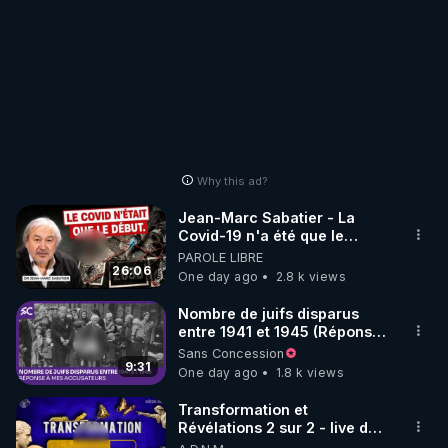
Why this ad?
Jean-Marc Sabatier - La
Covid-19 n'a été que le
début - L'ARNm & l'ARNm-aa
PAROLE LIBRE
jusqu où auront-t-il ?
26:06
One day ago
2.8 k views
Nombre de juifs disparus
entre 1941 et 1945 (Réponse
à mes accusateurs)
Sans Concession
9:31
One day ago
1.8 k views
Transformation et
Révélations 2 sur 2 - live du
07/08/26