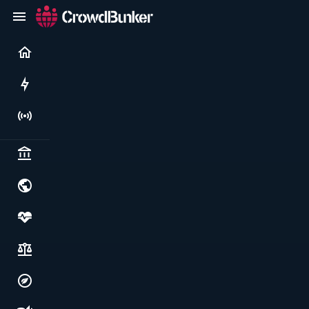
Current
Rushes
Live
Politics & institutions
World & geopolitics
Health, food & wellbeing
Society, justice & freedoms
Economy, environment & technology