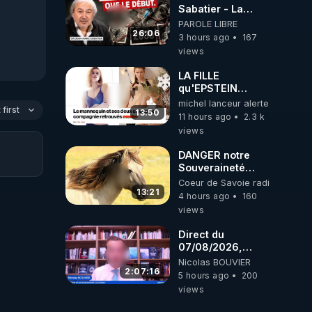
ukrainienne
Sabatier - La
Covid-19 n'a été
PAROLE LIBRE
que le début -
26:06
3 hours ago
167
L'ARN messager
views
jusqu où ira-t-il ?


LA FILLE
qu'EPSTEIN
VOULAIT CACHER
michel lanceur alerte
first
13:50
11 hours ago
2.3 k
views
DANGER notre
Souveraineté
 par 
Alimentaire est
Coeur de Savoie radioweb TV
attaqué...
13:21
4 hours ago
160
views
Direct du
zine-
07/08/2026,
présenté par
Nicolas BOUVIER
Nicolas BOUVIER
2:07:16
5 hours ago
200
s) 
views
bert-