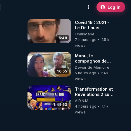
Log in
Covid 19 : 2021 -
Le Dr. Louis
Fouché renverse
Finalscape
le plateau de
5:48
7 hours ago
1.5 k
CNews !
views
Manu, le
compagnon de
Kyria, raconte sa
Devoir de Mémoire
garde à vue
16:55
5 hours ago
549
musclée.
views
PARTAGEZ!
Transformation et
Révélations 2 sur
2 - live du
A.D.N.M
07/08/26
1:49:53
4 hours ago
1.1 k
views