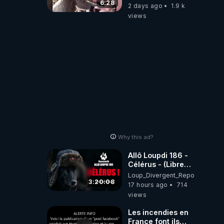
aiment… 🥹❤️
6:28
2 days ago
1.9 k
views
Why this ad?
Allô Loupdi 186 -
Célérus - (Libre
Antenne) - Loup
Loup_Divergent_Reposts
Divergent
3:20:08
17 hours ago
714
2026.08.06
views
Les incendies en
France font ils