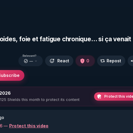
oides, foie et fatigue chronique… si ça venait
Relevant?
React
0
Repost
—
Subscribe
 2026
Protect this vid
 125 Shields this month to protect its content
go
26 —
Protect this video