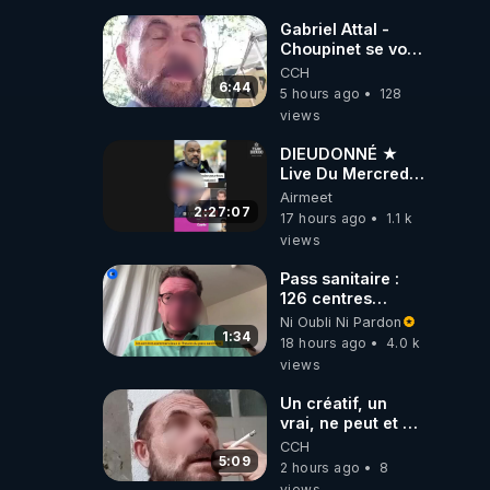
Gabriel Attal -
Choupinet se voit
en haut de
CCH
lus 
l'affiche
6:44
5 hours ago
128
views
DIEUDONNÉ ★
Live Du Mercredi
tion.

5 Août 2026
Airmeet
2:27:07
17 hours ago
1.1 k
views
Pass sanitaire :
126 centres
commerciaux
Ni Oubli Ni Pardon
concernés par
1:34
18 hours ago
4.0 k
l'obligation dans
views
toute la France
Un créatif, un
vrai, ne peut et ne
doit pas faire
CCH
appel à
5:09
2 hours ago
8
l'intelligence
views