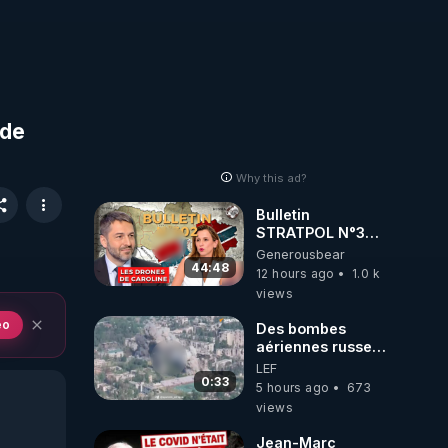
 de
Why this ad?
Bulletin
STRATPOL N°302.
Armée des
Generousbear
drones, MS-21 en
44:48
12 hours ago
1.0 k
série, missiles
views
coréens.
07.08.2026.
eo
Des bombes
aériennes russes
anéantissent les
LEF
centres de
0:33
5 hours ago
673
contrôle de
views
drones de 3
brigades
Jean-Marc