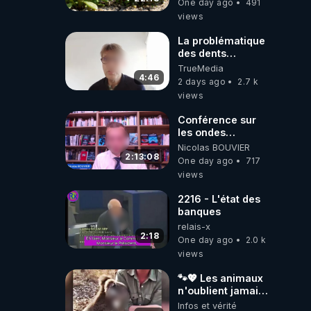
One day ago
491
NUTRITIVES&MéDICINALES
views
JARDIN&des
Haies
La problématique
des dents
dévitalisées et
TrueMedia
des implants
4:46
2 days ago
2.7 k
views
Conférence sur
les ondes
électromagnétiques
Nicolas BOUVIER
par Grégoire
2:13:08
One day ago
717
Caustru et Bart de
views
Wever !
2216 - L'état des
banques
relais-x
2:18
One day ago
2.0 k
views
🐾💖 Les animaux
n'oublient jamais
ceux qu'ils
Infos et vérité