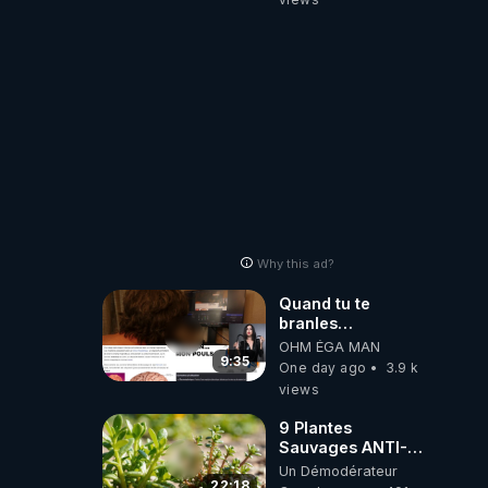
artificielle
Why this ad?
Quand tu te
branles
bonhomme tu
OHM ÉGA MAN
émets des ondes
9:35
One day ago
3.9 k
ils ont juste omis
views
de t'expliquer
9 Plantes
Sauvages ANTI-
FAMINE: ces
Un Démodérateur
Ressources
22:18