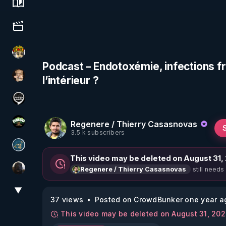
Science, history & spirituality
Culture, media & entertainment
Textes Sacrés & Maîtres Spirituels
Podcast – Endotoxémie, infections fr
l’intérieur ?
DataCenter
Notre Réalité Est Falsifiée Et Fausse
Regenere / Thierry Casasnovas
DMSO pour TOUS
3.5 k subscribers
Réinformation sur le monde
This video may be deleted on August 31,
still needs
Regenere / Thierry Casasnovas
TrueMedia
▼
View More
37 views
Posted on CrowdBunker one year a
This video may be deleted on August 31, 20