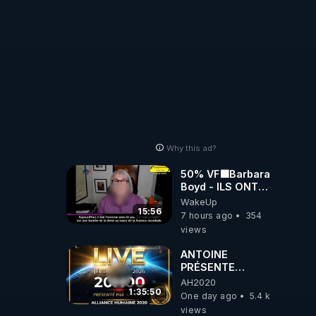
a 
ent 
Why this ad?
50% VF🟩Barbara
Boyd - ILS ONT
MENTI SUR TOUT
WakeUp
-Jocelyne
15:56
7 hours ago
354
Traduction
views
e, et 
ANTOINE
PRÉSENTE
AH2020 LE LIVE
AH2020
20H ***DU
1:35:50
One day ago
5.4 k
mai :

06/08/2026***
views