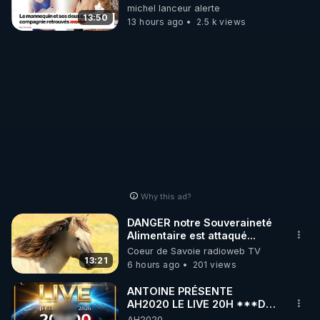
michel lanceur alerte
- Pourquoi vos analyses sont souvent « normales 
13:50
13 hours ago
2.5 k views
»… alors que vous allez mal,

- Et surtout : comment repérer les signes d’un foie 
en souffrance bien avant les transaminases.

On parle de toxines exogènes ET endogènes, de 
microbiote, d’infections froides, de perméabilité 
intestinale, et de cette fameuse réaction 
d’Herxheimer qui peut tout aggraver… si vous ne 
préparez pas votre terrain.

Why this ad?
Ce podcast vous offre un avant-goût exclusif du 
nouveau Parcours 7 RGNR.tv, disponible dès le 
DANGER notre Souveraineté
lundi 19 mai :

Alimentaire est attaqué...
Coeur de Savoie radioweb TV
✅ 9 modules,

13:21
6 hours ago
201 views
✅ 100+ pages de contenu exclusif,

✅ auto-tests, outils pratiques, stratégies 
ANTOINE PRÉSENTE
personnalisées.

AH2020 LE LIVE 20H ***DU
06/08/2026***
AH2020