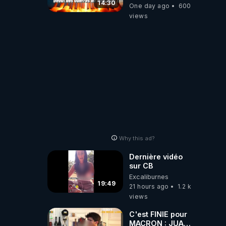
d'ALERTES
14:30
One day ago
600
combinant
views
"Théories"&"Faits
Accomplis"
Why this ad?
Dernière vidéo
sur CB
Excaliburnes
19:49
21 hours ago
1.2 k
views
C'est FINIE pour
MACRON : JUAN