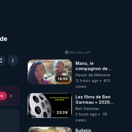
 de
Why this ad?
Manu, le
compagnon de
Kyria, raconte sa
Devoir de Mémoire
garde à vue
16:55
12 hours ago
810
musclée.
views
PARTAGEZ!
eo
Les films de Ben
Garneau = 2026-
08-08
Ben Garneau
23:26
2 hours ago
115
views
Bulletin