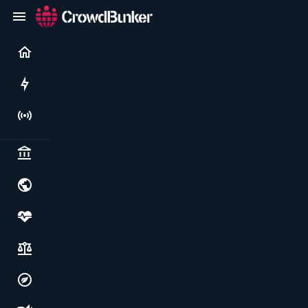
Current
Rushes
Live
Politics & institutions
World & geopolitics
Health, food & wellbeing
Society, justice & freedoms
Economy, environment & technology