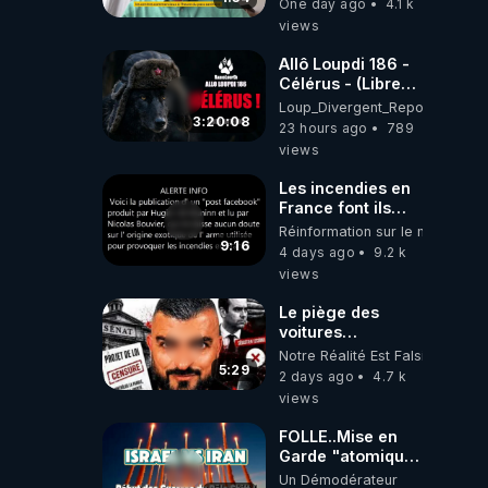
One day ago
4.1 k
l'obligation dans
views
toute la France
Allô Loupdi 186 -
Célérus - (Libre
Antenne) - Loup
Loup_Divergent_Reposts
Divergent
3:20:08
23 hours ago
789
2026.08.06
views
Les incendies en
France font ils
partie d' un plan
Réinformation sur le monde
qui aurait débuté
9:16
4 days ago
9.2 k
le 11 septembre
views
2001 ?
Le piège des
voitures
électriques se
Notre Réalité Est Falsifiée Et F
referme sur les
5:29
2 days ago
4.7 k
usagers !
views
FOLLE..Mise en
Garde "atomique"
d'1Sérial Lanceur
Un Démodérateur