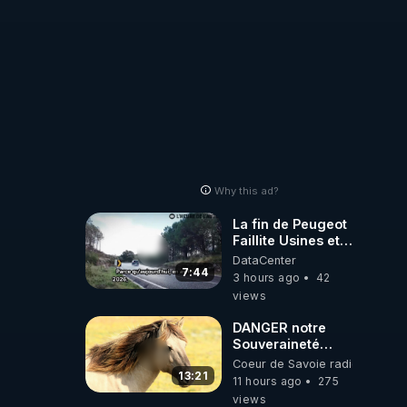
a 
ent 
Why this ad?
La fin de Peugeot
Faillite Usines et
Emplois
DataCenter
Menacees -
7:44
3 hours ago
42
L'heure de l'auto
views
e, et 
DANGER notre
Souveraineté
Alimentaire est
Coeur de Savoie radioweb TV
attaqué...
13:21
11 hours ago
275
mai :

views