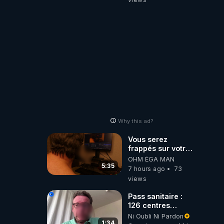
Why this ad?
Vous serez
frappés sur votre
sol européens par
OHM ÉGA MAN
la faute des
5:35
7 hours ago
73
dirigeants qui
views
s'en mettent dans
le nez
Pass sanitaire :
126 centres
commerciaux
Ni Oubli Ni Pardon
concernés par
1:34