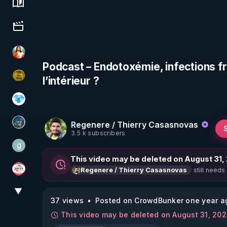
Science, history & spirituality
Culture, media & entertainment
L'autre son de cloche
Podcast – Endotoxémie, infections fr
l’intérieur ?
CDS pour TOUS
A.D.N.M
Regenere / Thierry Casasnovas
Réinformation sur le monde
3.5 k subscribers
g
gilo59
This video may be deleted on August 31,
still needs
Regenere / Thierry Casasnovas
JSF - TV
▼
View More
37 views
Posted on CrowdBunker one year a
This video may be deleted on August 31, 20