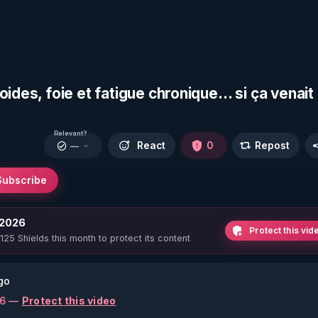
oides, foie et fatigue chronique… si ça venait
Relevant?
React
0
Repost
—
Subscribe
 2026
Protect this vid
 125 Shields this month to protect its content
go
26 —
Protect this video