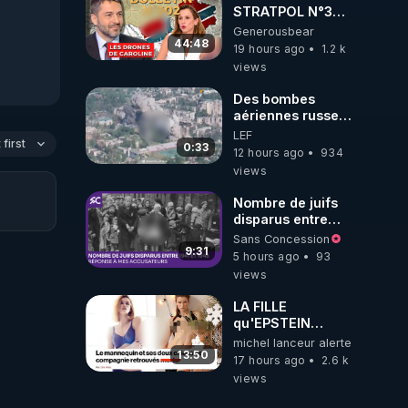
STRATPOL N°302.
Armée des
Generousbear
drones, MS-21 en
44:48
19 hours ago
1.2 k
série, missiles
views
coréens.


07.08.2026.
Des bombes
aériennes russes
anéantissent les
LEF
first
centres de
0:33
12 hours ago
934
contrôle de
views
drones de 3
brigades
Nombre de juifs
ukrainienne
disparus entre
 par 
1941 et 1945
Sans Concession
(Réponse à mes
9:31
5 hours ago
93
accusateurs)
views
LA FILLE
zine-
qu'EPSTEIN
VOULAIT CACHER
michel lanceur alerte
13:50
17 hours ago
2.6 k
s) 
views
bert-