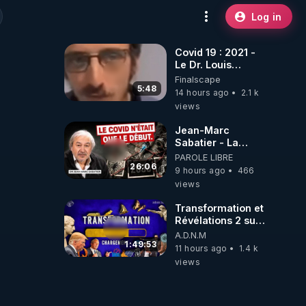
Log in
Covid 19 : 2021 -
Le Dr. Louis
Fouché renverse
Finalscape
le plateau de
5:48
14 hours ago
2.1 k
CNews !
views
Jean-Marc
Sabatier - La
Covid-19 n'a été
PAROLE LIBRE
que le début -
26:06
9 hours ago
466
L'ARNm &
views
l'ARNm-aa jusqu
où auront-t-il ?
Transformation et
Révélations 2 sur
2 - live du
A.D.N.M
07/08/26
1:49:53
11 hours ago
1.4 k
views