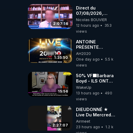
Direct du
07/08/2026,
présenté par
Nicolas BOUVIER
lus 
Nicolas BOUVIER
2:07:16
12 hours ago
353
views
ANTOINE
PRÉSENTE
tion.

AH2020 LE LIVE
AH2020
20H ***DU
1:35:50
One day ago
5.5 k
06/08/2026***
views
50% VF🟩Barbara
Boyd - ILS ONT
MENTI SUR TOUT
WakeUp
-Jocelyne
15:56
13 hours ago
490
Traduction
views
DIEUDONNÉ ★
Live Du Mercredi
5 Août 2026
Airmeet
2:27:07
23 hours ago
1.2 k
views