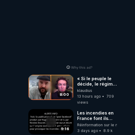
Why this ad?
« Si le peuple le
décide, le régime
peut tomber
klaudius
demain ! »
8:00
13 hours ago
709
views
Les incendies en
France font ils
partie d' un plan
Réinformation sur le monde
qui aurait débuté
9:16
3 days ago
8.9 k
le 11 septembre