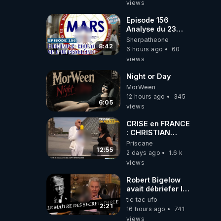
views
2001 ?
Episode 156
Analyse du 23
février 2025 Elon
Sherpatheone
Musk : Houston ,
8:42
6 hours ago
60
on a un problème
views
!
Night or Day
MorWeen
12 hours ago
345
6:05
views
CRISE en FRANCE
: CHRISTIAN
COTTEN FAIT une
Priscane
étrange
12:55
2 days ago
1.6 k
découverte
views
Robert Bigelow
avait débriefer le
pédophile
tic tac ufo
génocidaire de
2:21
16 hours ago
741
donald j trump
views