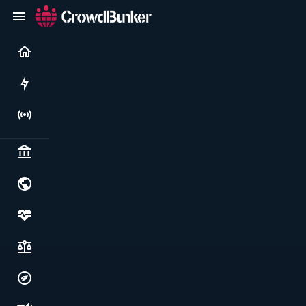
Current
Rushes
Live
Politics & institutions
World & geopolitics
Health, food & wellbeing
Society, justice & freedoms
Economy, environment & technology