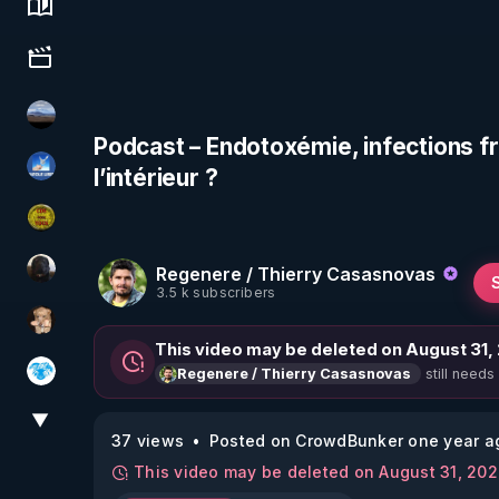
Science, history & spirituality
Culture, media & entertainment
michel lanceur alerte
Podcast – Endotoxémie, infections fr
l’intérieur ?
PAROLE LIBRE
CDS pour TOUS
Regenere / Thierry Casasnovas
TrueMedia
3.5 k subscribers
DataCenter
This video may be deleted on August 31,
still needs
Regenere / Thierry Casasnovas
A.D.N.M
▼
View More
37 views
Posted on CrowdBunker one year a
This video may be deleted on August 31, 20