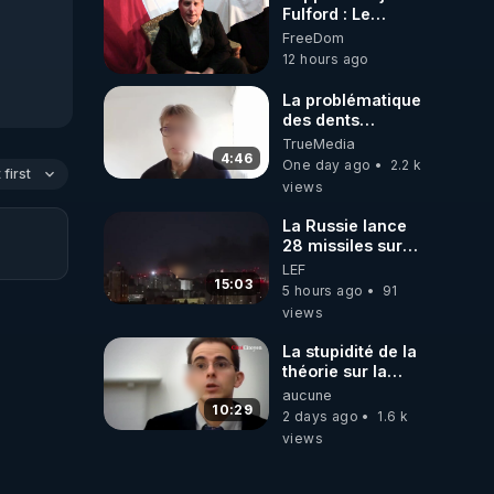
Fulford : Le
leadership
FreeDom
occidental
12 hours ago
dysfonctionnel
s’enfonce dans
La problématique


une spirale
des dents
infernale tandis
dévitalisées et
TrueMedia
que l’Arabie
des implants
4:46
One day ago
2.2 k
saoudite
first
views
s’effondre – 3
août 2026 ***
La Russie lance
https://prepareforchange
28 missiles sur
fulford-report-
Kiev, l'attaque
LEF
 par 
dysfunctional-
révèle la faiblesse
15:03
western-
5 hours ago
91
de Kiev
leadership-in-
views
death-spiral-as-
saudi-arabia-
La stupidité de la
falls-august-3-
théorie sur la
zine-
2026/
responsabilité de
aucune
l’homme
10:29
2 days ago
1.6 k
concernant le
views
dioxyde de
s) 
carbone.
bert-