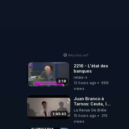
a 
ent 
Why this ad?
2216 - L'état des
banques
relais-x
2:18
12 hours ago
698
views
Juan Branco à
e, et 
Tarnos: Ceuta, le
narcotrafic et le
La Revue De Brêle
pouvoir en France
1:45:43
15 hours ago
315
mai :

views