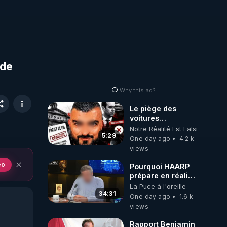
 de
Why this ad?
Le piège des
voitures
électriques se
Notre Réalité Est Falsifiée Et F
referme sur les
5:29
One day ago
4.2 k
usagers !
views
eo
Pourquoi HAARP
prépare en réalité
un CHAOS
La Puce à l'oreille
climatique, on
34:31
One day ago
1.6 k
répond
views
Rapport Benjamin