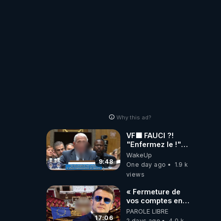
Why this ad?
VF🟩 FAUCI ?!
"Enfermez le !"
(Lock him up!) -
WakeUp
Quartz Traduction
9:48
One day ago
1.9 k
views
« Fermeture de
vos comptes en
banque ! » :
PAROLE LIBRE
Macron impose
17:06
2 days ago
4.0 k