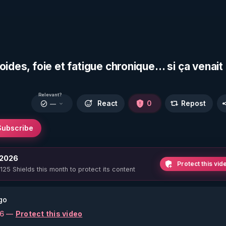
oides, foie et fatigue chronique… si ça venait
Relevant?
React
0
Repost
—
Subscribe
 2026
Protect this vid
 125 Shields this month to protect its content
go
26 —
Protect this video