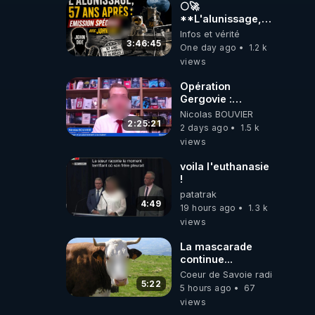
🌕🚀
**L'alunissage,
57 ans après :
Infos et vérité
Émission spéciale
3:46:45
One day ago
1.2 k
lus 
avec John Doe
views
!** 👨 🚀✨
Opération
Gergovie :
‪@38resistancegauloise‬
Nicolas BOUVIER
tion.

‪@MarionSigautOfficiel‬
2:25:21
2 days ago
1.5 k
‪@gladysriifard5710‬
views
Laëtitia
voila l'euthanasie
!
patatrak
4:49
19 hours ago
1.3 k
views
La mascarade
continue...
Coeur de Savoie radioweb TV
5:22
5 hours ago
67
views