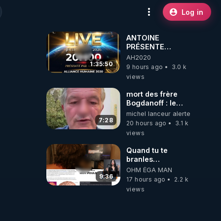
Log in
ANTOINE
PRÉSENTE
AH2020 LE LIVE
AH2020
20H ***DU
1:35:50
9 hours ago
3.0 k
06/08/2026***
views
mort des frère
Bogdanoff : le
mensonge d état
michel lanceur alerte
7:28
20 hours ago
3.1 k
views
Quand tu te
branles
bonhomme tu
OHM ÉGA MAN
émets des ondes
9:36
17 hours ago
2.2 k
ils ont juste omis
views
de t'expliquer