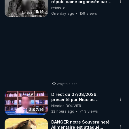
républicaine organisée par
les frères de la truelle
relais-x
15:19
One day ago
159 views
Why this ad?
Direct du 07/08/2026,
présenté par Nicolas
BOUVIER
Nicolas BOUVIER
2:07:16
22 hours ago
743 views
DANGER notre Souveraineté
Alimentaire est attaqué...