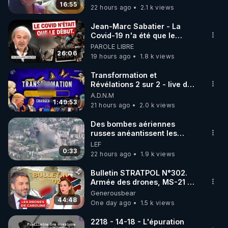
16:55
22 hours ago
2.1 k views
code : REGENERE10

Jean-Marc Sabatier - La
▶ 30 jours gratuit sur l’application de méditation et 
Covid-19 n'a été que le
début - L'ARNm & l'ARNm-aa
PAROLE LIBRE
de bien-être ENVOL :

jusqu où auront-t-il ?
26:06
19 hours ago
1.8 k views
Rendez-vous sur 
https://www.envol.app/code
 avec 
le code : REGENERE
Transformation et
Révélations 2 sur 2 - live du
07/08/26
A.D.N.M
1:49:53
21 hours ago
2.0 k views
Des bombes aériennes
russes anéantissent les
centres de contrôle de
LEF
drones de 3 brigades
0:33
22 hours ago
1.9 k views
ukrainienne
Bulletin STRATPOL N°302.
Armée des drones, MS-21 en
série, missiles coréens.
Generousbear
07.08.2026.
44:48
One day ago
1.5 k views
2218 - 14-18 - L'épuration