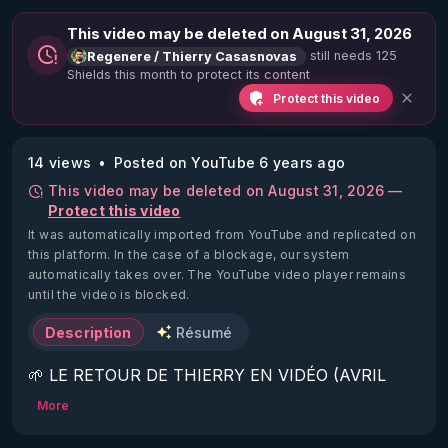
This video may be deleted on August 31, 2026
still needs 125
Regenere / Thierry Casasnovas
Shields this month to protect its content
Protect this video
14 views
Posted on YouTube 6 years ago
This video may be deleted on August 31, 2026 —
Protect this video
It was automatically imported from YouTube and replicated on
this platform.
In the case of a blockage, our system
automatically takes over. The YouTube video player remains
until the video is blocked.
Description
Résumé
🌱 LE RETOUR DE THIERRY EN VIDÉO (AVRIL 
2022)!

More
Découvrez la saison 2 des vidéos sur le nouveau 