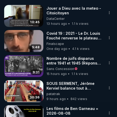
http://rgnr.li/facebook
Jouer a Dieu avec la meteo -
Citoicitoyen
🌱 INSTAGRAM

DataCenter
10:45
13 hours ago
1.1 k views
https://www.instagram.com/rdlr_thierrycasasnovas/
http://rgnr.li/instagram
Covid 19 : 2021 - Le Dr. Louis
Fouché renverse le plateau
de CNews !
Finalscape
🌱 LA NEWSLETTER

5:48
One day ago
4.1 k views
Pour ne pas rater l’actualité RGNR (stages, 
Nombre de juifs disparus
entre 1941 et 1945 (Réponse
http://rgnr.li/news
à mes accusateurs)
Sans Concession
9:31
15 hours ago
1.1 k views
🌱 VIDÉOS NON CENSURÉES SUR ODYSEE 

Toutes les vidéos Youtube sont aussi sur la 
SOUS SERMENT, Jérôme
Kerviel balance tout à
l'Assemblée !
patatrak
http://rgnr.li/odysee
30:36
9 hours ago
842 views
🌱 LES STAGES EN PRÉSENTIEL

Les films de Ben Garneau =
2026-08-08