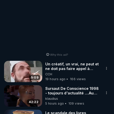
Why this ad?
Un créatif, un vrai, ne peut et
ne doit pas faire appel à
l'intelligence artificielle
CCH
5:09
19 hours ago
166 views
Sursaut De Conscience 1998
- toujours d'actualité ....Au
Dela Du Réel
klaudius
42:22
5 hours ago
109 views
Le scandale des livres