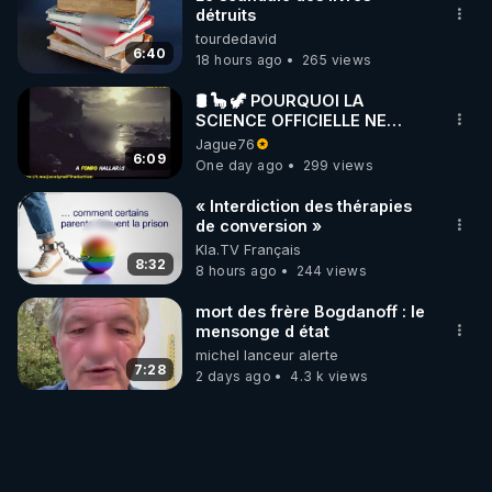
détruits
tourdedavid
6:40
18 hours ago
265 views
🛢 🦕 🦖 POURQUOI LA
SCIENCE OFFICIELLE NE
CONNAÎT-ELLE PAS LA VRAIE
Jague76
ORIGINE DU PÉTROLE ?
6:09
One day ago
299 views
« Interdiction des thérapies
de conversion »
Kla.TV Français
8:32
8 hours ago
244 views
mort des frère Bogdanoff : le
mensonge d état
michel lanceur alerte
7:28
2 days ago
4.3 k views