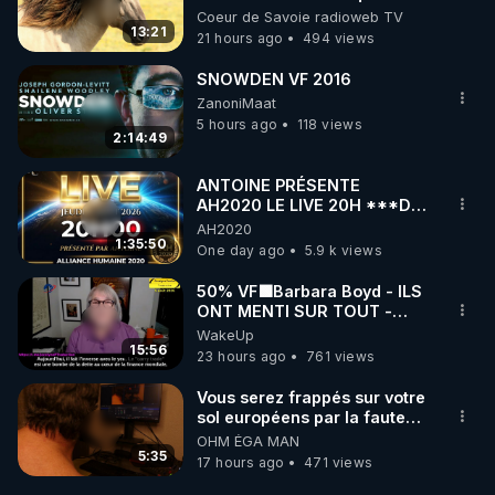
Coeur de Savoie radioweb TV
13:21
21 hours ago
494 views
SNOWDEN VF 2016
ZanoniMaat
5 hours ago
118 views
2:14:49
ANTOINE PRÉSENTE
AH2020 LE LIVE 20H ***DU
06/08/2026***
AH2020
1:35:50
One day ago
5.9 k views
50% VF🟩Barbara Boyd - ILS
ONT MENTI SUR TOUT -
Jocelyne Traduction
WakeUp
15:56
23 hours ago
761 views
Vous serez frappés sur votre
sol européens par la faute
des dirigeants qui s'en
OHM ÉGA MAN
mettent dans le nez
5:35
17 hours ago
471 views