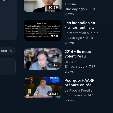
travail sont
responsabilité de
aucune
gratuits. Je
l’homme
10:29
préfère la voir
One day ago
1.1 k
concernant le
mourir que de voir
views
dioxyde de
mes abonnés(es)
carbone.
payer.
Les incendies en
CrowdBunker
France font ils
s'est tiré une
partie d' un plan
Réinformation sur le monde
balle dans le pied
qui aurait débuté
9:16
2 days ago
8.1 k
sans nos chaines
le 11 septembre
views
CrowdBunker
2001 ?
n'est plus rien.
first
2214 - Ils nous
Migrez vers les
volent l'eau
autres sites
relais-x
comme "VK, X,
11:47
13 hours ago
737
Odysee, et Tik-
views
Tok", je vous
mettrai les liens
Pourquoi HAARP
en commentaires.
prépare en réalité
Bisous la famille.
un CHAOS
La Puce à l'oreille
climatique, on
34:31
8 hours ago
147
répond
views