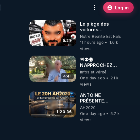
Log in
Le piège des
voitures
électriques se
Notre Réalité Est Falsifiée Et F
referme sur les
5:29
11 hours ago
1.6 k
usagers !
views
🚨👽🌍
N’APPROCHEZ
PAS LA TERRE ! 😱
Infos et vérité
🛸
4:41
One day ago
2.1 k
views
ANTOINE
PRÉSENTE
AH2020 LE LIVE
AH2020
20H ***DU
1:20:36
One day ago
5.7 k
04/08/2026***
views
📷LE GRAND
RÉVEIL EST EN
MARCHE 📷