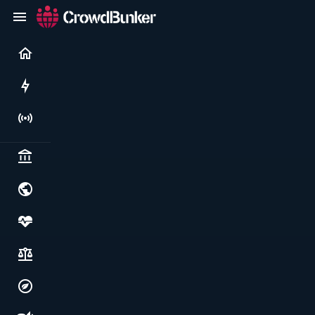
Current
Rushes
Live
Politics & institutions
World & geopolitics
Health, food & wellbeing
Society, justice & freedoms
Economy, environment & technology