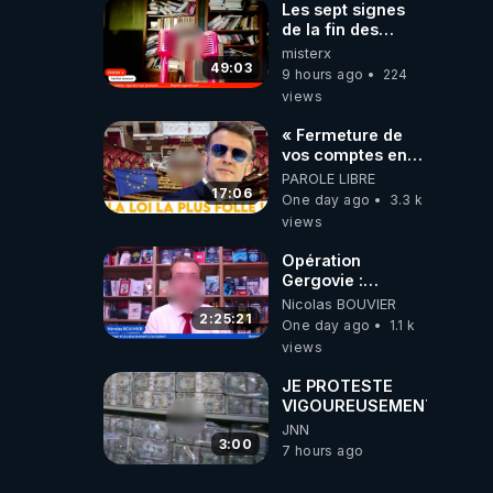
Les sept signes
de la fin des
temps selon
misterx
l’intervenant
49:03
9 hours ago
224
views
« Fermeture de
vos comptes en
banque ! » :
PAROLE LIBRE
Macron impose
17:06
One day ago
3.3 k
une loi folle !
views
Opération
Gergovie :
‪@38resistancegauloise‬
Nicolas BOUVIER
‪@MarionSigautOfficiel‬
2:25:21
One day ago
1.1 k
‪@gladysriifard5710‬
views
Laëtitia
JE PROTESTE
VIGOUREUSEMENT
JNN
3:00
7 hours ago