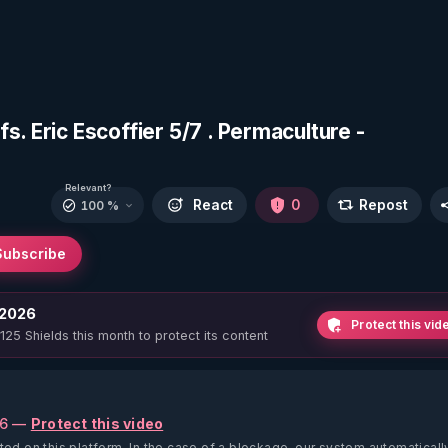
s. Eric Escoffier 5/7 . Permaculture -
Relevant?
React
0
Repost
100 %
Subscribe
 2026
Protect this vid
 125 Shields this month to protect its content
26 —
Protect this video
ted on this platform.
In the case of a blockage, our system automaticall