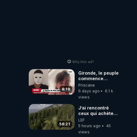
Why this ad?
Gironde, le peuple
commence
vraiment à se
Priscane
poser des
8:19
6 days ago
6.1 k
questions !
views
Qu'est-ce qu'il
nous cache...
J’ai rencontré
ceux qui achètent
des bunkers pour
LEF
survivre à la fin
56:21
5 hours ago
45
du monde
views