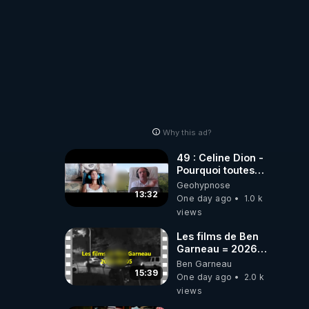
Why this ad?
49 : Celine Dion -
Pourquoi toutes
ces rumeurs ?
Geohypnose
Enquête sous
13:32
One day ago
1.0 k
hypnose
views
Les films de Ben
Garneau = 2026-
08-05
Ben Garneau
15:39
One day ago
2.0 k
views