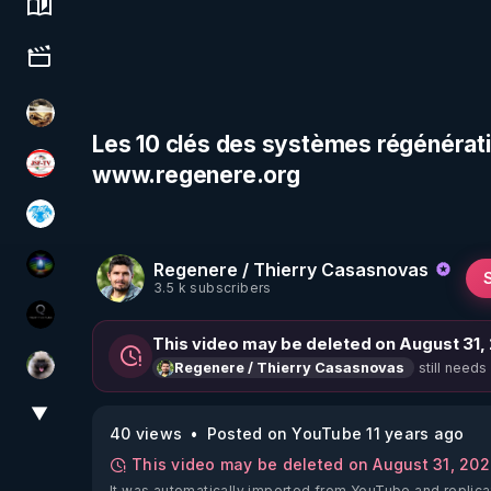
Science, history & spirituality
Culture, media & entertainment
patatrak
Les 10 clés des systèmes régénératif
www.regenere.org
JSF - TV
A.D.N.M
Regenere / Thierry Casasnovas
WakeUp
3.5 k subscribers
La vérité
This video may be deleted on August 31,
still needs
Regenere / Thierry Casasnovas
Priscane
▼
View More
40 views
Posted on YouTube 11 years ago
This video may be deleted on August 31, 20
It was automatically imported from YouTube and replica