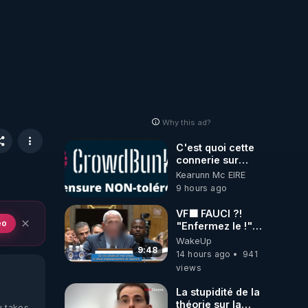
Why this ad?
C'est quoi cette
connerie sur
CrowdBunker
Kearunn Mc EIRE
???? Si on ne
9 hours ago
peut plus publier,
c'est un peu de la
VF🟩 FAUCI ?!
censure. Ne
eo
"Enfermez le !"
payez pas les
(Lock him up!) -
WakeUp
boucliers pour
Quartz Traduction
9:48
14 hours ago
941
voir mes vidéos,
views
c'est une arnaque
parce que ma
La stupidité de la
chaine et mon
théorie sur la
y takes