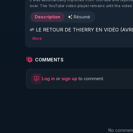
over. The YouTube video player remains until the video
Description
Résumé
🌱 LE RETOUR DE THIERRY EN VIDÉO (AVRIL
More
https://www.rgnr.fr/presentation.html
🌱 LE MAGAZINE RÉGÉNÈRE 

COMMENTS
http://rgnr.li/ymag
Log in
or
sign up
to comment.
🌱 LA BOUTIQUE DU MAGAZINE

https://boutique.magazine-regenere.fr/
🌱 FIL TELEGRAM

https://t.me/rgnr_fr
No comments