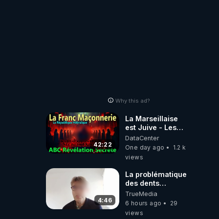
Why this ad?
La Marseillaise
est Juive - Les
Reseaux - Gallia
DataCenter
et la France -
42:22
One day ago
1.2 k
Symbolisme
views
La problématique
des dents
dévitalisées et
TrueMedia
des implants
4:46
6 hours ago
29
views