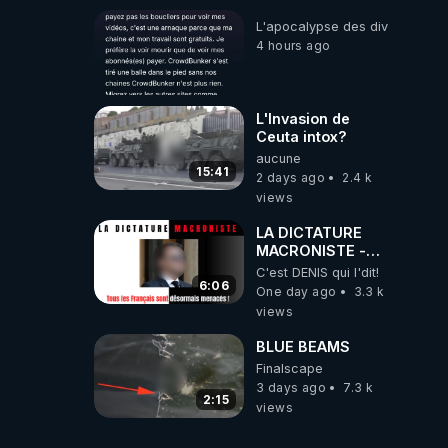
L'apocalypse des divulgations
4 hours ago
L'Invasion de
Ceuta intox?
aucune
15:41
2 days ago
2.4 k
views
LA DICTATURE
MACRONISTE -
Tous les Français
C'est DENIS qui l'dit!
sont désormais
6:06
One day ago
3.3 k
menacés !
views
BLUE BEAMS
Finalscape
3 days ago
7.3 k
2:15
views