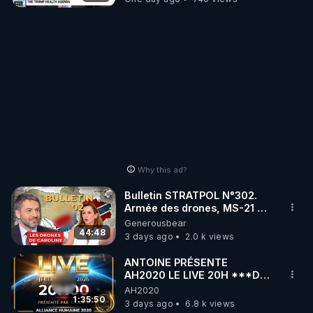
Why this ad?
Bulletin STRATPOL N°302.
Armée des drones, MS-21 en
série, missiles coréens.
Generousbear
07.08.2026.
44:48
3 days ago
2.0 k views
ANTOINE PRÉSENTE
AH2020 LE LIVE 20H ***DU
06/08/2026***
AH2020
1:35:50
3 days ago
6.8 k views