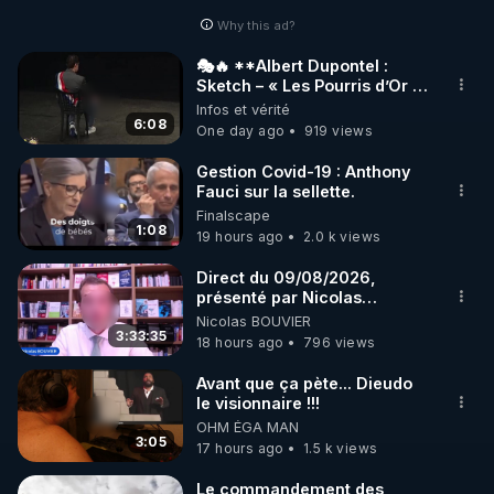
Why this ad?
http://rgnr.li/facebook
🎭🔥 **Albert Dupontel :
Sketch – « Les Pourris d’Or »
🌱 INSTAGRAM

🏆💰**
Infos et vérité
6:08
One day ago
919 views
https://www.instagram.com/rdlr_thierrycasasnovas/
http://rgnr.li/instagram
Gestion Covid-19 : Anthony
Fauci sur la sellette.
Finalscape
🌱 LA NEWSLETTER

1:08
19 hours ago
2.0 k views
Pour ne pas rater l’actualité RGNR (stages, 
Direct du 09/08/2026,
présenté par Nicolas
http://rgnr.li/news
BOUVIER
Nicolas BOUVIER
3:33:35
18 hours ago
796 views
🌱 VIDÉOS NON CENSURÉES SUR ODYSEE 

Toutes les vidéos Youtube sont aussi sur la 
Avant que ça pète... Dieudo
le visionnaire !!!
OHM ÉGA MAN
http://rgnr.li/odysee
3:05
17 hours ago
1.5 k views
🌱 LES STAGES EN PRÉSENTIEL

Le commandement des