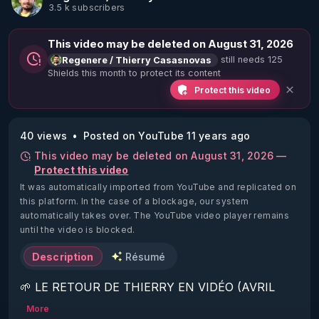
3.5 k subscribers
This video may be deleted on August 31, 2026
still needs 125
Regenere / Thierry Casasnovas
Shields this month to protect its content
Protect this video
40 views
Posted on YouTube 11 years ago
This video may be deleted on August 31, 2026 —
Protect this video
It was automatically imported from YouTube and replicated on
this platform.
In the case of a blockage, our system
automatically takes over. The YouTube video player remains
until the video is blocked.
Description
Résumé
🌱 LE RETOUR DE THIERRY EN VIDÉO (AVRIL 
2022)!

More