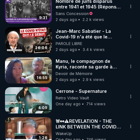
Nombre de juifs disparus
entre 1941 et 1945 (Réponse
à mes accusateurs)
Sans Concession
9:31
2 days ago
2.2 k views
Jean-Marc Sabatier - La
Covid-19 n'a été que le
début - L'ARNm & l'ARNm-aa
PAROLE LIBRE
jusqu où auront-t-il ?
26:06
2 days ago
3.4 k views
Manu, le compagnon de
Kyria, raconte sa garde à
vue musclée. PARTAGEZ!
Devoir de Mémoire
16:55
2 days ago
2.9 k views
Cerrone - Supernature
Retro Video Vault
One day ago
714 views
4:05
🚨👀⚠️REVELATION - THE
LINK BETWEEN THE COVID
VACCINE AND CANCER -LIEN
WakeUp
VACCIN COVID ET CANCER
1:26
One day ago
746 views