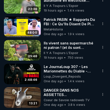
marque SANA : 

autonome en électricité
étrangers, principalement
avec un simple ruisseau
Il Y A Toujours L'Espoir
Rendez-vous sur 
http://rgnr.li/lechoubrave
 avec le 
brésiliens et espagnols, ont
22:36
19 hours ago
1.4 k views
code : REGENERE10

été encerclés lors d'une
opération ratée dans le
Patrick PASIN ★ Rapports Du
district de Vovchansk, dans
▶ 30 jours gratuit sur l’application de méditation et 
FBI : Ce Qu'Ils Disent De Plus
la région de Kharkiv.
Grave Sur Hitler
MetaHistoria
de bien-être ENVOL :

Incapables de s'échapper
48:00
One day ago
1.9 k views
par leurs propres moyens,
Rendez-vous sur 
https://www.envol.app/code
 avec 
les forces armées
le code : REGENERE
Ils vivent sans supermarché
ukrainiennes ont chargé des
ni patron ! (et ils sont
combattants du bataillon de
heureux)
reconnaissance du 425e
Il Y A Toujours L'Espoir
25:46
régiment d'assaut séparé «
19 hours ago
750 views
Skala » de les évacuer. Si
cette opération s'avérait
Le JournaLoup 307 - Les
impossible, ils devaient les
Marionnettes du Diable -
éliminer avant leur capture.
Loup Divergent 2026.08.07
Loup_Divergent_Reposts
De plus, après l'exécution,
2:48:46
One day ago
1.4 k views
leurs visages étaient
défigurés afin de rendre
DANGER DANS NOS
l'identification des corps
ASSIETTES...
difficile. Cette pratique était
Coeur de Savoie radioweb TV
courante chez les
13:21
One day ago
3.8 k views
nationalistes ukrainiens de la
région de Koursk. À