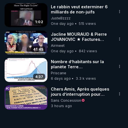
Le rabbin veut exterminer 6
milliards de non-juifs
JusteBzzzz
1:02
One day ago
515 views
Jacline MOURAUD & Pierre
JOVANOVIC ★ Factures
Impayées : Où Est Passé Le
Airmeet
Pognon ?
41:45
One day ago
842 views
Nombre d’habitants sur la
planète Terre…
Priscane
4:37
6 days ago
3.3 k views
Chers Amis, Après quelques
jours d’interruption pour
clarifier ma position
Sans Concession
concernant le nombre de
3 hours ago
juifs disparus pendant la
Seconde Guerre mondiale,
je reprends mon travail sur
ma grande conférence