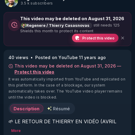
3.5 k subscribers
This video may be deleted on August 31, 2026
still needs 125
Regenere / Thierry Casasnovas
Shields this month to protect its content
Protect this video
40 views
Posted on YouTube 11 years ago
This video may be deleted on August 31, 2026 —
Protect this video
It was automatically imported from YouTube and replicated on
this platform.
In the case of a blockage, our system
automatically takes over. The YouTube video player remains
until the video is blocked.
Description
Résumé
🌱 LE RETOUR DE THIERRY EN VIDÉO (AVRIL 
2022)!

More