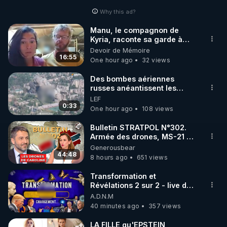
Why this ad?
http://rgnr.li/facebook
Manu, le compagnon de
Kyria, raconte sa garde à
🌱 INSTAGRAM

vue musclée. PARTAGEZ!
Devoir de Mémoire
16:55
One hour ago
32 views
https://www.instagram.com/rdlr_thierrycasasnovas/
http://rgnr.li/instagram
Des bombes aériennes
russes anéantissent les
centres de contrôle de
LEF
🌱 LA NEWSLETTER

drones de 3 brigades
0:33
One hour ago
108 views
Pour ne pas rater l’actualité RGNR (stages, 
ukrainienne
Bulletin STRATPOL N°302.
Armée des drones, MS-21 en
http://rgnr.li/news
série, missiles coréens.
Generousbear
07.08.2026.
44:48
8 hours ago
651 views
🌱 VIDÉOS NON CENSURÉES SUR ODYSEE 

Toutes les vidéos Youtube sont aussi sur la 
Transformation et
Révélations 2 sur 2 - live du
07/08/26
A.D.N.M
http://rgnr.li/odysee
40 minutes ago
357 views
🌱 LES STAGES EN PRÉSENTIEL

LA FILLE qu'EPSTEIN