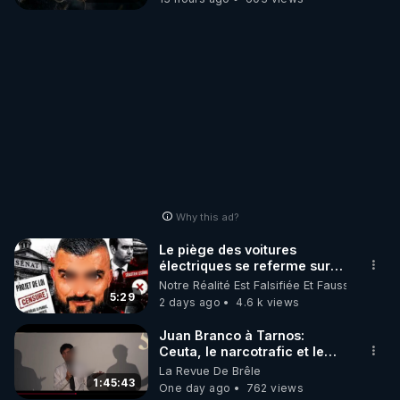
Why this ad?
Le piège des voitures
électriques se referme sur
les usagers !
Notre Réalité Est Falsifiée Et Fausse
5:29
2 days ago
4.6 k views
Juan Branco à Tarnos:
Ceuta, le narcotrafic et le
pouvoir en France
La Revue De Brêle
1:45:43
One day ago
762 views