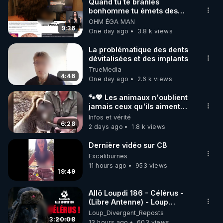
Quand tu te branles
bonhomme tu émets des
ondes ils ont juste omis de
OHM ÉGA MAN
t'expliquer
9:36
One day ago
3.8 k views
La problématique des dents
dévitalisées et des implants
TrueMedia
4:46
One day ago
2.6 k views
🐾💖 Les animaux n'oublient
jamais ceux qu'ils aiment…
🥹❤️
Infos et vérité
6:28
2 days ago
1.8 k views
Dernière vidéo sur CB
Excaliburnes
11 hours ago
953 views
19:49
Allô Loupdi 186 - Célérus -
(Libre Antenne) - Loup
Divergent 2026.08.06
Loup_Divergent_Reposts
3:20:08
13 hours ago
603 views