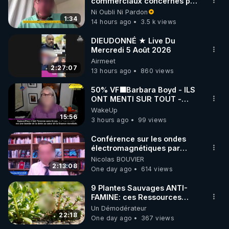
marque SANA : 

commerciaux concernés par
l'obligation dans toute la
Ni Oubli Ni Pardon
Rendez-vous sur 
http://rgnr.li/lechoubrave
 avec le 
France
1:34
14 hours ago
3.5 k views
code : REGENERE10

DIEUDONNÉ ★ Live Du
▶ 30 jours gratuit sur l’application de méditation et 
Mercredi 5 Août 2026
Airmeet
de bien-être ENVOL :

2:27:07
13 hours ago
860 views
Rendez-vous sur 
https://www.envol.app/code
 avec 
le code : REGENERE
50% VF🟩Barbara Boyd - ILS
ONT MENTI SUR TOUT -
Jocelyne Traduction
WakeUp
15:56
3 hours ago
99 views
Conférence sur les ondes
électromagnétiques par
Grégoire Caustru et Bart de
Nicolas BOUVIER
Wever !
2:13:08
One day ago
614 views
9 Plantes Sauvages ANTI-
FAMINE: ces Ressources
NUTRITIVES&MéDICINALES"gratuite
Un Démodérateur
JARDIN&des Haies
22:18
One day ago
367 views