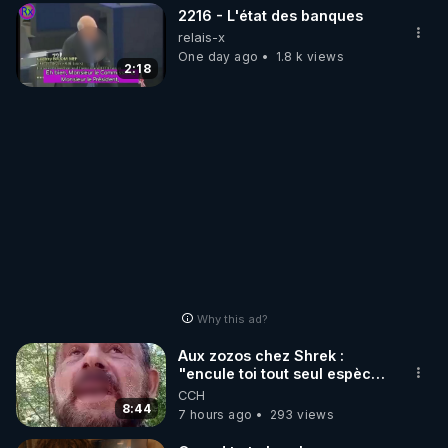
2216 - L'état des banques
relais-x
One day ago
1.8 k views
2:18
Why this ad?
Aux zozos chez Shrek :
"encule toi tout seul espèce
de mal polish"
CCH
8:44
7 hours ago
293 views