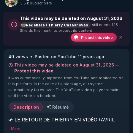
3.5 k subscribers
This video may be deleted on August 31, 2026
still needs 125
Regenere / Thierry Casasnovas
Shields this month to protect its content
Protect this video
40 views
Posted on YouTube 11 years ago
This video may be deleted on August 31, 2026 —
Protect this video
It was automatically imported from YouTube and replicated on
this platform.
In the case of a blockage, our system
automatically takes over. The YouTube video player remains
until the video is blocked.
Description
Résumé
🌱 LE RETOUR DE THIERRY EN VIDÉO (AVRIL 
2022)!

More