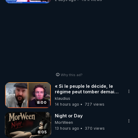
Why this ad?
« Si le peuple le décide, le
régime peut tomber demain !
»
klaudius
8:00
14 hours ago
727 views
Night or Day
MorWeen
13 hours ago
370 views
6:05