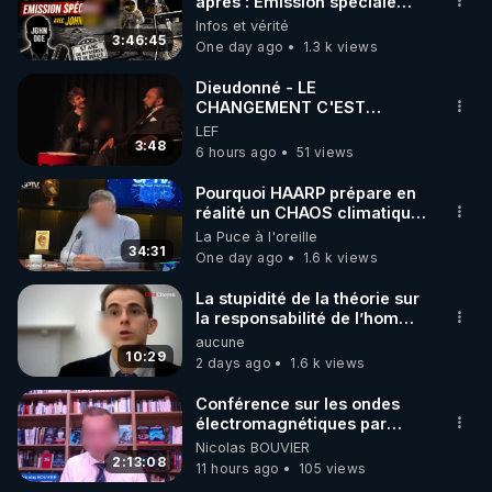
marque SANA : 

après : Émission spéciale
avec John Doe !** 👨 🚀✨
Infos et vérité
Rendez-vous sur 
http://rgnr.li/lechoubrave
 avec le 
3:46:45
One day ago
1.3 k views
code : REGENERE10

Dieudonné - LE
▶ 30 jours gratuit sur l’application de méditation et 
CHANGEMENT C'EST
MAINTENANT
LEF
de bien-être ENVOL :

3:48
6 hours ago
51 views
Rendez-vous sur 
https://www.envol.app/code
 avec 
le code : REGENERE
Pourquoi HAARP prépare en
réalité un CHAOS climatique,
on répond
La Puce à l'oreille
34:31
One day ago
1.6 k views
La stupidité de la théorie sur
la responsabilité de l’homme
concernant le dioxyde de
aucune
carbone.
10:29
2 days ago
1.6 k views
Conférence sur les ondes
électromagnétiques par
Grégoire Caustru et Bart de
Nicolas BOUVIER
Wever !
2:13:08
11 hours ago
105 views