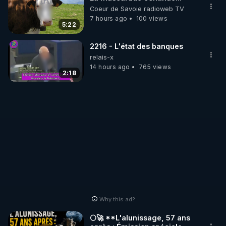
Coeur de Savoie radioweb TV
7 hours ago
100 views
http://rgnr.li/stages
5:22
_________

2216 - L'état des banques
relais-x
14 hours ago
765 views
LES CODES PROMO DES PARTENAIRES

2:18
▶ 10 % de réduction sur toute la boutique 
WARMCOOK (Kuvings) : 

Rendez-vous sur : 
http://rgnr.li/warmcook
 avec le 
code : REGENERE10

▶ 10 % de réduction sur une sélection de produits 
de la boutique VIDYA : 

Rendez-vous sur : 
http://rgnr.li/vidya
 avec le code : 
REGENERE10

Why this ad?
▶ 10 % de réduction sur les extracteurs de la 
🌕🚀 **L'alunissage, 57 ans