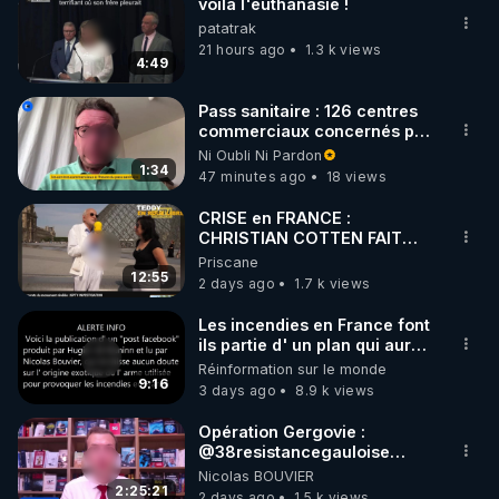
voila l'euthanasie !
patatrak
21 hours ago
1.3 k views
4:49
Pass sanitaire : 126 centres
commerciaux concernés par
l'obligation dans toute la
Ni Oubli Ni Pardon
France
1:34
47 minutes ago
18 views
CRISE en FRANCE :
CHRISTIAN COTTEN FAIT
une étrange découverte
Priscane
12:55
2 days ago
1.7 k views
Les incendies en France font
ils partie d' un plan qui aurait
débuté le 11 septembre 2001
Réinformation sur le monde
?
9:16
3 days ago
8.9 k views
Opération Gergovie :
‪@38resistancegauloise‬
‪@MarionSigautOfficiel‬
Nicolas BOUVIER
‪@gladysriifard5710‬ Laëtitia
2:25:21
2 days ago
1.5 k views