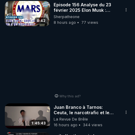
Episode 156 Analyse du 23
février 2025 Elon Musk :
Houston , on a un problème !
Sherpatheone
8:42
8 hours ago
77 views
Why this ad?
Juan Branco à Tarnos:
Ceuta, le narcotrafic et le
pouvoir en France
La Revue De Brêle
1:45:43
16 hours ago
344 views