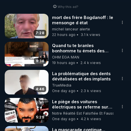
Why this ad?
http://rgnr.li/facebook
mort des frère Bogdanoff : le
mensonge d état
🌱 INSTAGRAM

michel lanceur alerte
7:28
22 hours ago
3.1 k views
https://www.instagram.com/rdlr_thierrycasasnovas/
http://rgnr.li/instagram
Quand tu te branles
bonhomme tu émets des
ondes ils ont juste omis de
OHM ÉGA MAN
🌱 LA NEWSLETTER

t'expliquer
9:36
19 hours ago
2.4 k views
Pour ne pas rater l’actualité RGNR (stages, 
La problématique des dents
dévitalisées et des implants
http://rgnr.li/news
TrueMedia
4:46
One day ago
2.3 k views
🌱 VIDÉOS NON CENSURÉES SUR ODYSEE 

Toutes les vidéos Youtube sont aussi sur la 
Le piège des voitures
électriques se referme sur
les usagers !
Notre Réalité Est Falsifiée Et Fausse
http://rgnr.li/odysee
5:29
One day ago
4.2 k views
🌱 LES STAGES EN PRÉSENTIEL

La mascarade continue...