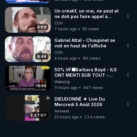
Un créatif, un vrai, ne peut et
ne doit pas faire appel à
l'intelligence artificielle
CCH
5:09
7 hours ago
55 views
Gabriel Attal - Choupinet se
voit en haut de l'affiche
CCH
6:44
9 hours ago
191 views
50% VF🟩Barbara Boyd - ILS
ONT MENTI SUR TOUT -
Jocelyne Traduction
WakeUp
15:56
11 hours ago
447 views
DIEUDONNÉ ★ Live Du
Mercredi 5 Août 2026
Airmeet
2:27:07
22 hours ago
1.2 k views