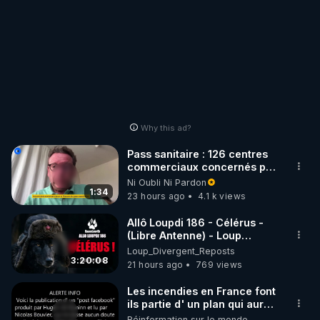
Why this ad?
Pass sanitaire : 126 centres
commerciaux concernés par
l'obligation dans toute la
Ni Oubli Ni Pardon
France
1:34
23 hours ago
4.1 k views
Allô Loupdi 186 - Célérus -
(Libre Antenne) - Loup
Divergent 2026.08.06
Loup_Divergent_Reposts
3:20:08
21 hours ago
769 views
Les incendies en France font
ils partie d' un plan qui aurait
débuté le 11 septembre 2001
Réinformation sur le monde