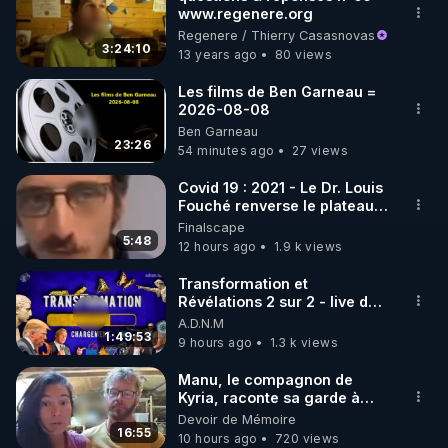
www.regenere.org
🌱 INSTAGRAM

Regenere / Thierry Casasnovas
3:24:10
13 years ago
80 views
https://www.instagram.com/rdlr_thierrycasasnovas/
http://rgnr.li/instagram
Les films de Ben Garneau =
2026-08-08
Ben Garneau
🌱 LA NEWSLETTER

23:26
54 minutes ago
27 views
Pour ne pas rater l’actualité RGNR (stages, 
Covid 19 : 2021 - Le Dr. Louis
Fouché renverse le plateau
http://rgnr.li/news
de CNews !
Finalscape
5:48
12 hours ago
1.9 k views
🌱 VIDÉOS NON CENSURÉES SUR ODYSEE 

Toutes les vidéos Youtube sont aussi sur la 
Transformation et
Révélations 2 sur 2 - live du
07/08/26
A.D.N.M
http://rgnr.li/odysee
1:49:53
9 hours ago
1.3 k views
🌱 LES STAGES EN PRÉSENTIEL

Manu, le compagnon de
Kyria, raconte sa garde à
vue musclée. PARTAGEZ!
Devoir de Mémoire
http://rgnr.li/stages
16:55
10 hours ago
720 views