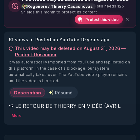
still needs 125
Regenere / Thierry Casasnovas
Shields this month to protect its content
Protect this video
61 views
Posted on YouTube 10 years ago
This video may be deleted on August 31, 2026 —
Protect this video
It was automatically imported from YouTube and replicated on
this platform.
In the case of a blockage, our system
automatically takes over. The YouTube video player remains
until the video is blocked.
Description
Résumé
🌱 LE RETOUR DE THIERRY EN VIDÉO (AVRIL 
2022)!

More
Découvrez la saison 2 des vidéos sur le nouveau 
https://www.rgnr.fr/presentation.html