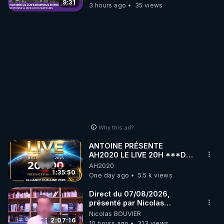
9:31
3 hours ago
35 views
Why this ad?
ANTOINE PRÉSENTE
AH2020 LE LIVE 20H ***DU
06/08/2026***
AH2020
1:35:50
One day ago
5.5 k views
Direct du 07/08/2026,
présenté par Nicolas
BOUVIER
Nicolas BOUVIER
2:07:16
10 hours ago
313 views