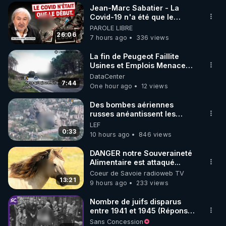
Jean-Marc Sabatier - La
▶ 30 jours gratuit sur l’application de méditation et 
Covid-19 n'a été que le
début - L'ARN messager
PAROLE LIBRE
de bien-être ENVOL :

jusqu où ira-t-il ?
26:06
7 hours ago
336 views
Rendez-vous sur 
https://www.envol.app/code
 avec 
le code : REGENERE
La fin de Peugeot Faillite
Usines et Emplois Menacees
- L'heure de l'auto
DataCenter
7:44
One hour ago
12 views
Des bombes aériennes
russes anéantissent les
centres de contrôle de
LEF
drones de 3 brigades
0:33
10 hours ago
846 views
ukrainienne
DANGER notre Souveraineté
Alimentaire est attaqué...
Coeur de Savoie radioweb TV
13:21
9 hours ago
233 views
Nombre de juifs disparus
entre 1941 et 1945 (Réponse
à mes accusateurs)
Sans Concession