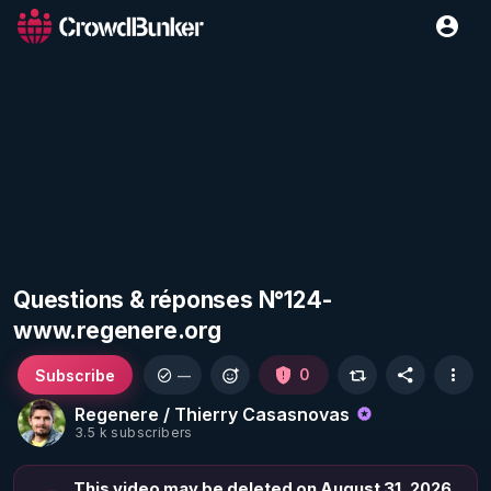
Questions & réponses N°124-
www.regenere.org
Subscribe
0
—
Regenere / Thierry Casasnovas
3.5 k subscribers
This video may be deleted on August 31, 2026